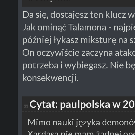
Da się, dostajesz ten klucz 
Jak ominąć Talamona - najpi
później łykasz miksturę na s
On oczywiście zaczyna atako
potrzeba i wybiegasz. Nie b
konsekwencji.
Cytat: paulpolska w 2
Mimo nauki języka demonów 
Xardasa nie mam żadnej opc