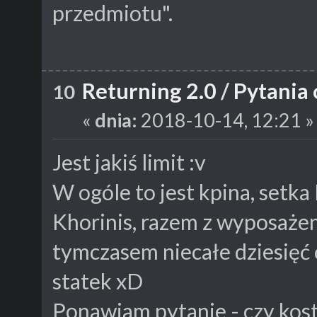
przedmiotu".
Returning 2.0
/
Pytania 
10
«
dnia:
2018-10-14, 12:21 »
Jest jakiś limit :v
W ogóle to jest kpina, setk
Khorinis, razem z wyposażeni
tymczasem niecałe dziesięć o
statek xD
Ponawiam pytanie - czy kost