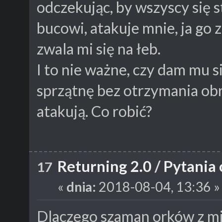
odczekując, by wszyscy się s
bucowi, atakuje mnie, ja go 
zwala mi się na łeb.
I to nie ważne, czy dam mu 
sprzątnę bez otrzymania ob
atakują. Co robić?
Returning 2.0
/
Pytania 
17
«
dnia:
2018-08-04, 13:36 »
Dlaczego szaman orków z mi