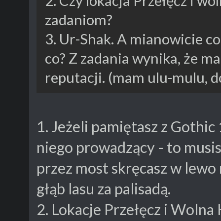
2. Czy lokacja Przełęcz i wo
zadaniom?
3. Ur-Shak. A mianowicie co
co? Z zadania wynika, że 
reputacji. (mam ulu-mulu, d
1. Jeżeli pamiętasz z Gothi
niego prowadzący - to musisz
przez most skręcasz w lewo 
głąb lasu za palisadą.
2. Lokacje Przełęcz i Wolna