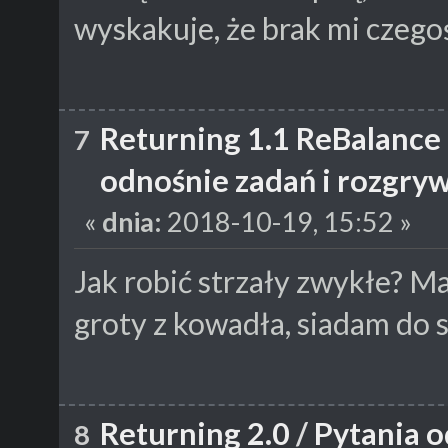
wyskakuje, że brak mi czego
Returning 1.1 ReBalance
7
odnośnie zadań i rozgry
«
dnia:
2018-10-19, 15:52 »
Jak robić strzały zwykłe? M
groty z kowadła, siadam do st
Returning 2.0
/
Pytania o
8