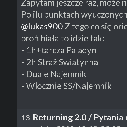
Zapytam jeszcze raz, może 
Po ilu punktach wyuczonych z
@lukas900
Z tego co się orie
broń biała to idzie tak:
- 1h+tarcza Paladyn
- 2h Straż Swiatynna
- Duale Najemnik
- Wlocznie SS/Najemnik
Returning 2.0
/
Pytania 
13