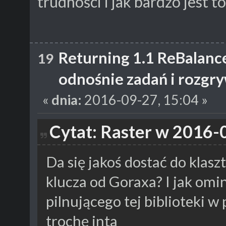
trudności i jak bardzo jest t
Returning 1.1 ReBalanc
19
odnośnie zadań i rozgr
«
dnia:
2016-09-27, 15:04 »
Cytat: Raster w 2016-
Da się jakoś dostać do klasz
klucza od Goraxa? I jak om
pilnującego tej biblioteki w
trochę inta