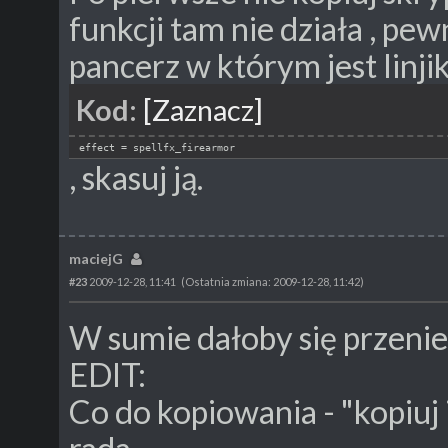
funkcji tam nie działa , pe
pancerz w którym jest linji
Kod:
[Zaznacz]
effect = spellfx_firearmor
, skasuj ją.
maciejG
#23
2009-12-28, 11:41
(Ostatnia zmiana: 2009-12-28, 11:42)
W sumie dałoby się przenieść
EDIT:
Co do kopiowania - "kopiuj 