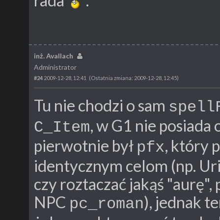
rada
.
inż. Avallach
Administrator
#24
2009-12-28, 12:41
(Ostatnia zmiana: 2009-12-28, 12:45)
Tu nie chodzi o sam
spell
, w G1 nie posiada 
C_Item
pierwotnie był
, który
pfx
identycznym celom (np. Uriz
czy roztaczać jakąś "aurę"
NPC
), jednak t
pc_roman