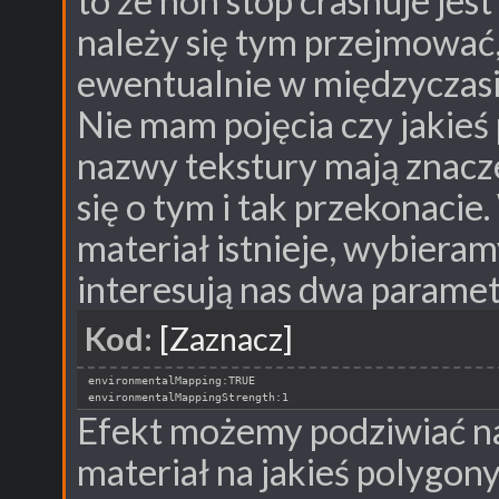
to że non stop crashuje jes
należy się tym przejmować,
ewentualnie w międzyczasi
Nie mam pojęcia czy jakieś
nazwy tekstury mają znaczen
się o tym i tak przekonacie
materiał istnieje, wybiera
interesują nas dwa paramet
Kod:
[Zaznacz]
environmentalMapping:TRUE
environmentalMappingStrength:1
Efekt możemy podziwiać na 
materiał na jakieś polygony