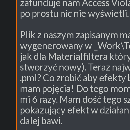
zafunduje nam Access Violat
po prostu nic nie wyświetli.
Plik z naszym zapisanym m
wygenerowany w _Work\Too
jak dla Materialfiltera kt
stworzyć nowy). Teraz najwa
.pml? Co zrobić aby efekty
mam pojęcia! Do tego mome
mi 6 razy. Mam dość tego sz
pokazujący efekt w działani
dalej bawi.