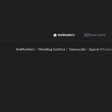
theModders
Nowe posty
theModders
/
Modding Gothica
/
Samouczki
/
Spacer
(Moder