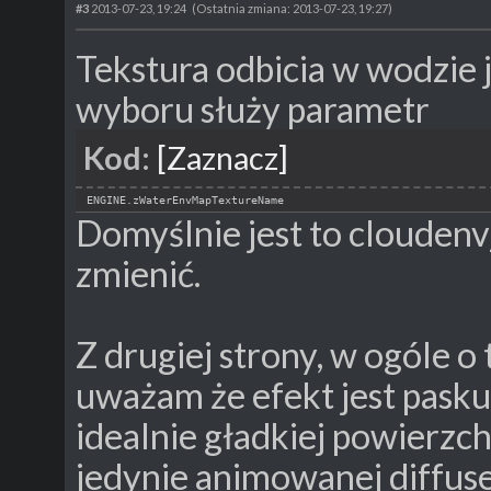
#3
2013-07-23, 19:24
(Ostatnia zmiana: 2013-07-23, 19:27)
Tekstura odbicia w wodzie j
wyboru służy parametr
Kod:
[Zaznacz]
ENGINE.zWaterEnvMapTextureName
Domyślnie jest to cloudenv
zmienić.
Z drugiej strony, w ogóle o
uważam że efekt jest paskud
idealnie gładkiej powierz
jedynie animowanej diffuse, 