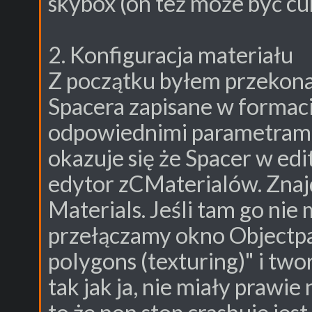
skybox (on też może być c
2. Konfiguracja materiału
Z początku byłem przekona
Spacera zapisane w formaci
odpowiednimi parametrami
okazuje się że Spacer w e
edytor zCMaterialów. Znaj
Materials. Jeśli tam go nie
przełączamy okno Objectpa
polygons (texturing)" i tw
tak jak ja, nie miały prawie