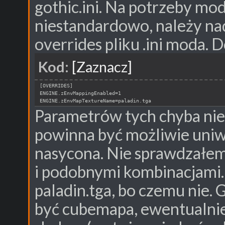
gothic.ini. Na potrzeby mo
niestandardowo, należy nad
overrides pliku .ini moda. 
Kod:
[Zaznacz]
[OVERRIDES]
ENGINE.zEnvMappingEnabled=1
ENGINE.zEnvMapTextureName=paladin.tga
Parametrów tych chyba nie
powinna być możliwie uniwe
nasycona. Nie sprawdzałem 
i podobnymi kombinacjami.
paladin.tga, bo czemu nie.
być cubemapa, ewentualnie