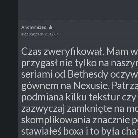
Anonymized
#5118
2020-04-25, 19:07
Czas zweryfikował. Mam wr
przygasł nie tylko na naszy
seriami od Bethesdy oczywi
gównem na Nexusie. Patrząc
podmiana kilku tekstur czy 
zazwyczaj zamknięte na mo
skomplikowania znacznie po
stawiałeś boxa i to była chat