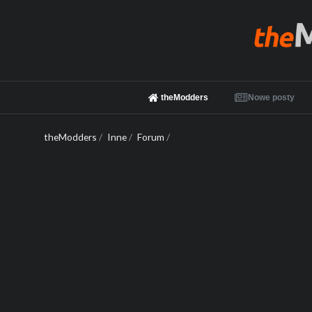
theModders
Nowe posty
theModders
/
Inne
/
Forum
/