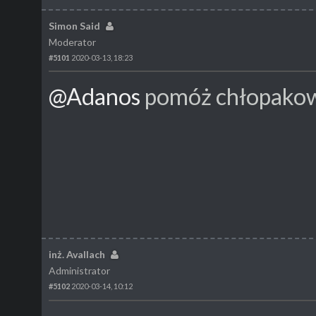
Simon Said
Moderator
#5101
2020-03-13, 18:23
@Adanos
pomóż chłopakow
inż. Avallach
Administrator
#5102
2020-03-14, 10:12