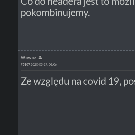
Co do headera jest to możli
pokombinujemy.
Wowoz
#5107
2020-03-17, 08:06
Ze względu na covid 19, po