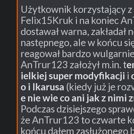
Użytkownik korzystający z 
Felix15Kruk i na koniec An
dostawał warna, zakładał 
następnego, ale w końcu si
reagował bardzo wulgarnie 
AnTrur123 założył m.in. t
e
ielkiej super modyfikacji
i
o i Ikarusa
(kiedy już je ro
e nie wie co ani jak z nimi
Podczas dzisiejszego spra
że AnTrur123 to czwarte ko
końcu dałem zasłużonego b