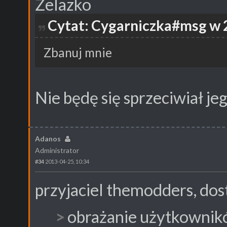
Żelazko
Cytat: Cygarniczka#msg w 
Zbanuj mnie
Nie będę się sprzeciwiał jeg
Adanos
Administrator
#34
2013-04-25, 10:34
przyjaciel themodders, dost
obrażanie użytkownik