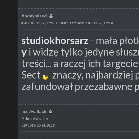
Anonymized
#28
2012-11-26, 17:51
(Ostatnia zmiana: 2012-11-26, 17:53)
studiokhorsarz
- mała płot
y
i widzę tylko jedyne słusz
treści... a raczej ich targeci
Sect
znaczy, najbardziej
zafundował przezabawne 
inż. Avallach
Administrator
#29
2013-01-14, 18:19