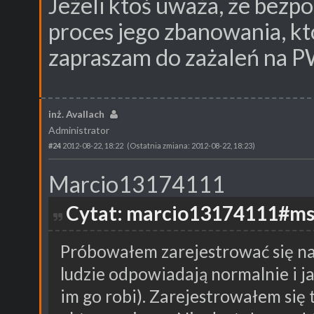
Jeżeli ktoś uważa, że bezp
proces jego zbanowania, kt
zapraszam do zażaleń na P
inż. Avallach
Administrator
#24
2012-08-22, 18:22
(Ostatnia zmiana: 2012-08-22, 18:23)
Marcio13174111
Cytat: marcio13174111#msg
Próbowałem zarejestrować się n
ludzie odpowiadają normalnie i jak
im go robi). Zarejestrowałem się