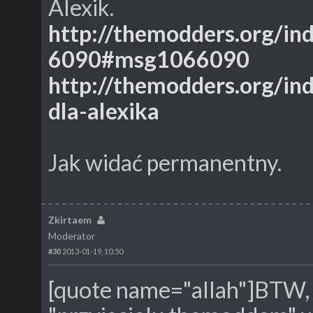
Alexik.
http://themodders.org/i
6090#msg1066090
http://themodders.org/in
dla-alexika
Jak widać permanentny.
Zkirtaem
Moderator
#30
2013-01-19, 10:50
[quote name="allah"]BTW, 