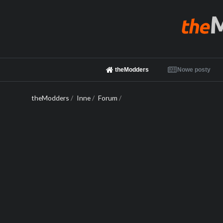
theModders
Nowe posty
theModders
/
Inne
/
Forum
/