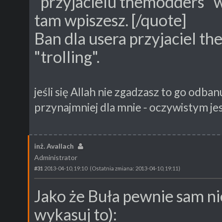
"przyjacielu themodders" 
tam wpiszesz. [/quote]
Ban dla usera przyjaciel t
"trolling".
jeśli się Allah nie zgadzasz to go odban
przynajmniej dla mnie - oczywistym jes
inż. Avallach
Administrator
#31
2013-04-10, 19:10
(Ostatnia zmiana: 2013-04-10, 19:11)
Jako że Buła pewnie sam nie
wykasuj to):