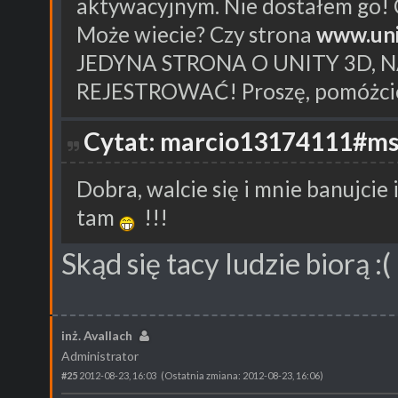
aktywacyjnym. Nie dostałem go! 
Może wiecie? Czy strona
www.uni
JEDYNA STRONA O UNITY 3D, 
REJESTROWAĆ! Proszę, pomóżci
Cytat: marcio13174111#msg
Dobra, walcie się i mnie banujcie
tam
!!!
Skąd się tacy ludzie biorą :(
inż. Avallach
Administrator
#25
2012-08-23, 16:03
(Ostatnia zmiana: 2012-08-23, 16:06)