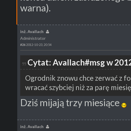
warna).
inż. Avallach
Administrator
#26
2012-10-23, 20:54
Cytat: Avallach#msg w 2012
Ogrodnik znowu chce zerwać z foru
wracać szybciej niż za parę miesi
Dziś mijają trzy miesiące
inż. Avallach