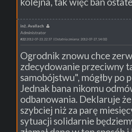
kolejna, tak więc ban ostate
inż. Avallach
Administrator
#22
2012-07-23, 22:37
(Ostatnia zmiana: 2012-07-27, 14:02)
Ogrodnik znowu chce zerwa
zdecydowanie przeciwny 
samobójstwu", mógłby po pr
Jednak bana nikomu odmó
odbanowania. Deklaruje że
szybciej niż za parę miesię
sytuacji solidarnie będziem
złamał dane w ten sposób i