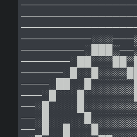
────────────────
────────────────
────────────────
──────────░░░───
─────────░███░──
───────░██░░░██░
──────░█░░█░░░░█
────░██░░█░░░░░░
───░█░░░█░░░░░░░
──░█░░░░█░░░░░░░
──░█░░░░░█░░░░░░
──░█░░█░░░█░░░░░