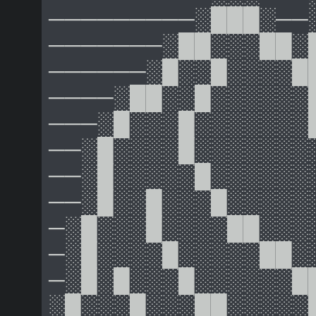
─────────░███░──
───────░██░░░██░
──────░█░░█░░░░█
────░██░░█░░░░░░
───░█░░░█░░░░░░░
──░█░░░░█░░░░░░░
──░█░░░░░█░░░░░░
──░█░░█░░░█░░░░░
─░█░░░█░░░░██░░░
─░█░░░░█░░░░░██░
─░█░█░░░█░░░░░░█
░█░░░█░░░██░░░░░