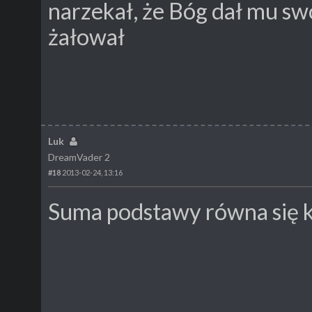
narzekał, że Bóg dał mu sw
żałował
Luk
DreamVader 2
#18
2013-02-24, 13:16
Suma podstawy równa się 