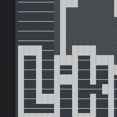
──────░███░░░░░░
──────░█░░░░░░░░
──────░█░░░░░░░░
──────░█░░░░░░░░
──────░█░░░░░░░░
████──░█░████░░░
█──█──████──████
█──█──█──█──█──█
█──█──████──█──█
█──█──█──█────██
█──████──█──█──█
█─────█──█──█──█