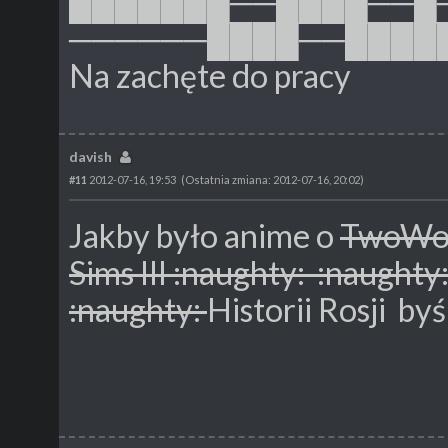
███████──████──█
──────████──████
Na zachęte do pracy
davish
#11
2012-07-16, 19:53
(Ostatnia zmiana: 2012-07-16, 20:02)
Jakby było anime o
TwoWorl
Sims III :naughty: :naughty
:naughty:
Historii Rosji byś