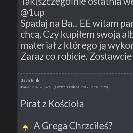
Tak(szczególnie ostatnia we
@1up
Spadaj na Ba... EE witam p
chcą. Czy kupiłem swoją alb
materiał z którego ją wyko
Zaraz co robicie. Zostawcie 
davish
#14
2012-07-20, 16:58
(Ostatnia zmiana: 2012-07-20, 16:59)
Pirat z Kościoła
A Grega Chrzciłeś?