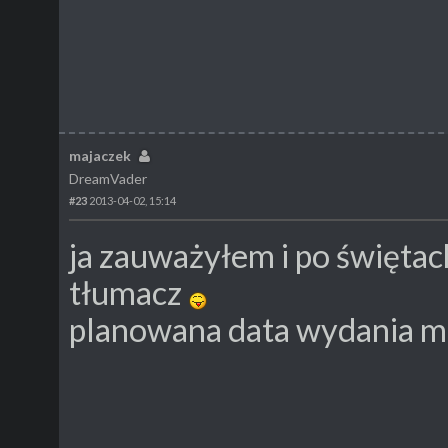
majaczek
DreamVader
#23
2013-04-02, 15:14
ja zauważyłem i po świętac
tłumacz
planowana data wydania m