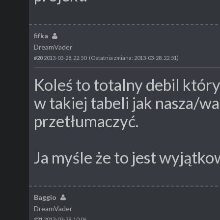
fifka
DreamVader
#20
2013-03-28, 22:50
(Ostatnia zmiana: 2013-03-28, 22:51)
Koleś to totalny debil któr
w takiej tabeli jak nasza/w
przetłumaczyć.
Ja myśle że to jest wyjątkow
Baggio
DreamVader
#21
2013-03-29, 10:06