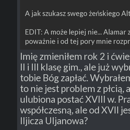
A jak szukasz swego żeńskiego Al
EDIT: A może lepiej nie... Alamar 
poważnie i od tej pory mnie roz
Imię zmieniłem rok 2 i ćwi
II i III klasę gim., ale już 
tobie Bóg zapłać. Wybrałe
to nie jest problem z płcią,
ulubiona postać XVIII w. Pra
współczesną, ale od XVII j
Iljicza Uljanowa?