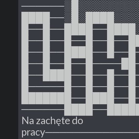
──────░█░░░░░░░░
████──░█░████░░░
█──█──████──████
█──█──█──█──█──█
█──█──████──█──█
█──█──█──█────██
█──████──█──█──█
█─────█──█──█──█
███████──████──█
──────████──████
Na zachęte do
pracy────────────