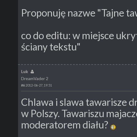
Proponuję nazwe "Tajne t
co do editu: w miejsce ukry
ściany tekstu"
Luk
DreamVader 2
#6
2012-06-27, 19:51
Chlawa i slawa tawarisze d
w Polszy. Tawariszu majac
moderatorem diału?