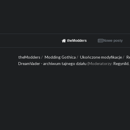
theModders
Nowe posty
theModders
/
Modding Gothica
/
Ukończone modyfikacje
/
R
DreamVader - archiwum tajnego działu
(Moderatorzy:
Regynild