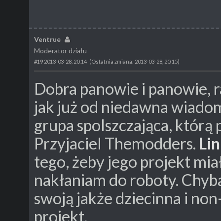
Ventrue
Moderator działu
#19
2013-03-28, 20:14
(Ostatnia zmiana: 2013-03-28, 20:15)
Dobra panowie i panowie, r
jak już od niedawna wiado
grupa spolszczająca, któr
Przyjaciel Themodders.
Lin
tego, żeby jego projekt mia
nakłaniam do roboty. Chyba
swoją jakże dziecinna i no
projekt.