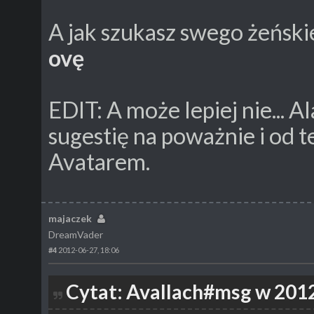
A jak szukasz swego żeński
ovę
EDIT: A może lepiej nie... A
sugestię na poważnie i od 
Avatarem.
majaczek
DreamVader
#4
2012-06-27, 18:06
Cytat: Avallach#msg w 2012