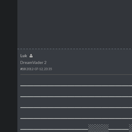
Luk
DreamVader 2
#10
2012-07-12, 23:35
────────────────
────────────────
────────────────
────────────────
──────────░░░───