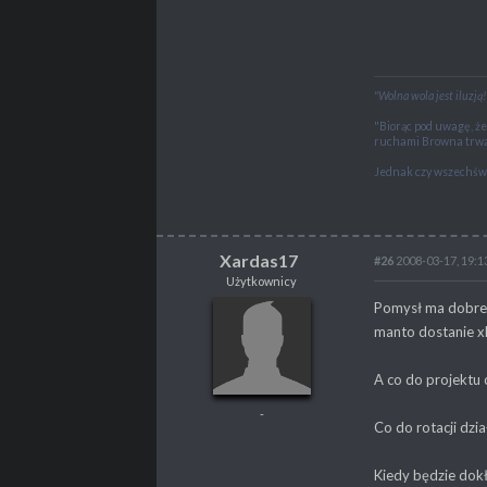
"Wolna wola jest iluzją!
"Biorąc pod uwagę, ż
ruchami Browna trwa
Jednak czy wszechświ
Xardas17
#26
2008-03-17, 19:1
"I am the blade of T
Użytkownicy
Xardas17
Pomysł ma dobre i 
Użytkownicy
manto dostanie 
-
A co do projektu c
-
POSTY
87
Co do rotacji dzia
PROPSY
5
Kiedy będzie dokł