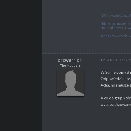
"Wolna wola jest iluzją!
"Biorąc pod uwagę, ż
ruchami Browna trwa
Jednak czy wszechświ
orcwarrior
#21
2008-03-17, 17:5
"I am the blade of T
The Modders
orcwarrior
W Sumie pomysł j
The Modders
Odpowiedzialność
Acha, no i musze
A co do grup które
POSTY
475
wyspecializowany 
PROPSY
317
PROFESJA
brak