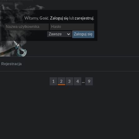
Witamy,
Gość
.
Zaloguj się
lub
zarejestruj
.
Rejestracja
1
2
3
4
9
...