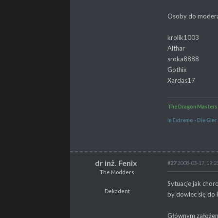
Osoby do moder
krolik1003
Althar
sroka8888
Gothix
Xardas17
The Dragon Masters
In Extremo - Die Gier
dr inż. Fenix
#27
2008-03-17, 19:2
The Modders
dr inż. Fenix
Sytuacje jak chor
The Modders
Dekadent
by dowlec się do
Dekadent
Głównym założeni