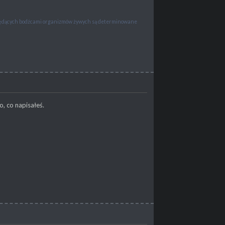
 będących bodźcami organizmów żywych są determinowane
, co napisałeś.