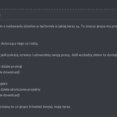
0
em o nadawaniu działów w tej formie w jakiej teraz są. To znaczy grupa ma pr
, dotyczący tego co robią.
jeśli pokażą screeny i udowodnią swoją pracę. Jeśli wydadzą demo to dostaj
 dziale prologi
ale download)
jekt:
 dziele ukończone projekty
ale download)
ostaną to co grupy (również twoja), mają teraz.