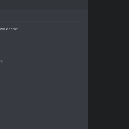
awo dostać:
ą: