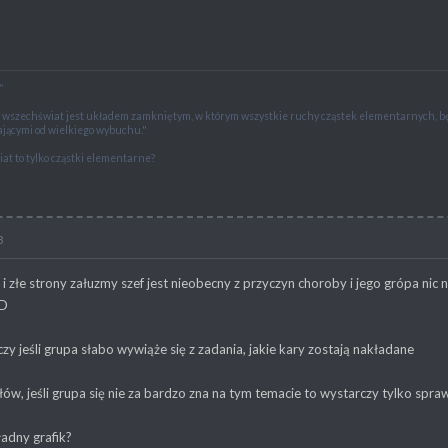
"
e wszechświat jest układem zamkniętym, w którym wszystkie ruchy cząstek elementarnych,
jącymi od wielkiego wybuchu."
at to tylko cząstki elementarne?
3
heModders!"
złe strony załuzmy szef jest nieobecny z przyczyn choroby i jego grópa nic ni
xD
zy jeśli grupa słabo wywiąże się z zadania, jakie kary zostają nakładane
łów, jeśli grupa się nie za bardzo zna na tym temacie to wystarczy tylko spraw
adny grafik?