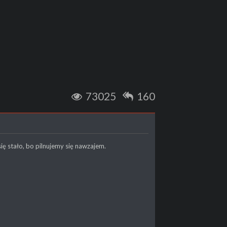
73025
160
 się stało, bo pilnujemy się nawzajem.