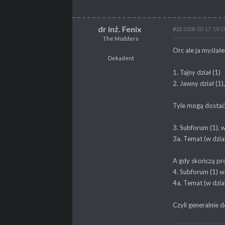
dr inż. Fenix
#22
2008-03-17, 18:1
The Modders
dr inż. Fenix
Orc ale ja myślał
The Modders
Dekadent
Dekadent
1. Tajny dział (1)
2. Jawny dział (1)
POSTY
262
PROPSY
131
Tyle mogą dostać 
3. Subforum (1), w
3a. Temat (w dzi
A gdy skończą pro
4. Subforum (1) w
4a. Temat (w dzi
Czyli generalnie d