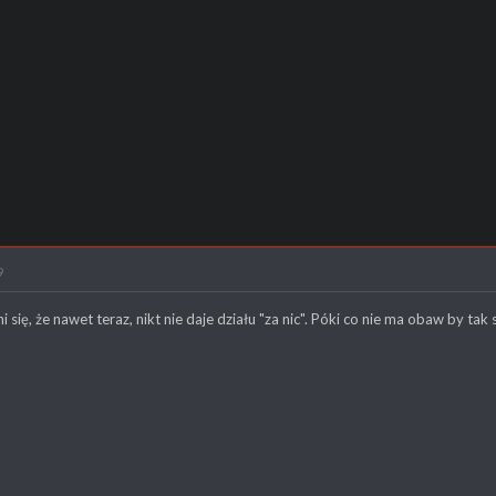
9
i się, że nawet teraz, nikt nie daje działu "za nic". Póki co nie ma obaw by tak