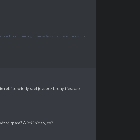
 będących bodźcami organizmów żywych są determinowane
e robi to wtedy szef jest bez brony i jeszcze
dzać spam? A jeśli nie to, co?