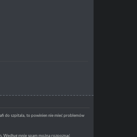
rafi do szpitala, to powinien nie mieć problemów
um. Według mnie spam można rozpoznać