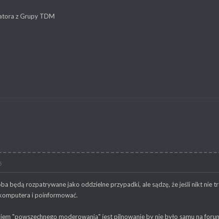
atora z Grupy TDM
5
oba będą rozpatrywane jako oddzielne przypadki, ale sądzę, że jeśli nikt nie t
 komputera i poinformować.
em "powszechnego moderowania" jest pilnowanie by nie było samu na for