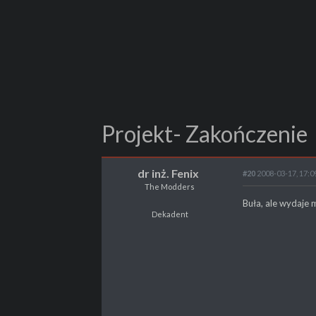
Projekt- Zakończenie
dr inż. Fenix
#20
2008-03-17, 17:0
The Modders
dr inż. Fenix
Buła, ale wydaje m
The Modders
Dekadent
Dekadent
POSTY
262
PROPSY
131