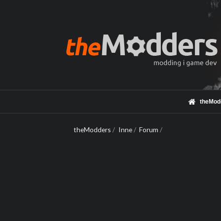
theMod
theModders
/
Inne
/
Forum
/