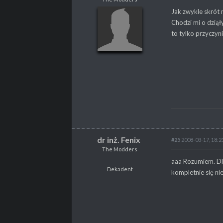
orcwarrior
Jak zwykle skrót
The Modders
Chodzi mi o dzią
to tylko przyczyni
POSTY
475
PROPSY
317
PROFESJA
brak
dr inż. Fenix
#25
2008-03-17, 18:2
The Modders
dr inż. Fenix
aaa Rozumiem. Dla
The Modders
Dekadent
kompletnie się ni
Dekadent
POSTY
262
PROPSY
131