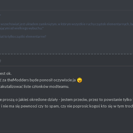
"
e wszechświat jest układem zamkniętym, w którym wszystkie ruchy cząstek elementarnych,
jącymi od wielkiego wybuchu."
at to tylko cząstki elementarne?
2
heModders!"
est ok.
 za theModders będe ponosił oczywiscie ja
 zakutalizować liste członków modteamu.
 proszą o jakieś określone działy - jestem przeciw, przez to powstanie tylko b
i nie ma się pewnosci czy to spam, czy nie poprosic kogoś kto się w tym troch