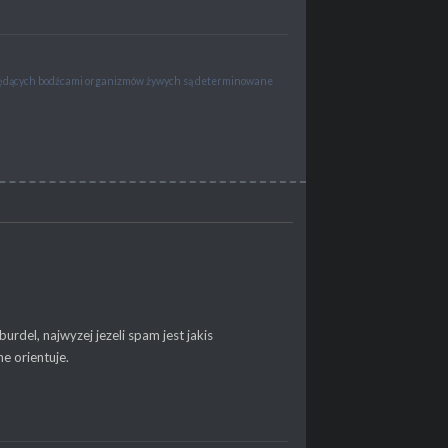
 będących bodźcami organizmów żywych są determinowane
urdel, najwyzej jezeli spam jest jakis
e orientuje.