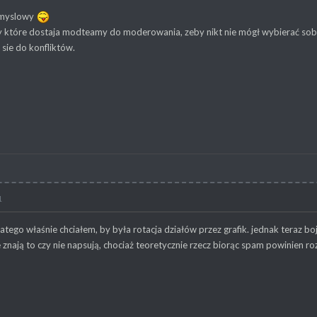
 myslowy
ły które dostaja modteamy do moderowania, zeby nikt nie mógł wybierać sob
 sie do konfliktów.
1
tego właśnie chciałem, by była rotacja działów przez grafik. jednak teraz boj
e znają to czy nie napsują, chociaż teoretycznie rzecz biorąc spam powinien 