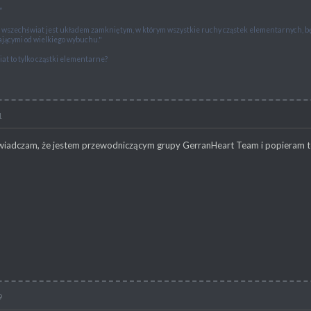
"
e wszechświat jest układem zamkniętym, w którym wszystkie ruchy cząstek elementarnych,
jącymi od wielkiego wybuchu."
at to tylko cząstki elementarne?
1
heModders!"
świadczam, że jestem przewodniczącym grupy GerranHeart Team i popieram to
9