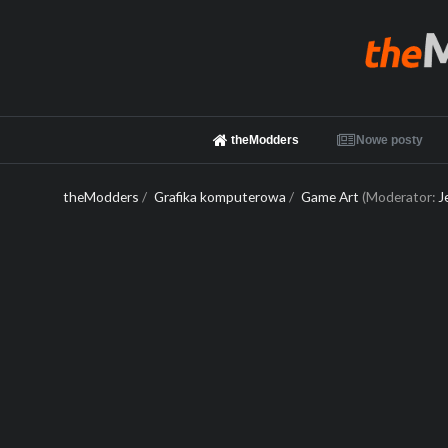
theModders
Nowe posty
theModders
/
Grafika komputerowa
/
Game Art
(Moderator:
J