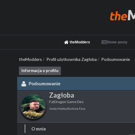
theModders
Nowe posty
theModders
/
Profil użytkownika Zagłoba
/
Podsumowanie
Informacja o profilu
Podsumowanie
Zagłoba
FatDragon Game Dev.
Jestę Hrabią Burkina Faso
O mnie