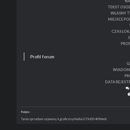
N
TEKST OSO
WŁASNY T
MIEJSCE P
CZAS LOK
J
PROF
Profil forum
G
WIADOM
PR
DATA REJEST
Podpis:
Tanio sprzedam używaną k.graficzną Nvidia GTX650 4096mb.