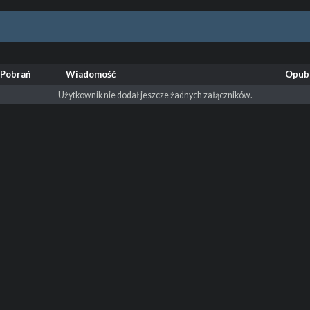
Pobrań
Wiadomość
Opub
Użytkownik nie dodał jeszcze żadnych załączników.