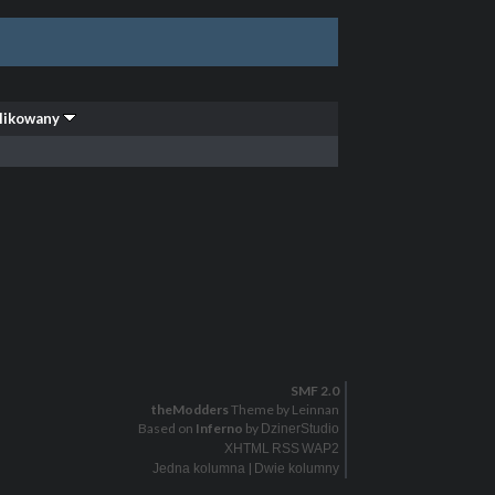
likowany
SMF 2.0
theModders
Theme by Leinnan
Based on
Inferno
by
DzinerStudio
XHTML
RSS
WAP2
|
Jedna kolumna
Dwie kolumny