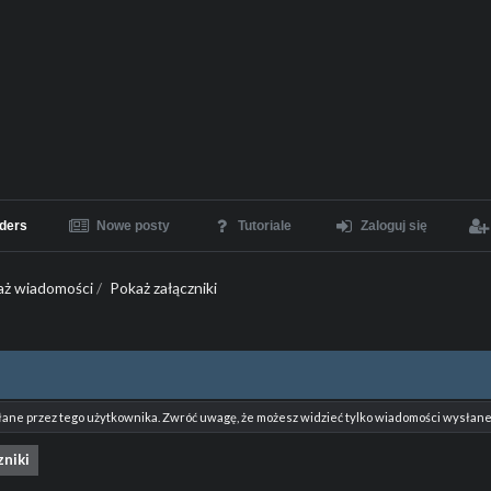
ders
Nowe posty
Tutoriale
Zaloguj się
aż wiadomości
/
Pokaż załączniki
łane przez tego użytkownika. Zwróć uwagę, że możesz widzieć tylko wiadomości wysłane 
zniki