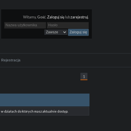
Witamy,
Gość
.
Zaloguj się
lub
zarejestruj
.
Rejestracja
1
w działach do których masz aktualnie dostęp.