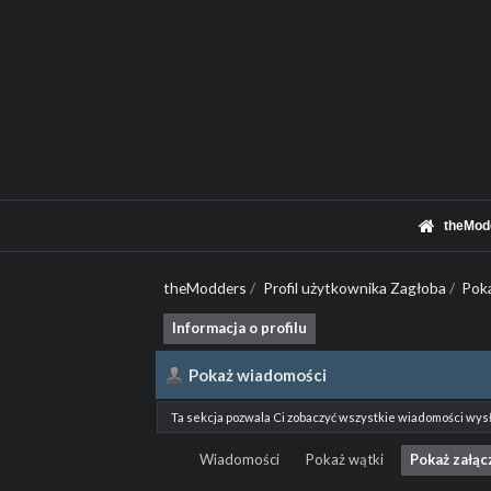
theMod
theModders
/
Profil użytkownika Zagłoba
/
Pok
Informacja o profilu
Pokaż wiadomości
Ta sekcja pozwala Ci zobaczyć wszystkie wiadomości wys
Wiadomości
Pokaż wątki
Pokaż załąc