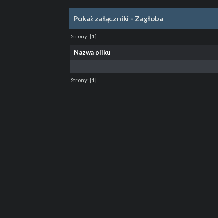
Pokaż załączniki - Zagłoba
Strony:
[
1
]
Nazwa pliku
Strony:
[
1
]