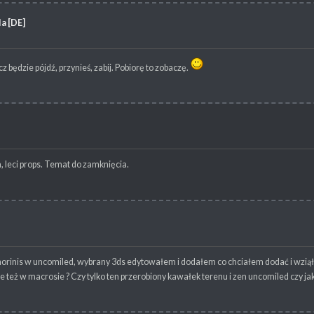
la [DE]
 będzie pójdź, przynieś, zabij. Pobiorę to zobaczę.
, leci props. Temat do zamknięcia.
orinis w uncomiled, wybrany 3ds edytowałem i dodałem co chciałem dodać i wziąłe
e też w macrosie ? Czy tylko ten przerobiony kawałek terenu i zen uncomiled czy jak