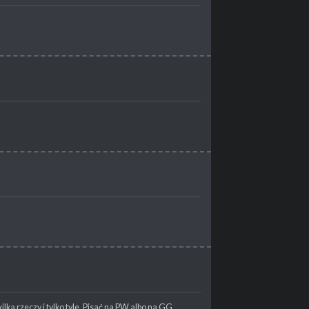
?
lka rzeczy i tylko tyle. Pisać na PW albo na GG