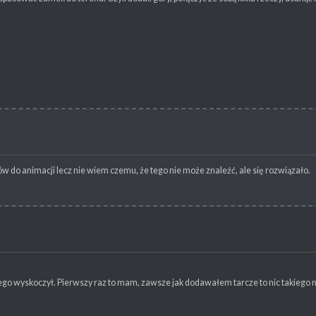
 do animacji lecz nie wiem czemu, że tego nie może znaleźć, ale się rozwiązało.
o wyskoczył. Pierwszy raz to mam, zawsze jak dodawałem tarcze to nic takiego nie