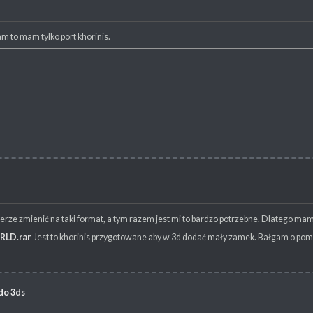
am to mam tylko port khorinis.
ze zmienić na taki format, a tym razem jest mi to bardzo potrzebne. Dlatego mam
RLD.rar
Jest to khorinis przygotowane aby w 3d dodać mały zamek. Bałgam o po
do 3ds