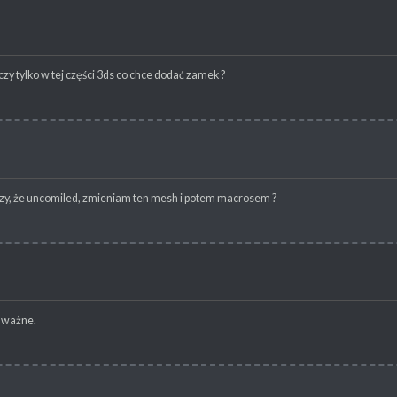
 czy tylko w tej części 3ds co chce dodać zamek ?
czy, że uncomiled, zmieniam ten mesh i potem macrosem ?
o ważne.