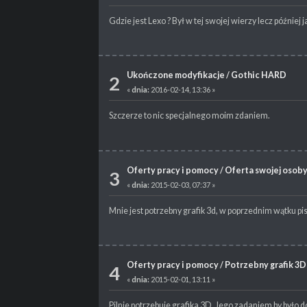
Gdzie jest Lexo ? Był w tej swojej wierzy lecz późnie
Ukończone modyfikacje
/
Gothic HARD
2
«
dnia:
2016-02-14, 13:36 »
Szczerze to nic specjalnego moim zdaniem.
Oferty pracy i pomocy
/
Oferta swojej osoby 
3
«
dnia:
2015-02-03, 07:37 »
Mnie jest potrzebny grafik 3d, w poprzednim wątku p
Oferty pracy i pomocy
/
Potrzebny grafik 3D
4
«
dnia:
2015-02-01, 13:11 »
Pilnie potrzebuje grafika 3D. Jego zadaniem by było d