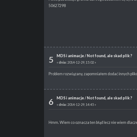
50627298
MDS i animacje
/
Not found, ale skad plik ?
5
«
dnia:
2014-12-29, 15:02 »
Problem rozwiązany, zapomniałem dodać innych plików
MDS i animacje
/
Not found, ale skad plik ?
6
«
dnia:
2014-12-29, 14:45 »
Hmm. Wiem co oznacza ten błąd lecz nie wiem dlaczeg