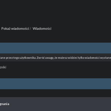
Pokaż wiadomości
/
Wiadomości
łane przez tego użytkownika. Zwróć uwagę, że możesz widzieć tylko wiadomości wysłane 
zniki
gnania