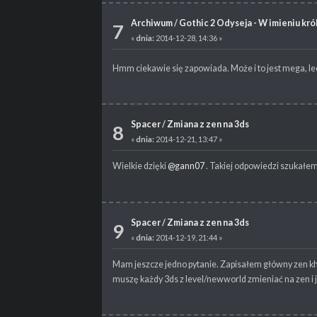
Archiwum
/
Gothic 2 Odyseja - W imieniu kró
7
«
dnia:
2014-12-28, 14:36 »
Hmm ciekawie się zapowiada. Może i to jest mega, lecz
Spacer
/
Zmiana z zen na 3ds
8
«
dnia:
2014-12-21, 13:47 »
Wielkie dzięki
@gann07
. Takiej odpowiedzi szukałem
Spacer
/
Zmiana z zen na 3ds
9
«
dnia:
2014-12-19, 21:44 »
Mam jeszcze jedno pytanie. Zapisałem główny zen kh
muszę każdy 3ds z level/newworld zmieniać na zen i j