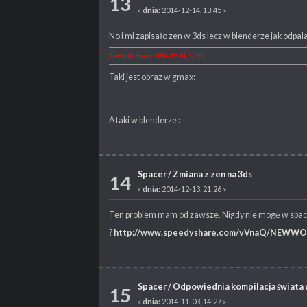
13
«
dnia:
2014-12-14, 13:45 »
No i mi zapisało zen w 3ds lecz w blenderze jak odpal
Post połączony: 2014-12-14, 13:55
Taki jest obraz w gmax:
A taki w blenderze :
Spacer
/
Zmiana z zen na 3ds
14
«
dnia:
2014-12-13, 21:26 »
Ten problem mam od zawsze. Nigdy nie mogę w spacer
?
http://www.speedyshare.com/vVnaQ/NEWWO
Spacer
/
Odpowiednia kompilacja świata 
15
«
dnia:
2014-11-03, 14:27 »