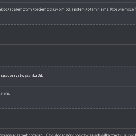
j jak pogadałem z tym gościem z plaży o miód, a potem go tam nie ma. Ktoś wie może 
spacerzysty, grafika 3d.
isałem.
opasować zamek do terenu. Czyli dodać góry, połączyć ze sobą kilka rzeczy, usunąć ki