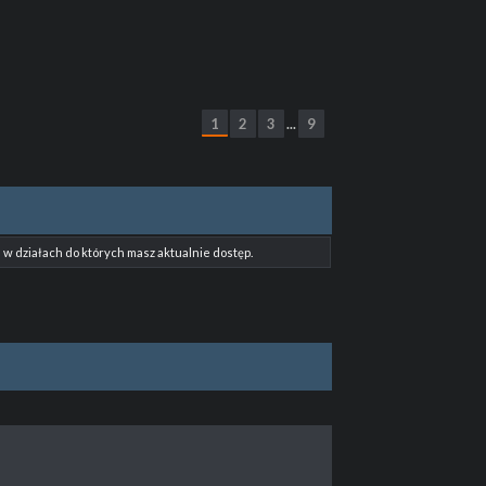
1
2
3
9
...
w działach do których masz aktualnie dostęp.