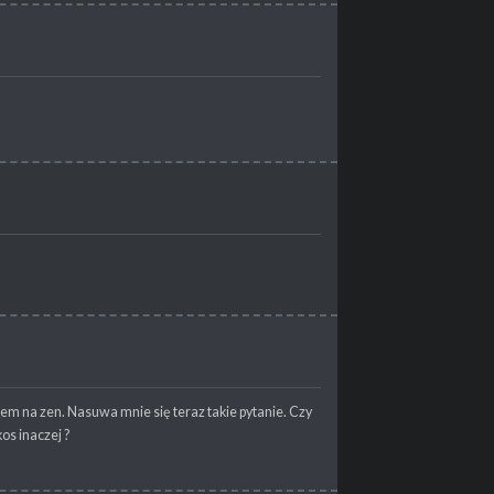
m na zen. Nasuwa mnie się teraz takie pytanie. Czy
os inaczej ?