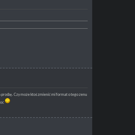
 prośbę. Czy może ktoś zmienić mi format o tego zenu
moc