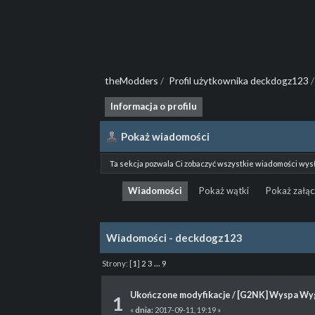
theModders
/
Profil użytkownika deckdogz123
/
Informacja o profilu
Pokaż wiadomości
Ta sekcja pozwala Ci zobaczyć wszystkie wiadomości wys
Wiadomości
Pokaż wątki
Pokaż załąc
Wiadomości - deckdogz123
Strony:
[
1
]
2
3
...
9
Ukończone modyfikacje
/
[G2NK] Wyspa Wy
1
«
dnia:
2017-09-11, 19:19 »