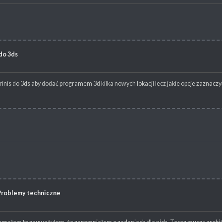
do 3ds
nis do 3ds aby dodać programem 3d kilka nowych lokacji lecz jakie opcje zaznaczyć 
Problemy techniczne