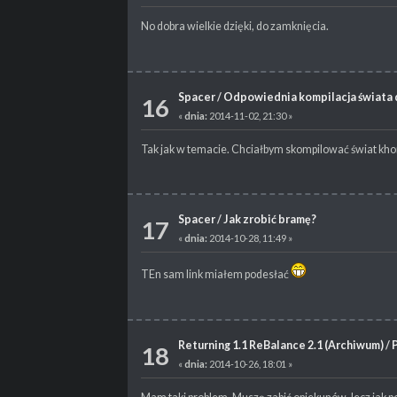
No dobra wielkie dzięki, do zamknięcia.
Spacer
/
Odpowiednia kompilacja świata 
16
«
dnia:
2014-11-02, 21:30 »
Tak jak w temacie. Chciałbym skompilować świat khori
Spacer
/
Jak zrobić bramę?
17
«
dnia:
2014-10-28, 11:49 »
TEn sam link miałem podesłać
Returning 1.1 ReBalance 2.1 (Archiwum)
/
18
«
dnia:
2014-10-26, 18:01 »