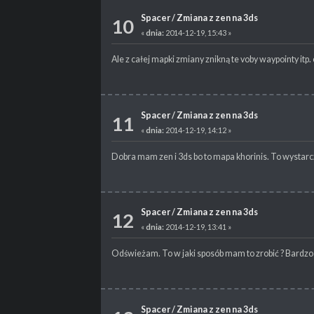
Spacer
/
Zmiana z zen na 3ds
10
«
dnia:
2014-12-19, 15:43 »
Ale z całej mapki zmiany znikną te voby waypointy itp.
Spacer
/
Zmiana z zen na 3ds
11
«
dnia:
2014-12-19, 14:12 »
Dobra mam zen i 3ds bo to mapa khorinis. To wystar
Spacer
/
Zmiana z zen na 3ds
12
«
dnia:
2014-12-19, 13:41 »
Odświeżam. To w jaki sposób mam to zrobić ? Bardz
Spacer
/
Zmiana z zen na 3ds