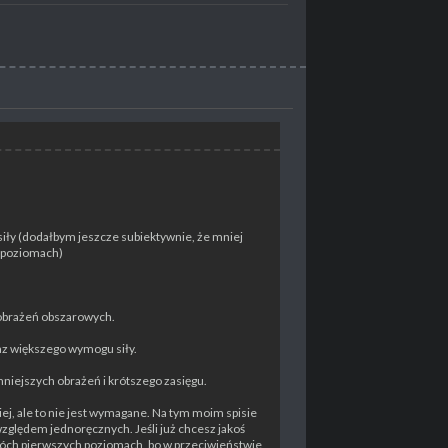
iły (dodałbym jeszcze subiektywnie, że mniej
h poziomach)
 obrażeń obszarowych.
az większego wymogu siły.
mniejszych obrażeń i krótszego zasięgu.
ej, ale to nie jest wymagane. Na tym moim spisie
względem jednoręcznych. Jeśli już chcesz jakoś
dwóch pierwszych poziomach, bo w przeciwieństwie