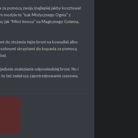
a za pomocą zwoju (najlepiej jakby kosztował
im modzie to "Łuk Mistycznego Ognia" z
aby jak "Młot Innosa" na Magicznego Golema,
nt do złożenia tejże broni na kowadle) albo
 z osobnymi skryptami do kopania za pomocą
ów).
edynie znalezienie odpowiedniej broni. No i
e to też zwiększa zapotrzebowanie czasowe,