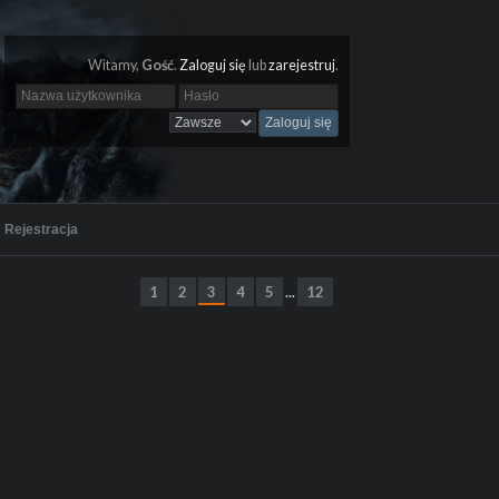
Witamy,
Gość
.
Zaloguj się
lub
zarejestruj
.
Rejestracja
1
2
3
4
5
12
...