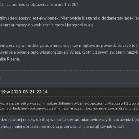
óżnica pomiędzy obrażeniami broni 1h i 2h?
libyście ulepszyć jest ekwipunek. Mianowicie biega mi o dodanie zakładek jak
) kursor myszy do wybierania rzecy i kategorii w eq.
rientujesz się w moddingu ode mnie, więc czy mógłbyś mi powiedzieć czy kto
(wymodelowanie tego własnoręcznie)? Wiesz, Gothic z swym światem, muzyką,
niku Risena.
3
h19 w 2020-03-21, 22:14
awiam się, że jeśli w waszym modzie dobijemy właśnie do poziomu Mistrza w h2 z obr
itarnych będziemy pokonywać z zamkniętymi oczami bez najmniejszych otrzymanych o
rdzo istotnej rzeczy, o którą warto tu spytać, mianowicie czy te obrażenia będ
zymują mniej obrażeń i nie można przerwać ich animacji) czy jak w CZ?