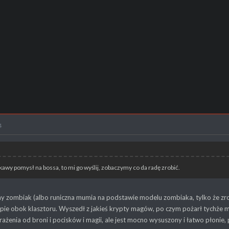
4
kawy pomysł na bossa, to mi go wyślij, zobaczymy co da radę zrobić.
 zombiak (albo runiczna mumia na podstawie modelu zombiaka, tylko że zrobi
pie obok klasztoru. Wyszedł z jakieś krypty magów, po czym pożarł tychże m
ażenia od broni i pocisków i magii, ale jest mocno wysuszony i łatwo płonie, 