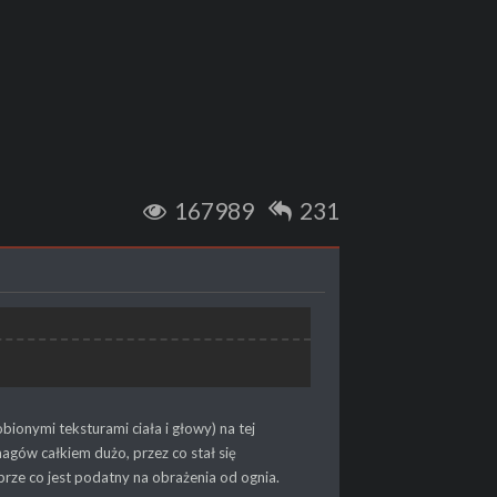
167989
231
onymi teksturami ciała i głowy) na tej
agów całkiem dużo, przez co stał się
prze co jest podatny na obrażenia od ognia.