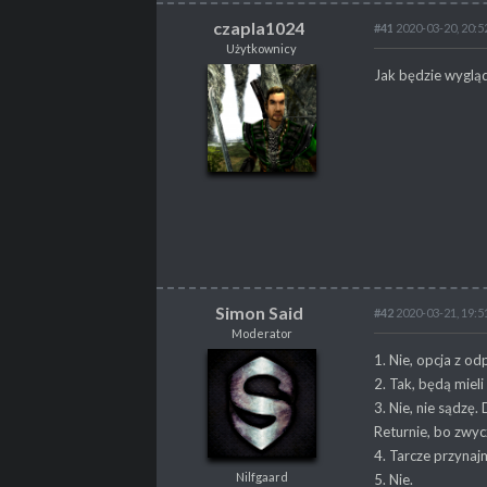
czapla1024
#41
2020-03-20, 20:5
Użytkownicy
czapla1024
Jak będzie wyglą
Użytkownicy
POSTY
12
PROPSY
4
PROFESJA
brak
Simon Said
#42
2020-03-21, 19:5
Moderator
Simon Said
1. Nie, opcja z od
Moderator
2. Tak, będą miel
Nilfgaard
3. Nie, nie sądzę
Returnie, bo zwyc
4. Tarcze przynaj
Nilfgaard
5. Nie.
POSTY
6502