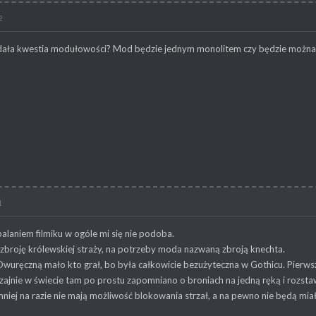
2
dała kwestia modułowości? Mod będzie jednym monolitem czy będzie można 
1
palaniem filmiku w ogóle mi się nie podoba.
i zbroję królewskiej straży, na potrzeby moda nazwaną zbroją knechta.
. Dwuręczną mało kto grał, bo była całkowicie bezużyteczna w Gothicu. Pierw
zajnie w świecie tam po prostu zapomniano o broniach na jedną ręką i rozst
mniej na razie nie mają możliwość blokowania strzał, a na pewno nie będą mi