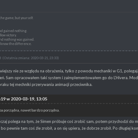
the game, but yourself.
nd gained nothing.
low victory.
nd nothing was gained.
t know the difference.
8
(Ostatnia zmiana: 2020-03-21, 23:33)
twiejszy nie ze względu na obrażenia, tylko z powodu mechaniki w G1, polegaj
ń. Sam opracowałem taki system i zaimplementowałem go do L'Hivera. Mod zrob
braku tej mechniki przerywania animacji przeciwnika.
h19 w 2020-03-19, 13:05
ipa porządna, nawet bardzo porządna.
zaj polega na tym, że Simen próbuje coś zrobić sam, potem przychodzi do m
bo pewnie tam coś źle zrobił, a on się upiera, że dobrze zrobił. Po długiej ko