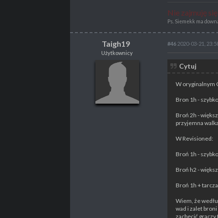
Nie zajmuję si
Ps. Siemekk ma downa 
Taigh19
#46
2020-03-21, 23:5
Użytkownicy
Taigh19
Cytuj
Użytkownicy
W oryginalnym
Bron 1h - szybk
POSTY
43
Broń 2h - więks
przyjemna walka
PROPSY
2
PROFESJA
brak
W Revisioned:
Broń 1h - szybk
Broń h2 - więks
Broń 1h + tarcza
Wiem, że według 
wad i zalet bron
zachęcić graczy