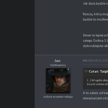
PROFESJA
brak
Jak duża będzie r
Rzeczą, którą mog
będzie to możliwe
Simen ty lepiej o
całego Gothca 1 
dobrodziejstw sil
Jao
#44
2020-03-21, 22:2
Użytkownicy
Jao
Cytat: Taig
Użytkownicy
Jedyny w swoim rodzaju
(...) W ogóle ob
trzech orków el
A to zależy od ba
Jedyny w swoim rodzaju
POSTY
4097
niezaznaczeni otr
PROPSY
845
PROFESJA
Nierób