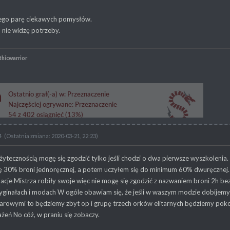
iego parę ciekawych pomysłów.
 nie widzę potrzeby.
thicwarrior
4
(Ostatnia zmiana: 2020-03-21, 22:23)
żytecznością mogę się zgodzić tylko jeśli chodzi o dwa pierwsze wyszkolenia
ię 30% broni jednoręcznej, a potem uczyłem się do minimum 60% dwuręcznej.
cje Mistrza robiły swoje więc nie mogę się zgodzić z nazwaniem broni 2h bezu
yginałach i modach W ogóle obawiam się, że jeśli w waszym modzie dobijemy
arowymi to będziemy zbyt op i grupę trzech orków elitarnych będziemy pok
eń No cóż, w praniu się zobaczy.