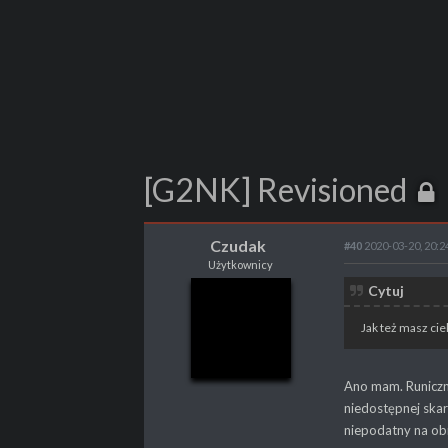
[G2NK] Revisioned
Czudak
#40
2020-03-20, 20:2
Użytkownicy
Czudak
Cytuj
Użytkownicy
Jak też masz cie
Ano mam. Runiczny
POSTY
147
niedostępnej skar
PROPSY
64
niepodatny na obr
PROFESJA
Skrypter