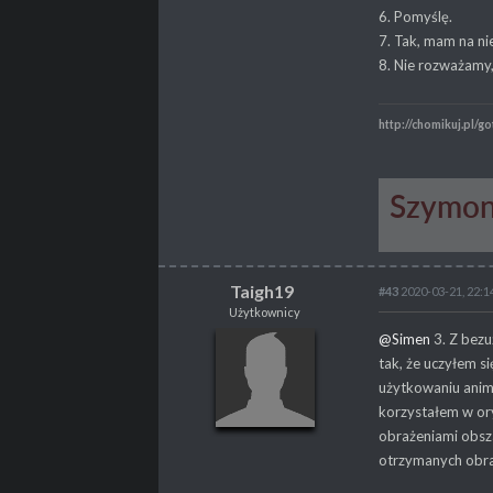
6. Pomyślę.
PROPSY
3053
7. Tak, mam na n
PROFESJA
Tester
8. Nie rozważamy,
http://chomikuj.pl/go
Taigh19
#43
2020-03-21, 22:1
Użytkownicy
Taigh19
@Simen
3. Z bezu
Użytkownicy
tak, że uczyłem s
użytkowaniu anima
korzystałem w or
obrażeniami obsz
POSTY
43
otrzymanych obraż
PROPSY
2