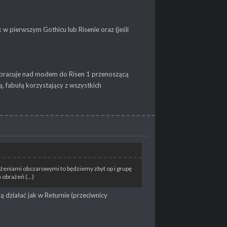
 w pierwszym Gothicu lub Risenie oraz (jeśli
ś pracuje nad modem do Risen 1 przenoszącą
 fabułą korzystający z wszystkich
ażeniami obszarowymi to będziemy zbyt op i grupę
brażeń (...)
ą działać jak w Returnie (przeciwnicy