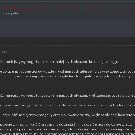
ę multiplayerami do Gothica. Przestańcie zawracać mi tym głowę...
i śpi w pufie
8
 G2NK:
ość i mniejszy wymóg siły kosztem mniejszych obrażeń i krótszego zasięgu.
ze obrażenia i zasięg ciosów kosztem wolniejszych uderzeń oraz większego wymogu s
 z animacjami zielonego i wojownika względem broni jednoręcznych na tych samyc
ość i mniejszy wymóg siły kosztem mniejszych obrażeń, krótszego zasięgu i brakiem
ze obrażenia, zasięg ciosów i obrażenia obszarowe kosztem wolniejszych uderzeń or
 - szybkość i mniejszy wymóg siły oraz blokowanie tarczą (większa obrona) kosztem 
ciebie ta mechanika OO przypisana do oręża 2h ma skusić graczy do korzystania z ni
i w oryginale jak i w waszym modzie widać, iż broń dwuręczna miała wcześniej zalety 
 to korzystania z broni h2, to lepszym pomysłem będzie zrobić coś z animacjami na 