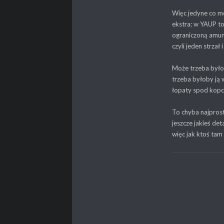
Więc jedyne co mo
ekstra; w YAUP to
ograniczoną amuni
czyli jeden strzał
Może trzeba byłob
trzeba byłoby ją 
łopaty spod kopca
To chyba najprost
jeszcze jakieś de
więc jak ktoś tam 