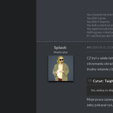
You cheated not only 
You didn't grow.
You didn't improve.
You took a shortcut a
You experienced a hol
Nothing was risked a
It's sad that you don'
Splash
#45
2020-03-21, 23:2
Moderator
Splash
CZ był o wiele ła
Moderator
otrzymaniu obraże
trudny właśnie z 
Cytat: Taig
POSTY
4217
No, widzę ze ek
PROPSY
3414
PROFESJA
Nierób
Moje praca zazwyc
żeby pokazał coś, 