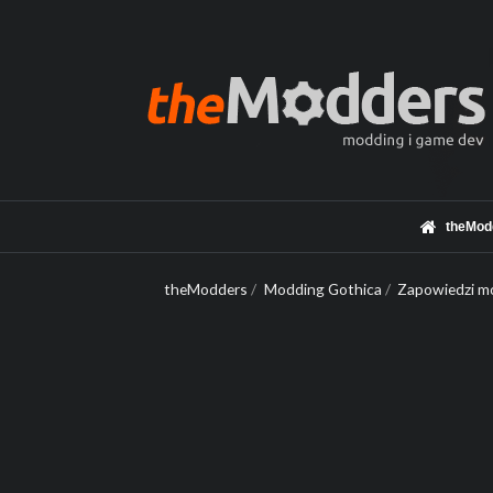
theMod
theModders
/
Modding Gothica
/
Zapowiedzi mo