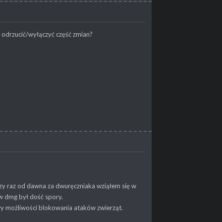
odrzucić/wyłączyć część zmian?
szy raz od dawna za dwuręczniaka wziąłem się w
aw dmg był dość spory.
ały możliwości blokowania ataków zwierząt.