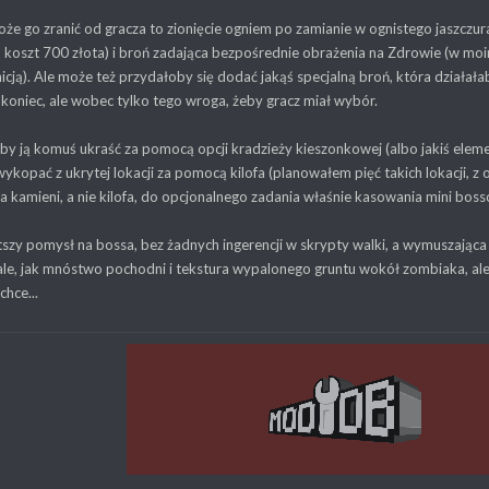
że go zranić od gracza to zionięcie ogniem po zamianie w ognistego jaszczur
 koszt 700 złota) i broń zadająca bezpośrednie obrażenia na Zdrowie (w mo
cją). Ale może też przydałoby się dodać jakąś specjalną broń, która działał
 i koniec, ale wobec tylko tego wroga, żeby gracz miał wybór.
y ją komuś ukraść za pomocą opcji kradzieży kieszonkowej (albo jakiś eleme
wykopać z ukrytej lokacji za pomocą kilofa (planowałem pięć takich lokacji,
 kamieni, a nie kilofa, do opcjonalnego zadania właśnie kasowania mini boss
szy pomysł na bossa, bez żadnych ingerencji w skrypty walki, a wymuszająca j
tale, jak mnóstwo pochodni i tekstura wypalonego gruntu wokół zombiaka, al
chce...