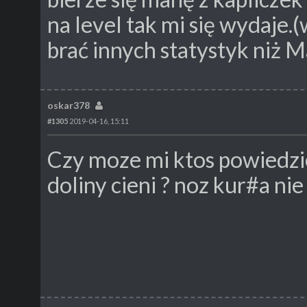
na level tak mi się wydaje
brać innych statystyk niż M
oskar378
#1305
2019-04-16, 15:11
Czy moze mi ktos powiedzie
doliny cieni ? noz kur#a nie 