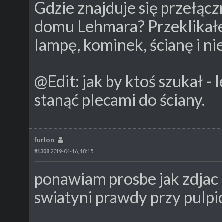
Gdzie znajduje się przełąc
domu Lehmara? Przeklikał
lampę, kominek, ścianę i ni
@Edit: jak by ktoś szukał -
stanąć plecami do ściany.
furlon
#1308
2019-04-16, 18:15
ponawiam prosbe jak zdjac
swiatyni prawdy przy pulpici