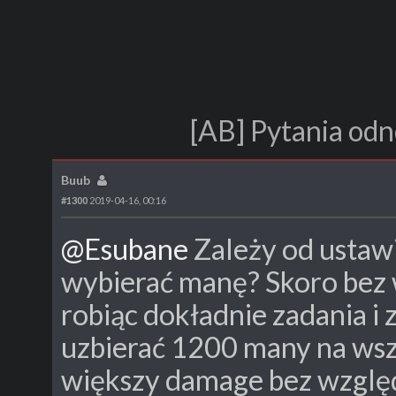
[AB] Pytania odn
Buub
#1300
2019-04-16, 00:16
@Esubane
Zależy od ustawi
wybierać manę? Skoro bez
robiąc dokładnie zadania i
uzbierać 1200 many na wszy
większy damage bez względ