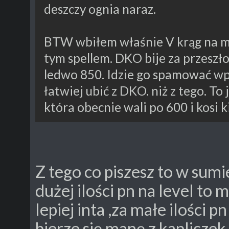
deszczy ognia naraz.
BTW wbiłem właśnie V krąg na ma
tym spellem. DKO bije za przeszło
ledwo 850. Idzie go spamować wp
łatwiej ubić z DKO. niż z tego. 
która obecnie wali po 600 i kosi 
Z tego co piszesz to w sumie
dużej ilości pn na level to
lepiej inta ,za małe ilości p
bierze się manę z kapliczek 