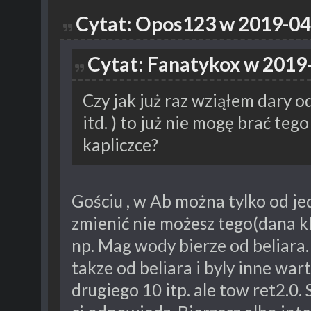
Cytat: Opos123 w 2019-04
Cytat: Fanatykox w 2019-
Czy jak już raz wziąłem dary o
itd. ) to już nie mogę brać teg
kapliczce?
Gościu , w Ab można tylko od jed
zmienić nie możesz tego(dana k
np. Mag wody bierze od beliara.
takze od beliara i byly inne wart
drugiego 10 itp. ale tow ret2.0