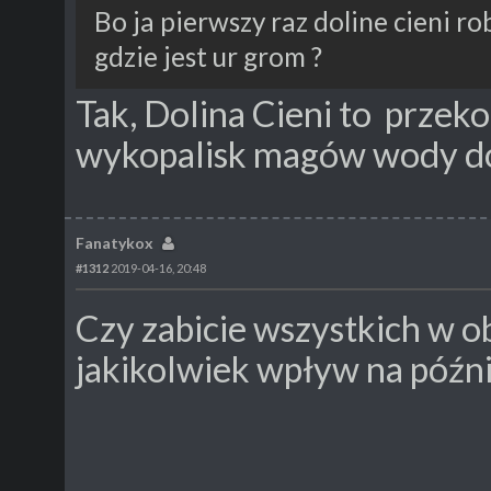
Bo ja pierwszy raz doline cieni ro
gdzie jest ur grom ?
Tak, Dolina Cieni to przek
wykopalisk magów wody do
Fanatykox
#1312
2019-04-16, 20:48
Czy zabicie wszystkich w 
jakikolwiek wpływ na późn