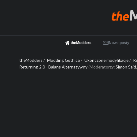
theModders
Nowe posty
theModders
/
Modding Gothica
/
Ukończone modyfikacje
/
R
Returning 2.0 - Balans Alternatywny
(Moderatorzy:
Simon Said