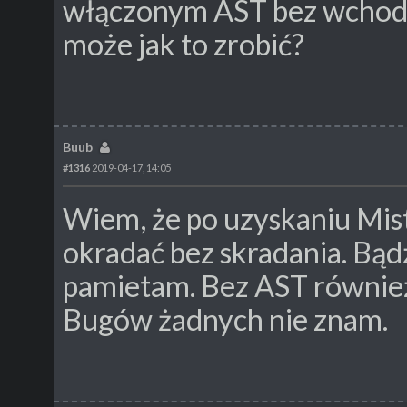
włączonym AST bez wchodze
może jak to zrobić?
Buub
#1316
2019-04-17, 14:05
Wiem, że po uzyskaniu Mis
okradać bez skradania. Bądź
pamietam. Bez AST również
Bugów żadnych nie znam.