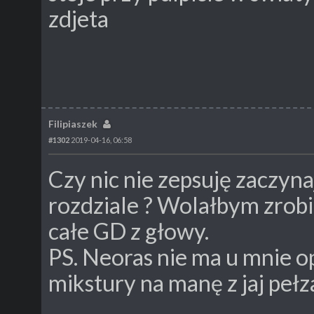
zdjeta
Filipiaszek
#1302
2019-04-16, 06:58
Czy nic nie zepsuję zaczyn
rozdziale ? Wolałbym zrobi
całe GD z głowy.
PS. Neoras nie ma u mnie opc
mikstury na manę z jaj peł