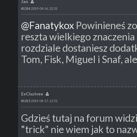
Jao
#1314
2019-04-16, 22:31
@Fanatykox
Powinieneś zos
reszta wielkiego znaczenia
rozdziale dostaniesz dodat
Tom, Fisk, Miguel i Snaf, ale 
ExCluzivee
#1315
2019-04-17, 13:51
Gdzieś tutaj na forum widzi
"trick" nie wiem jak to naz