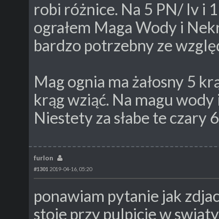
robi różnice. Na 5 PN/ lv 
ograłem Maga Wody i Nekro
bardzo potrzebny ze wzgl
Mag ognia ma żałosny 5 krą
krąg wziąć. Na magu wody i
Niestety za słabe te czary 6
furlon
#1301
2019-04-16, 05:20
ponawiam pytanie jak zdja
stoje przy pulpicie w swiat