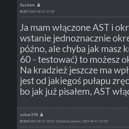
Susdam
#1317
2019-04-17, 17:03
Ja mam włączone AST i okr
wstanie jednoznacznie okr
późno, ale chyba jak masz k
60 - testować) to możesz o
Na kradzież jeszcze ma wpł
jest od jakiegoś pułapu zrę
bo jak już pisałem, AST wł
oskar378
#1318
2019-04-17, 18:31
(Ostatnia zmiana: 2019-04-17, 19:27)