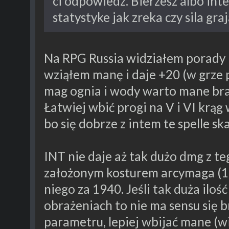
ci odpowiedz. Bierzesz albo int
statystyke jak zreka czy sila gr
Na RPG Russia widziałem porady 
wziąłem manę i daje +20 (w grze p
mag ognia i wody warto mane brać
Łatwiej wbić progi na V i VI krąg 
bo się dobrze z intem te spelle ska
INT nie daje aż tak dużo dmg z te
założonym kosturem arcymaga (160
niego za 1940. Jeśli tak duża iloś
obrażeniach to nie ma sensu się
parametru, lepiej wbijać mane (wi