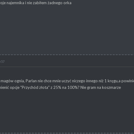
oje najemnika i nie zabiłem żadnego orka
:57
magów ognia, Parlan nie chce mnie uczyć niczego innego niż 1 kręgu,a powini
mienić opcje "Przychód złota" z 25% na 100%? Nie gram na koszmarze