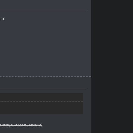
ta.
isz jak to leci w fabule)