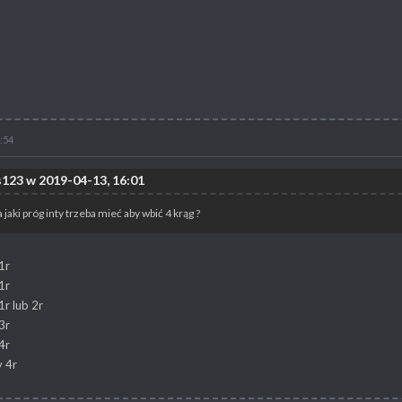
:54
123 w 2019-04-13, 16:01
jaki próg inty trzeba mieć aby wbić 4 krąg ?
1r
1r
r lub 2r
3r
4r
 4r