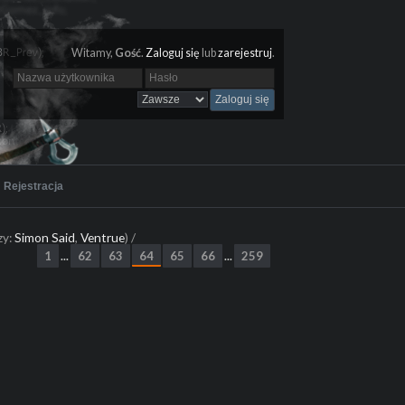
Witamy,
Gość
.
Zaloguj się
lub
zarejestruj
.
Rejestracja
zy:
Simon Said
,
Ventrue
) /
1
62
63
64
65
66
259
...
...