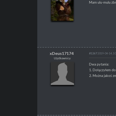
Mam ulu-mulu zbr
POSTY
22
PROFESJA
Gracz
xDeus17174
#1267
2019-04-14, 10
Użytkownicy
xDeus17174
Dwa pytania:
Użytkownicy
1. Dołączyłem do 
2. Można jakoś z
POSTY
164
PROPSY
2
PROFESJA
brak