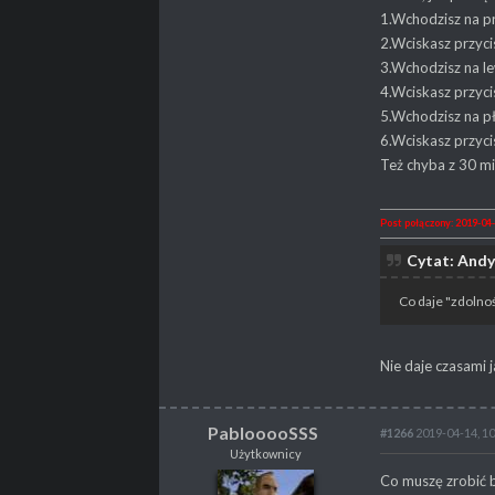
PROPSY
10
1.Wchodzisz na p
PROFESJA
Gracz
2.Wciskasz przyci
3.Wchodzisz na l
4.Wciskasz przyci
5.Wchodzisz na p
6.Wciskasz przyci
Też chyba z 30 mi
Post połączony: 2019-04-
Cytat: Andy
Co daje "zdolnoś
Nie daje czasami j
PablooooSSS
#1266
2019-04-14, 10
Użytkownicy
PablooooSSS
Co muszę zrobić b
Użytkownicy