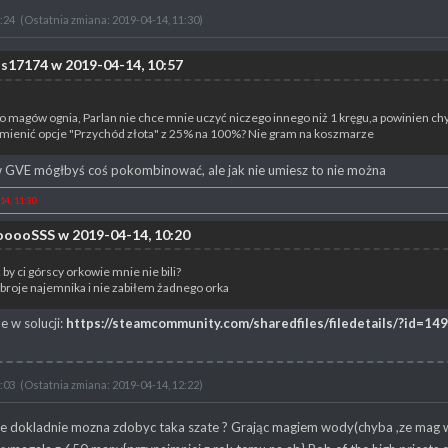
:24
(Ostatnia zmiana: 2019-04-14, 11:30)
s17174 w 2019-04-14, 10:57
o magów ognia, Parlan nie chce mnie uczyć niczego innego niż 1 kręgu,a powinien ch
zmienić opcje "Przychód złota" z 25% na 100%? Nie gram na koszmarze
 w GVE mógłbyś coś pokombinować, ale jak nie umiesz to nie można
14, 11:30
ooooSSS w 2019-04-14, 10:20
by ci górscy orkowie mnie nie bili?
roje najemnika i nie zabiłem żadnego orka
e w solucji:
https://steamcommunity.com/sharedfiles/filedetails/?id=1
:03
(Ostatnia zmiana: 2019-04-14, 12:22)
e dokladnie mozna zdobyc taka szate ? Grając magiem wody(chyba ,ze mag wod