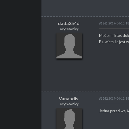
PROFESJA
brak
dada354d
#1261
2019-04-13, 18
Użytkownicy
dada354d
Może mi ktoś dokł
Użytkownicy
Ps. wiem że jest w
POSTY
90
PROPSY
5
PROFESJA
brak
Vanaadis
#1262
2019-04-13, 18
Użytkownicy
Vanaadis
Jedna przed wejś
Użytkownicy