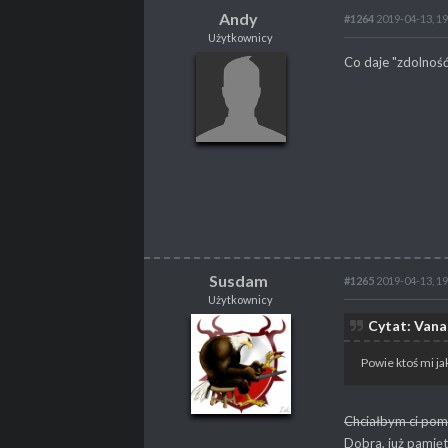
Andy
#1264
2019-04-13, 19
Użytkownicy
Andy
Co daje "zdolność
Użytkownicy
POSTY
47
PROPSY
5
PROFESJA
brak
Susdam
#1265
2019-04-13, 19
Użytkownicy
Susdam
Cytat: Vana
Użytkownicy
Powie ktoś mi ja
Chciałbym ci pomó
POSTY
95
Dobra, już pamię