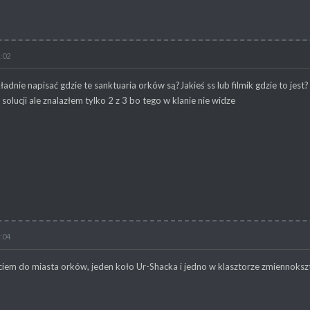
:02
adnie napisać gdzie te sanktuaria orków są?Jakieś ss lub filmik gdzie to jest?
 solucji ale znalazłem tylko 2 z 3 bo tego w klanie nie widze
:04
ciem do miasta orków, jeden koło Ur-Shacka i jedno w klasztorze zmiennoksz