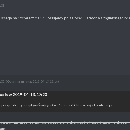
:01
 specjalna :Pożeracz ciał"? Dostajemy po założeniu armor'a z zaginionego bra
:02
(Ostatnia zmiana: 2019-04-13, 19:16)
adis w 2019-04-13, 17:23
k przejść drugą pułapkę w Świątyni Łez Adanosa? Chodzi o tę z kombinacją.
c, ale musisz sprecyzować, bo nie mogę skojarzyć o którą świątynie chodzi (op
tam: