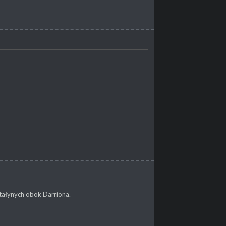
tałynych obok Darriona.