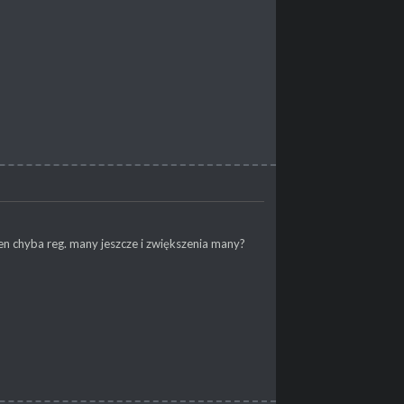
en chyba reg. many jeszcze i zwiększenia many?