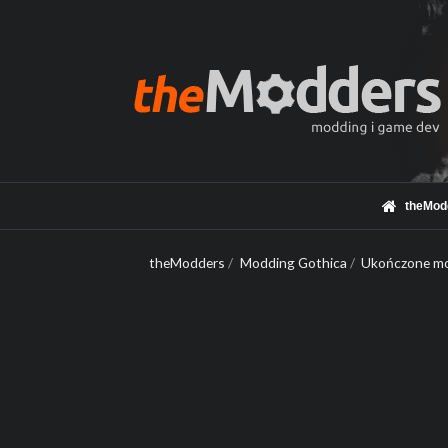
theMod
theModders
/
Modding Gothica
/
Ukończone mo