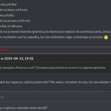
rawą płytkę
sk na lewo od kraty
ewą płytkę
sk na prawo od kraty
łytkę środkową
sk na prawej kolumnie (pierwsza kolumna po wejściu do pomieszczenia, jeszc
n myślałem nad tą zagadką, bo nie widziałem tego ostatniego przycisku
13, 19:03
 w 2019-04-13, 19:01
ć specjalna :Pożeracz ciał"? Dostajemy po założeniu armor'a z zaginionego brata.
akiś hp regen po zabiciu jednostki? Nie wiem, strzelam trochę, bo nie miałem 
:20
y ci górscy orkowie mnie nie bili?