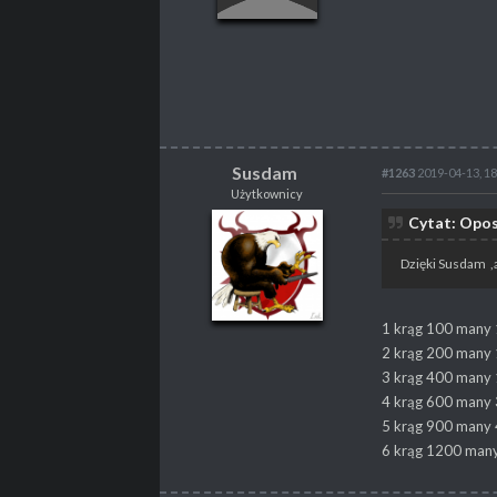
POSTY
137
PROPSY
3
PROFESJA
brak
Susdam
#1263
2019-04-13, 18
Użytkownicy
Susdam
Cytat: Opos
Użytkownicy
Dzięki Susdam ,a 
1 krąg 100 many 
POSTY
95
2 krąg 200 many 
PROPSY
10
3 krąg 400 many 1
PROFESJA
Gracz
4 krąg 600 many 
5 krąg 900 many 
6 krąg 1200 many