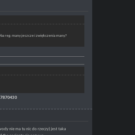
yba reg. many jeszcze i zwiększenia many?
497870430
y nie ma tu nic do rzeczy) jest taka