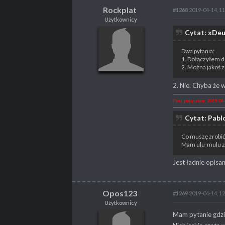
Rockplat
#1268
2019-04-14, 11
Użytkownicy
Rockplat
Cytat: xDeu
Użytkownicy
Dwa pytania:
1. Dołączyłem d
2. Można jakoś 
POSTY
108
2. Nie. Chyba że
PROPSY
5
Post połączony: 2019-04-
PROFESJA
Gracz
Cytat: Pabl
Co muszę zrobić 
Mam ulu-mulu zb
Jest ładnie opisan
Opos123
#1269
2019-04-14, 12
Użytkownicy
Opos123
Mam pytanie gdzi
Użytkownicy