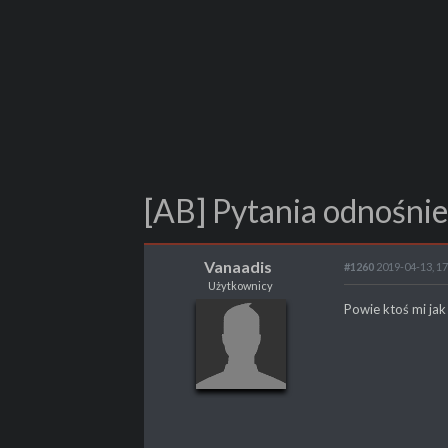
[AB] Pytania odnośnie
Vanaadis
#1260
2019-04-13, 17
Użytkownicy
Vanaadis
Powie ktoś mi jak
Użytkownicy
POSTY
137
PROPSY
3