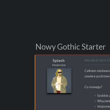
Nowy Gothic Starter
Splash
2016-08-27, 18:13
(O
Moderator
Splash
Całkiem niedawno
Moderator
zawiera podstawo
Co nowego?
Szybkie 
POSTY
4217
Włączeni
PROPSY
3414
Inicjowan
PROFESJA
Nierób