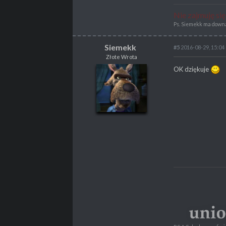
Nie zajmuję si
Ps. Siemekk ma downa 
Siemekk
#5
2016-08-29, 15:04
Złote Wrota
Siemekk
OK dziękuje
Złote Wrota
POSTY
2157
PROPSY
1154
PROFESJA
Programista