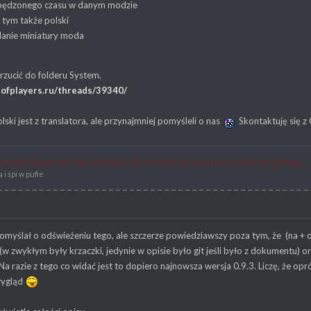
spędzonego czasu w danym modzie
w tym także polski
anie miniatury moda
zucić do folderu System.
dofplayers.ru/threads/39340/
lski jest z translatora, ale przynajmniej pomyśleli o nas
Skontaktuję się z
ę multiplayerami do Gothica. Przestańcie zawracać mi tym głowę...
i śpi w pufie
omyślał o odświeżeniu tego, ale szczerze powiedziawszy poza tym, że (na + oc
(w zwykłym były krzaczki, jedynie w opisie było git jeśli było z dokumentu) o
a razie z tego co widać jest to dopiero najnowsza wersja 0.9.3. Liczę, że op
wygląd