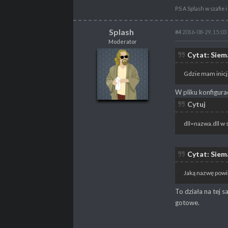
P.S A Splash w szafie 
Splash
#4
2016-08-29, 15:03
Moderator
Splash
Cytat: Siem
Moderator
Gdzie mam inicj
W pliku konfigur
Cytuj
POSTY
4217
PROPSY
3414
dll=nazwa.dll w 
PROFESJA
Nierób
Cytat: Siem
Jaką nazwę powi
To działa na tej s
gotowe.