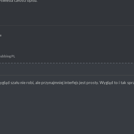
świetla całości opisu.
e
Dubbing PL
gląd szału nie robi, ale przynajmniej interfejs jest prosty. Wygląd to i tak 