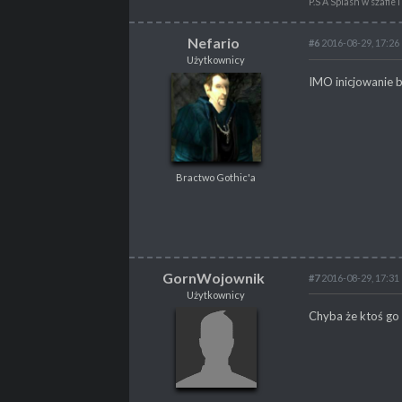
P.S A Splash w szafie 
Nefario
#6
2016-08-29, 17:26
Użytkownicy
Nefario
IMO inicjowanie b
Użytkownicy
Bractwo Gothic'a
Bractwo Gothic'a
POSTY
410
PROPSY
437
PROFESJA
Skrypter
GornWojownik
#7
2016-08-29, 17:31
Użytkownicy
GornWojownik
Chyba że ktoś go
Użytkownicy