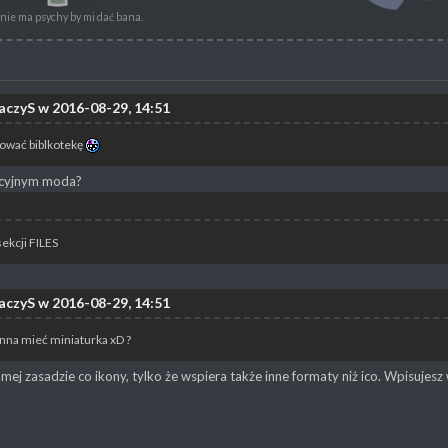
i nie ma psychy by mi dać bana.
aczyS w 2016-08-29, 14:51
ować biblkotekę
acyjnym moda?
sekcji FILES
aczyS w 2016-08-29, 14:51
nna mieć miniaturka xD ?
amej zasadzie co ikony, tylko że wspiera także inne formaty niż ico. Wpisujesz