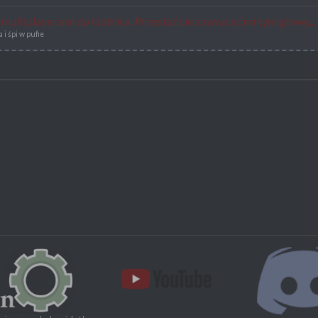
ę multiplayerami do Gothica. Przestańcie zawracać mi tym głowę...
i śpi w pufie