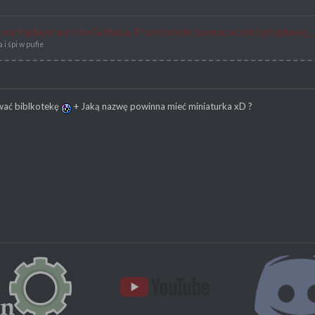
ę multiplayerami do Gothica. Przestańcie zawracać mi tym głowę...
i śpi w pufie
wać biblkotekę
+ Jaką nazwę powinna mieć miniaturka xD ?