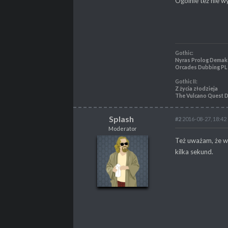
Ogólnie też nie wy
PROPSY
2160
PROFESJA
Skrypter
Gothic:
Nyras Prolog Demak
Orcades Dubbing PL
Gothic II:
Z życia złodzieja
The Vulcano Quest 
Splash
#2
2016-08-27, 18:42
Moderator
Splash
Też uważam, że wy
Moderator
kilka sekund.
POSTY
4217
PROPSY
3414
PROFESJA
Nierób