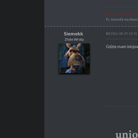
Nie zajmuję si
Ps. Siemekk ma downa 
Siemekk
#3
2016-08-29, 14:51
Złote Wrota
Siemekk
Gdzie mam inicjo
Złote Wrota
POSTY
2157
PROPSY
1154
PROFESJA
Programista