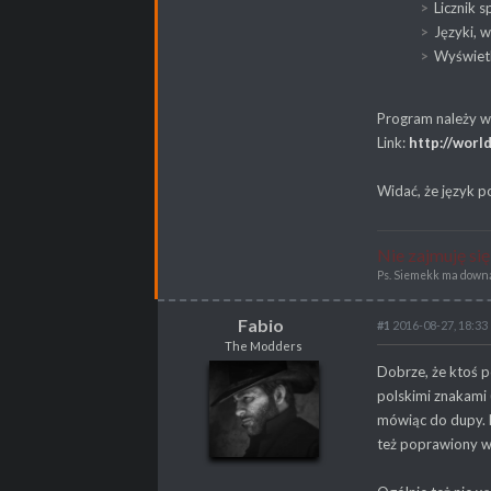
Licznik 
Języki, 
Wyświetl
Program należy wr
Link:
http://worl
Widać, że język po
Nie zajmuję si
Ps. Siemekk ma downa 
Fabio
#1
2016-08-27, 18:33
The Modders
Fabio
Dobrze, że ktoś p
The Modders
polskimi znakami 
mówiąc do dupy. N
też poprawiony 
POSTY
3482