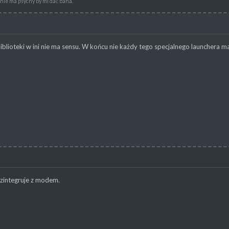
i nie ma psychy by mi dać bana.
iblioteki w ini nie ma sensu. W końcu nie każdy tego specjalnego launchera ma
 zintegruje z modem.