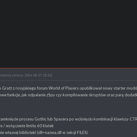
statnia zmiana: 2016-08-27, 18:22)
 Gratt z rosyjskiego forum World of Players opublikował nowy starter modó
we funkcje, jak odpalanie zSpy czy kompilowanie skryptów oraz parę dodatk
zamknięcie procesu Gothic lub Spacera po wciśnięciu kombinacji klawiszy CTR
e / wyłączenie limitu 60 klatek
ie własnej biblioteki (dll=nazwa.dll w sekcji FILES)