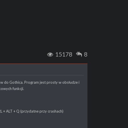
15178
8
w do Gothica. Program jest prosty w obsłudze i
owych funkcji.
L + ALT + Q (przydatne przy crashach)