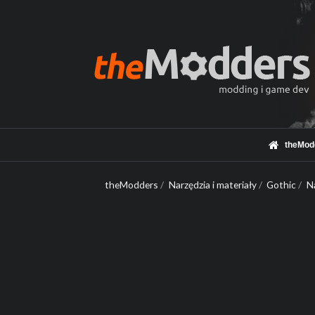
theMod
theModders
/
Narzędzia i materiały
/
Gothic
/
N