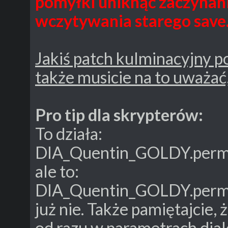
pomyłki uniknąć zaczynani
wczytywania starego save
Jakiś patch kulminacyjny 
także musicie na to uważać, 
Pro tip dla skrypterów:
To działa:
DIA_Quentin_GOLDY.perma
ale to:
DIA_Quentin_GOLDY.perma
już nie. Także pamiętajcie
od razu w parametrach dial