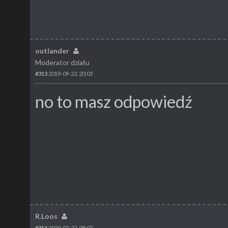
outlander
Moderator działu
#313
2019-09-23, 20:03
no to masz odpowiedź
R.Loos
#314
2020-02-22, 08:07