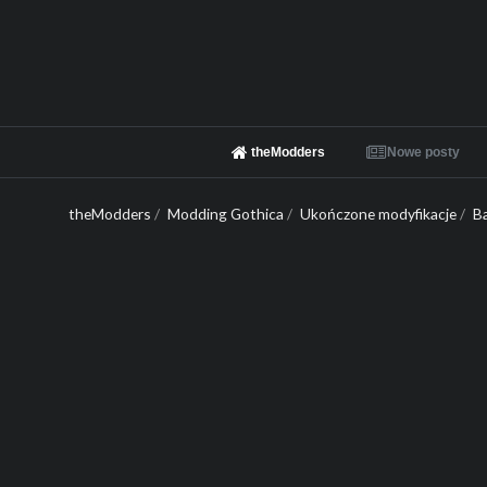
theModders
Nowe posty
theModders
/
Modding Gothica
/
Ukończone modyfikacje
/
B