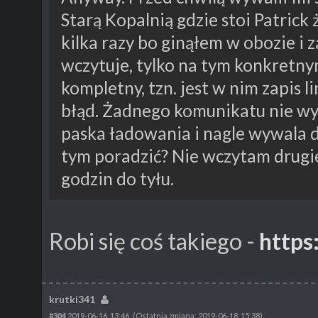
Starą Kopalnią gdzie stoi Patric
kilka razy bo ginąłem w obozie i 
wczytuje, tylko na tym konkretny
kompletny, tzn. jest w nim zapis li
błąd. Żadnego komunikatu nie wyś
paska ładowania i nagle wywala do 
tym poradzić? Nie wczytam drugi
godzin do tyłu.
Robi się coś takiego -
https
krutki341
#304
2019-06-16, 13:46
(Ostatnia zmiana: 2019-06-18, 15:38)