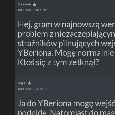
Kassian
#317
2020-07-18, 11:12
Hej, gram w najnowszą wer
problem z niezaczepiającym
strażników pilnujących we
YBeriona. Mogę normalnie p
Ktoś się z tym zetknął?
K@T
#318
2020-07-20, 09:27
Ja do YBeriona mogę wejść i
podejdę. Natomiast do mag