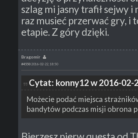
szlag mi jasny trafił sejwy 
raz musieć przerwać gry, i
etapie. Z góry dzięki.
Bragomir
#4550
2016-02-22, 18:50
Cytat: konny12 w 2016-02-2
Możecie podać miejsca strażnikó
bandytów podczas misji obrona 
Bierzesz pierw questa od Th