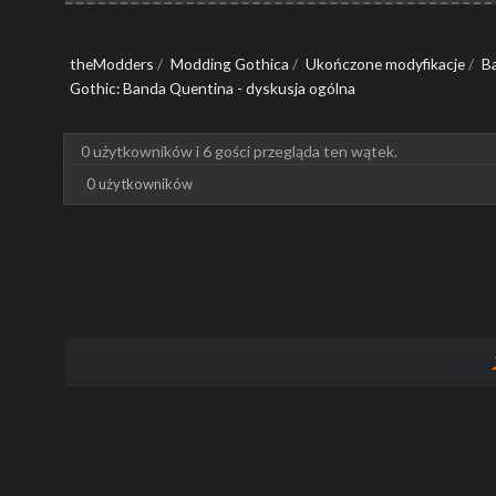
theModders
/
Modding Gothica
/
Ukończone modyfikacje
/
B
Gothic: Banda Quentina - dyskusja ogólna
0 użytkowników i 6 gości przegląda ten wątek.
0 użytkowników