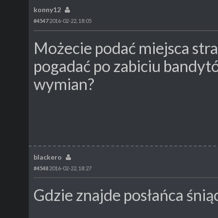
konny12
#4547
2016-02-22, 18:05
Możecie podać miejsca st
pogadać po zabiciu bandytó
wymian?
blackero
#4548
2016-02-22, 18:27
Gdzie znajde posłańca śnią