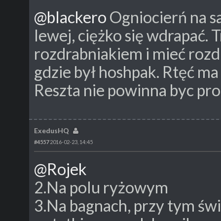
@blackero
Ogniocierń na s
lewej, ciężko się wdrapać. 
rozdrabniakiem i mieć rozdr
gdzie był hoshpak. Rtęć ma
Reszta nie powinna byc pr
ExedusHQ
#4557
2016-02-23, 14:45
@Rojek
2.Na polu ryżowym
3.Na bagnach, przy tym świ