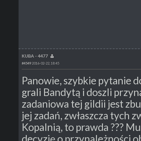
KUBA - 4477
#4549
2016-02-22, 18:45
Panowie, szybkie pytanie d
grali Bandytą i doszli przy
zadaniowa tej gildii jest 
jej zadań, zwłaszcza tych 
Kopalnią, to prawda ??? M
decyzję o przynależności ob