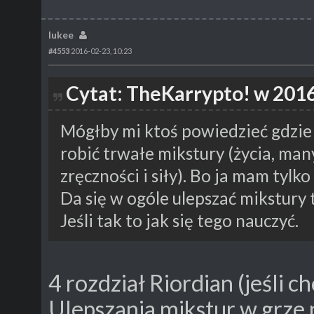
lukee
#4553
2016-02-23, 10:23
Cytat: TheKarrypto! w 2016
Mógłby mi ktoś powiedzieć gdzie z
robić trwałe mikstury (życia, man
zręczności i siły). Bo ja mam tylk
Da się w ogóle ulepszać mikstury 
Jeśli tak to jak się tego nauczyć.
4 rozdział Riordian (jeśli c
Ulepszania mikstur w grze 