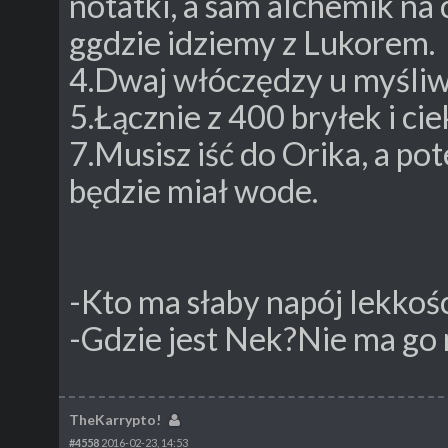
notatki, a sam alchemik na
ggdzie idziemy z Lukorem.
4.Dwaj włóczędzy u myśliw
5.Łącznie z 400 bryłek i ci
7.Musisz iść do Orika, a po
będzie miał wode.
-Kto ma słaby napój lekkoś
-Gdzie jest Nek?Nie ma go 
TheKarrypto!
#4558
2016-02-23, 14:53