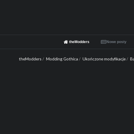
theModders
Nowe posty
theModders
/
Modding Gothica
/
Ukończone modyfikacje
/
B