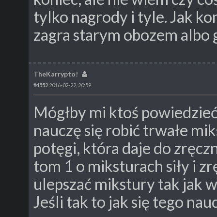
tylko nagrody i tyle. Jak k
zagra starym obozem albo 
TheKarrypto!
#4552
2016-02-22, 20:59
Mógłby mi ktoś powiedzieć 
nauczę się robić trwałe mik
potęgi, która daje do zręczn
tom 1 o miksturach siły i z
ulepszać mikstury tak jak w
Jeśli tak to jak się tego nau