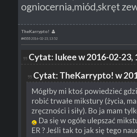
ogniocernia,miód,skręt zew 
TheKarrypto!
#4555
2016-02-23, 13:52
Cytat: lukee w 2016-02-23, 
Cytat: TheKarrypto! w 201
Mógłby mi ktoś powiedzieć gdzie
robić trwałe mikstury (życia, ma
zręczności i siły). Bo ja mam tyl
Da się w ogóle ulepszać mikstu
ER ? Jeśli tak to jak się tego nau