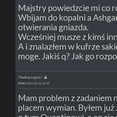
Majstry powiedzcie mi co ro
Wbijam do kopalni a Ashga
otwierania gniazda.
Wcześniej musze z kimś in
A i znalazłem w kufrze saki
moge. Jakiś q? Jak go rozp
TheKarrypto!
#4543
2016-02-22, 14:03
Mam problem z zadaniem na
placem wymian. Byłem już 