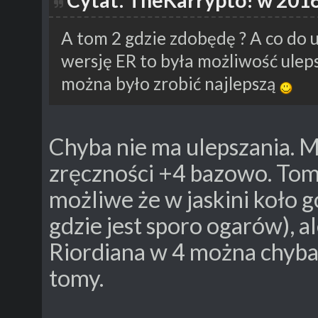
Cytat: TheKarrypto! w 2016
A tom 2 gdzie zdobędę ? A co do 
wersję ER to była możliwość uleps
można było zrobić najlepszą
Chyba nie ma ulepszania. Mi
zręczności +4 bazowo. Tom
możliwe że w jaskini koło gó
gdzie jest sporo ogarów), a
Riordiana w 4 można chyba 
tomy.