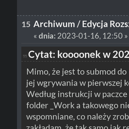
Archiwum
/
Edycja Rozs
15
«
dnia:
2023-01-16, 12:50 »
Cytat: koooonek w 202
Mimo, że jest to submod do
jej wgrywania w pierwszej kol
Według instrukcji w paczce
folder _Work a takowego nie
wspomniane, co należy zrob
zakładam, że tak samo jak r