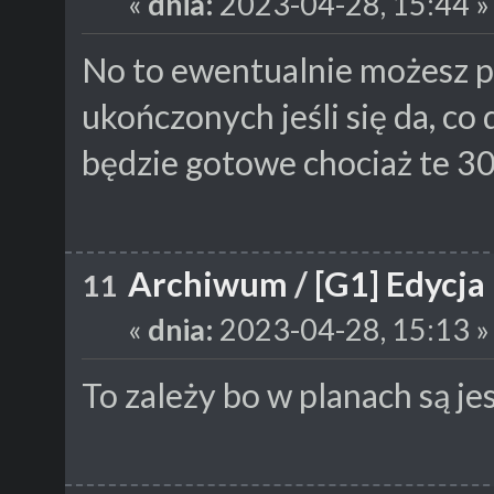
«
dnia:
2023-04-28, 15:44 »
No to ewentualnie możesz p
ukończonych jeśli się da, co
będzie gotowe chociaż te 3
Archiwum
/
[G1] Edycja
11
«
dnia:
2023-04-28, 15:13 »
To zależy bo w planach są je