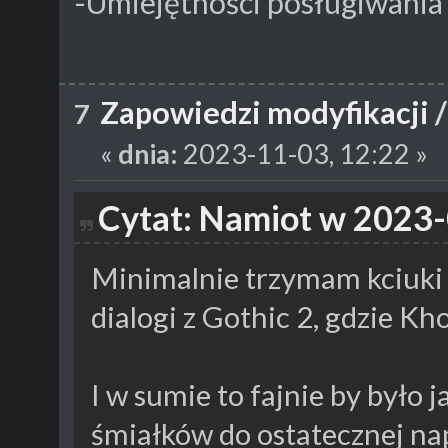
-Umiejętności posługiwania 
Zapowiedzi modyfikacji
7
«
dnia:
2023-11-03, 12:22 »
Cytat: Namiot w 2023-
Minimalnie trzymam kciuki 
dialogi z Gothic 2, gdzie Kh
I w sumie to fajnie by było 
śmiałków do ostatecznej 