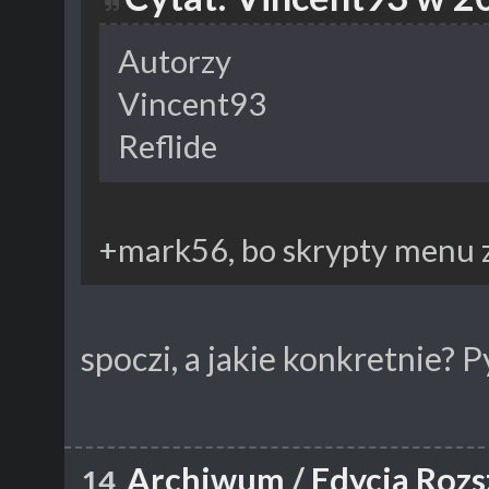
Autorzy
Vincent93
Reflide
+mark56, bo skrypty menu 
spoczi, a jakie konkretnie? 
Archiwum
/
Edycja Rozs
14