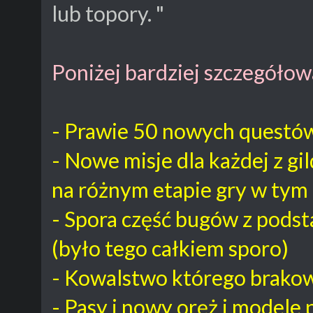
lub topory. "
Poniżej bardziej szczegółowa
- Prawie 50 nowych questó
- Nowe misje dla każdej z gil
na różnym etapie gry w tym
- Spora część bugów z pods
(było tego całkiem sporo)
- Kowalstwo którego brako
- Pasy i nowy oręż i modele 