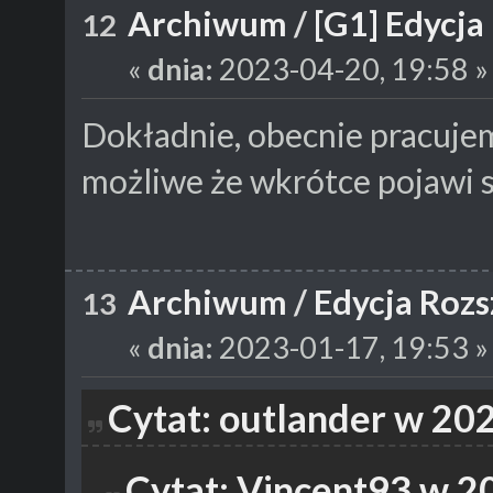
Archiwum
/
[G1] Edycja
12
«
dnia:
2023-04-20, 19:58 »
Dokładnie, obecnie pracuje
możliwe że wkrótce pojawi s
Archiwum
/
Edycja Rozs
13
«
dnia:
2023-01-17, 19:53 »
Cytat: outlander w 20
Cytat: Vincent93 w 2