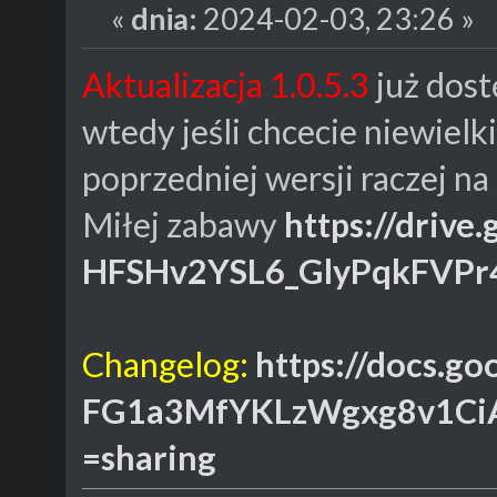
«
dnia:
2024-02-03, 23:26 »
Aktualizacja 1.0.5.3
już dost
wtedy jeśli chcecie niewielk
poprzedniej wersji raczej na
Miłej zabawy
https://drive
HFSHv2YSL6_GlyPqkFVPr
Changelog:
https://docs.g
FG1a3MfYKLzWgxg8v1CiA
=sharing