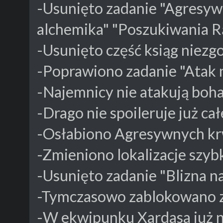
-Usunięto zadanie "Agresyw
alchemika" "Poszukiwania Rą
-Usunięto część ksiąg niezg
-Poprawiono zadanie "Atak 
-Najemnicy nie atakują boha
-Drago nie spoileruje już cał
-Osłabiono Agresywnych kr
-Zmieniono lokalizacje szyb
-Usunięto zadanie "Blizna na
-Tymczasowo zablokowano za
-W ekwipunku Xardasa już ni