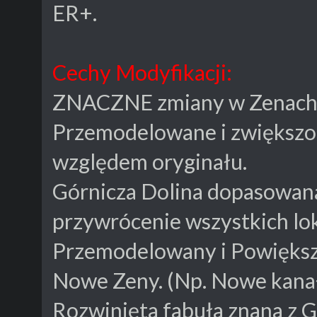
ER+.
Cechy Modyfikacji:
ZNACZNE zmiany w Zenach
Przemodelowane i zwiększo
względem oryginału.
Górnicza Dolina dopasowana 
przywrócenie wszystkich lo
Przemodelowany i Powiększ
Nowe Zeny. (Np. Nowe kana
Rozwinięta fabuła znana z G