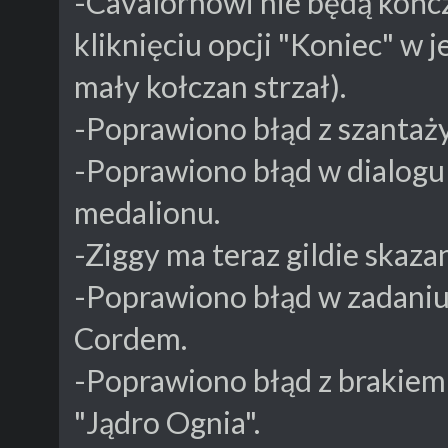
-Cavalornowi nie będą kończ
kliknięciu opcji "Koniec" w 
mały kołczan strzał).
-Poprawiono błąd z szantaż
-Poprawiono błąd w dialogu
medalionu.
-Ziggy ma teraz gildie skazan
-Poprawiono błąd w zadaniu
Cordem.
-Poprawiono błąd z brakiem
"Jądro Ognia".