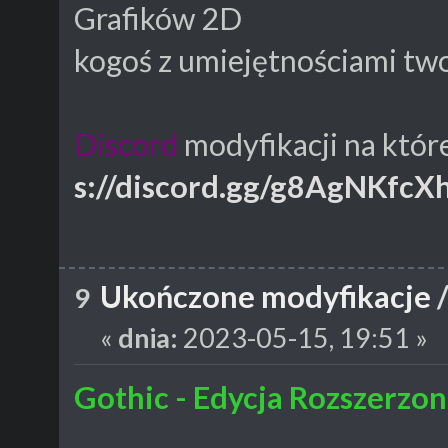
Grafików 2D
kogoś z umiejętnościami two
Discord
modyfikacji na któr
s://discord.gg/g8AgNKfcX
Ukończone modyfikacje
9
«
dnia:
2023-05-15, 19:51 »
Gothic - Edycja Rozszerzon