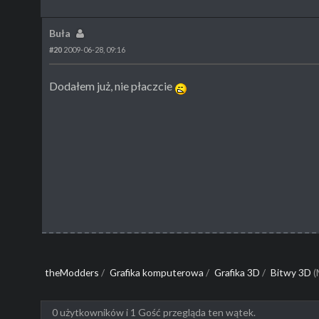
Buła
#20
2009-06-28, 09:16
Dodałem już, nie płaczcie
theModders
/
Grafika komputerowa
/
Grafika 3D
/
Bitwy 3D
(
0 użytkowników i 1 Gość przegląda ten wątek.