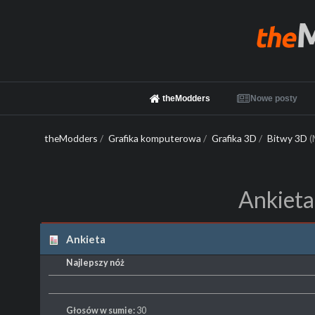
theModders
Nowe posty
theModders
/
Grafika komputerowa
/
Grafika 3D
/
Bitwy 3D
(
Ankieta
Ankieta
Najlepszy nóż
Głosów w sumie:
30