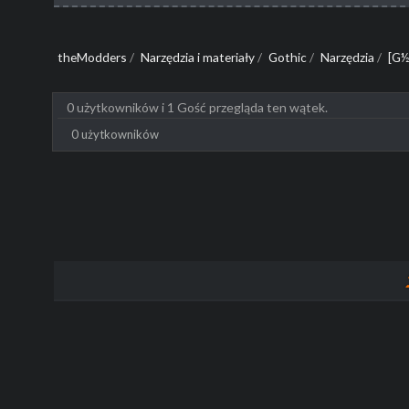
theModders
/
Narzędzia i materiały
/
Gothic
/
Narzędzia
/
[G½
0 użytkowników i 1 Gość przegląda ten wątek.
0 użytkowników