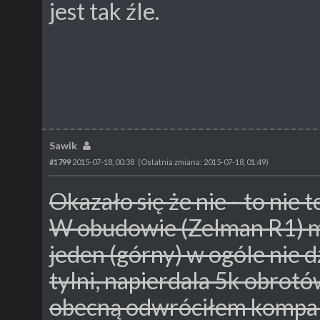
jest tak źle.
Sawik
#1799
2015-07-18, 00:38
(Ostatnia zmiana: 2015-07-18, 01:49)
Okazało się że nie - to nie t
W obudowie (Zelman R1) m
jeden (górny) w ogóle nie dz
tylni, napierdala 5k obrotó
obecną odwróciłem kompa t