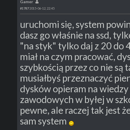
Gamer
#1787
2015-06-12, 22:45
uruchomi się, system powini
dasz go właśnie na ssd, tyl
"na styk" tylko daj z 20 d
miał na czym pracować, dys
szybkością przez co nie są t
musiałbyś przeznaczyć pie
dysków opieram na wiedzy 
zawodowych w byłej w szkol
pewne, ale raczej tak jest 
sam system