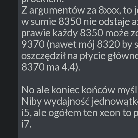
Z argumentów za 8xxx, to j
w sumie 8350 nie odstaje a
prawie każdy 8350 może z
9370 (nawet mój 8320 by s
oszczędził na płycie główn
8370 ma 4.4).
No ale koniec końców myślę
Niby wydajność jednowątko
i5, ale ogółem ten xeon to 
i7.