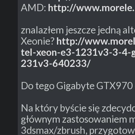
AMD:
http://www.morele.
znalazłem jeszcze jedną al
Xeonie?
http://www.morel
tel-xeon-e3-1231v3-3-4
231v3-640233/
Do tego Gigabyte GTX970
Na który byście się zdecydo
głównym zastosowaniem m
3dsmax/zbrush, przygotowa