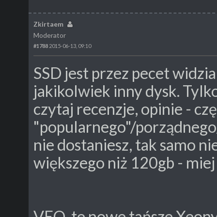
Zkirtaem
Moderator
#1788
2015-06-13, 09:10
SSD jest przez pecet widzi
jakikolwiek inny dysk. Tyl
czytaj recenzje, opinie - c
"popularnego"/porządnego
nie dostaniesz, tak samo ni
większego niż 120gb - miej
VEQ, te nowe tańsze Xeony 