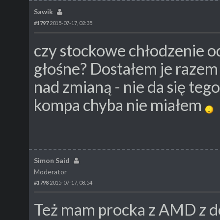
Sawik
#1797
2015-07-17, 02:35
czy stockowe chłodzenie 
głośne? Dostałem je razem 
nad zmianą - nie da się teg
kompa chyba nie miałem
Simon Said
Moderator
#1798
2015-07-17, 08:54
Też mam procka z AMD z d