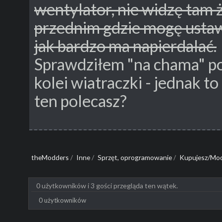
wentylator, nie widzę tam 
przednim gdzie mogę ustaw
jak bardzo ma napierdalać.
Sprawdziłem "na chama" po
kolei wiatraczki - jednak t
ten polecasz?
theModders
/
Inne
/
Sprzęt, oprogramowanie
/
Kupujesz/Mod
0 użytkowników i 3 gości przegląda ten wątek.
0 użytkowników