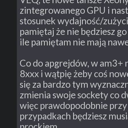
zintegrowanego GPU i nast
stosunek wydajność/zużyci
pamiętaj że nie będziesz go
ile pamiętam nie mają na
Co do apgrejdów, w am3+ ni
8xxx i wątpię żeby coś nowe
się za bardzo tym wyznaczn
zmienia swoje sockety co d
więc prawdopodobnie przy
przypadkach będziesz musia
prockiem.