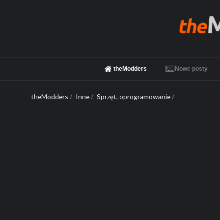
theModders
Nowe posty
theModders
/
Inne
/
Sprzęt, oprogramowanie
/