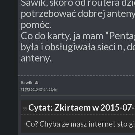
Sawik, skoro od routera dzi
potrzebować dobrej anteny
pomóc.
Co do karty, ja mam "Penta
była i obsługiwała sieci n
anteny.
Sawik
#1795
2015-07-14, 22:46
Cytat: Zkirtaem w 2015-07-
Co? Chyba ze masz internet sto g