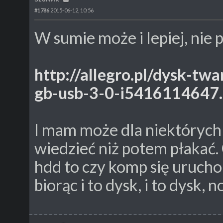
#1786
2015-06-12, 10:56
W sumie może i lepiej, nie 
http://allegro.pl/dysk-tw
gb-usb-3-0-i5416114647
I mam może dla niektórych 
wiedzieć niż potem płakać. 
hdd to czy komp się urucho
biorąc i to dysk, i to dysk, 