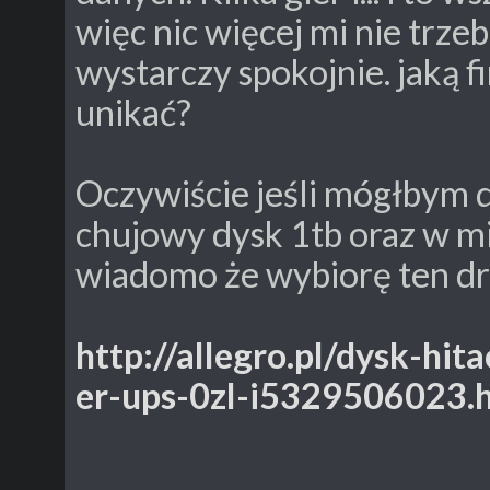
więc nic więcej mi nie trze
wystarczy spokojnie. jaką fi
unikać?
Oczywiście jeśli mógłbym d
chujowy dysk 1tb oraz w mi
wiadomo że wybiorę ten dr
http://allegro.pl/dysk-hit
er-ups-0zl-i5329506023.