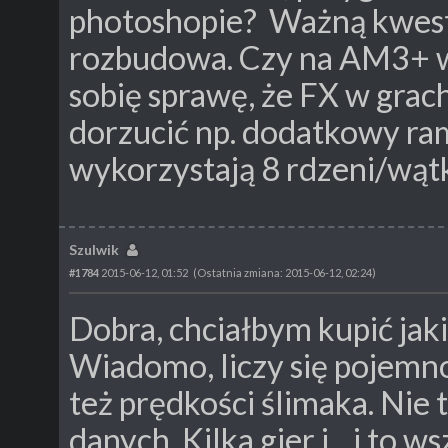
photoshopie? Ważną kwesti
rozbudowa. Czy na AM3+ w
sobię sprawę, że FX w grach
dorzucić np. dodatkowy ram
wykorzystają 8 rdzeni/wąt
Szulwik
#1784
2015-06-12, 01:52
(Ostatnia zmiana: 2015-06-12, 02:24)
Dobra, chciałbym kupić jaki
Wiadomo, liczy się pojemno
też prędkości ślimaka. Nie
danych. Kilka gier i... i to