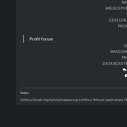
N
MIEJSCE P
CZAS LOK
PROF
Profil forum
G
WIADOM
PR
DATA REJEST
Podpis:
Kolekcja klasyki. Najchętniej kupowane gry w Polsce. Polecam i pozdrawiam, P