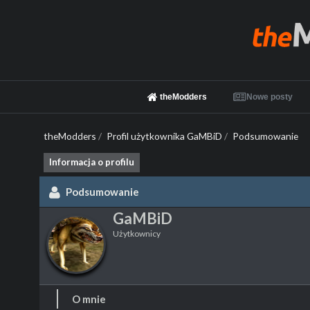
theModders
Nowe posty
theModders
/
Profil użytkownika GaMBiD
/
Podsumowanie
Informacja o profilu
Podsumowanie
GaMBiD
Użytkownicy
O mnie