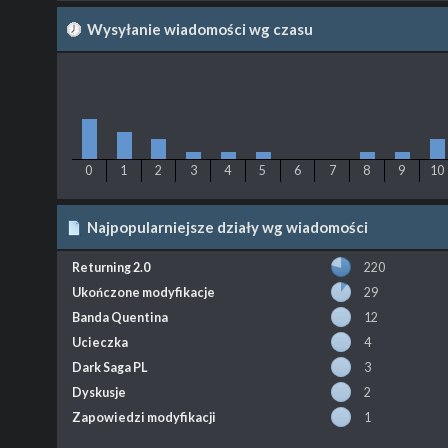
Wysyłanie wiadomości wg czasu
0
1
2
3
4
5
6
7
8
9
10
Najpopularniejsze działy wg wiadomości
Returning 2.0
220
Ukończone modyfikacje
29
Banda Quentina
12
Ucieczka
4
Dark Saga PL
3
Dyskusje
2
Zapowiedzi modyfikacji
1