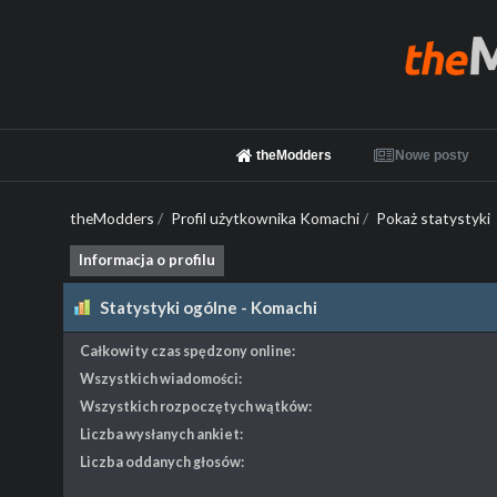
theModders
Nowe posty
theModders
/
Profil użytkownika Komachi
/
Pokaż statystyki
Informacja o profilu
Statystyki ogólne - Komachi
Całkowity czas spędzony online:
Wszystkich wiadomości:
Wszystkich rozpoczętych wątków:
Liczba wysłanych ankiet:
Liczba oddanych głosów: