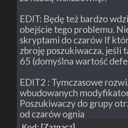
EDIT: Będę też bardzo wdz
obejście tego problemu. Ni
skryptami do czarów If któ
zbroję poszukiwacza, jeśli 
65 (domyślna wartość defe
EDIT2 : Tymczasowe rozwiąz
wbudowanych modyfikator
Poszukiwaczy do grupy ot
od czarów ognia
Kod:
[Zaznacz]