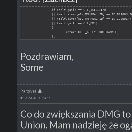
if (self.guild == GIL_ICEGOLEM)
|| (self.aivar[AIV_MM_REAL_ID] == ID_DRAGON_I
|| (self.aivar[AIV_MM_REAL_ID] == ID_ICEWOLF)
|| (self.guild == GIL_DMT)
{
return COLL_APPLYDOUBLEDAMAGE;
};
Pozdrawiam,
Some
Parzival
#1
2020-07-20, 23:37
Co do zwiększania DMG to 
Union. Mam nadzieję że oga