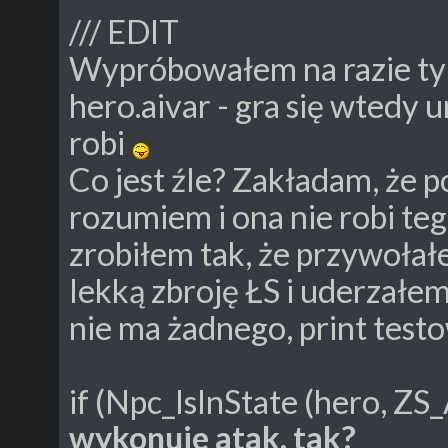
/// EDIT
Wypróbowałem na razie tyle
hero.aivar - gra się wtedy u
robi
Co jest źle? Zakładam, że p
rozumiem i ona nie robi teg
zrobiłem tak, że przywołał
lekką zbroję ŁS i uderzałe
nie ma żadnego, print testow
if (Npc_IsInState (hero, ZS_
wykonuje atak, tak?