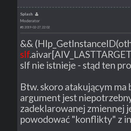
Splash
Moderator
#1
2019-02-27, 22:02
&& (Hlp_GetInstanceID(oth
slf
.aivar[AIV_LASTTARGET
slf nie istnieje - stąd ten p
Btw. skoro atakującym ma b
argument jest niepotrzebny.
zadeklarowanej zmiennej je
powodować "konflikty" z in