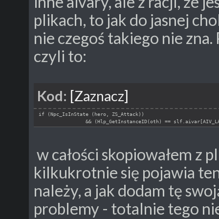
inne aivary, ale z racji, że 
plikach, to jak do jasnej c
nie czegoś takiego nie zna. 
czyli to:
Kod:
[Zaznacz]
if (Npc_IsInState (hero, ZS_Attack))
&& (Hlp_GetInstanceID(oth) == slf.aivar[AIV_L
w całości skopiowałem z pl
kilkukrotnie się pojawia ten
należy, a jak dodam tę swoj
problemy - totalnie tego 