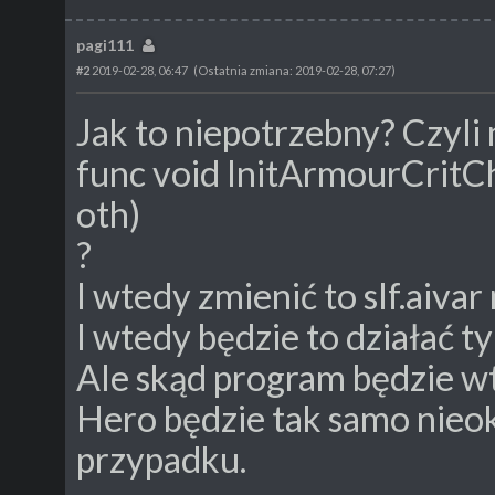
pagi111
#2
2019-02-28, 06:47
(Ostatnia zmiana: 2019-02-28, 07:27)
Jak to niepotrzebny? Czyli 
func void InitArmourCrit
oth)
?
I wtedy zmienić to slf.aivar 
I wtedy będzie to działać t
Ale skąd program będzie wt
Hero będzie tak samo nieok
przypadku.