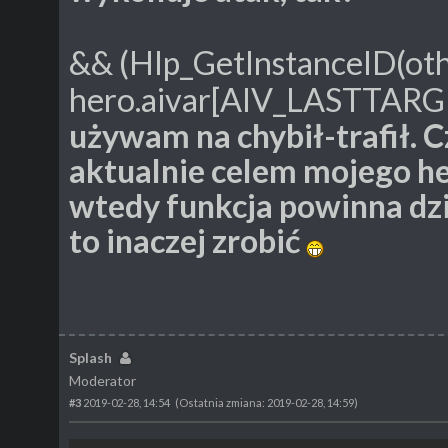
&& (Hlp_GetInstanceID(oth
hero.aivar[AIV_LASTTARG
używam na chybił-trafił. Cz
aktualnie celem mojego he
wtedy funkcja powinna dzia
to inaczej zrobić
Splash
Moderator
#3
2019-02-28, 14:54
(Ostatnia zmiana: 2019-02-28, 14:59)