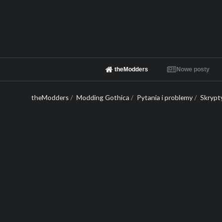
theModders
Nowe posty
theModders
/
Modding Gothica
/
Pytania i problemy
/
Skrypt