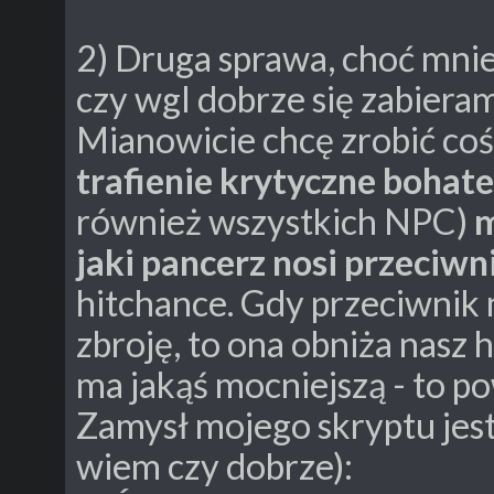
2) Druga sprawa, choć mniej
czy wgl dobrze się zabieram 
Mianowicie chcę zrobić coś
trafienie krytyczne bohat
również wszystkich NPC)
m
jaki pancerz nosi przeciwn
hitchance. Gdy przeciwnik 
zbroję, to ona obniża nasz 
ma jakąś mocniejszą - to p
Zamysł mojego skryptu jest 
wiem czy dobrze):