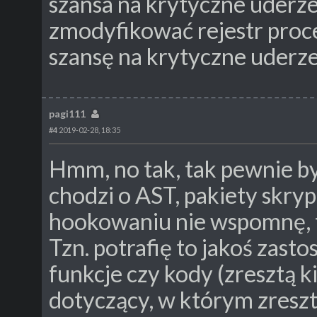
szansa na krytyczne uderze
zmodyfikować rejestr proc
szansę na krytyczne uderze
pagi111
#4
2019-02-28, 18:35
Hmm, no tak, tak pewnie było
chodzi o AST, pakiety skrypt
hookowaniu nie wspomnę, to
Tzn. potrafię to jakoś zasto
funkcje czy kody (zresztą 
dotyczący, w którym zresztą