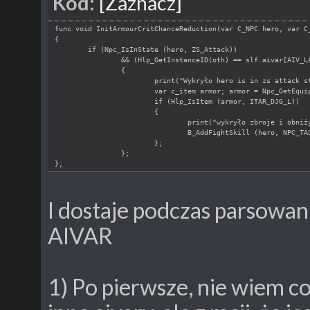
Kod:
[Zaznacz]
func void InitArmourCritChanceReduction(var C_NPC hero, var C
{
if (Npc_IsInState (hero, ZS_Attack))
&& (Hlp_GetInstanceID(oth) == slf.aivar[AIV_L
{
print("Wykryło hero is in zs attack s
var c_item armor; armor = Npc_GetEqui
if (Hlp_IsItem (armor, ITAR_DJG_L)) 
{
print("wykryło zbroje i obniż
B_AddFightSkill (hero, NPC_TA
};
};
};
I dostaje podczas parsowan
AIVAR
1) Po pierwsze, nie wiem co t