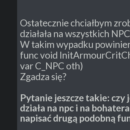
Ostatecznie chciałbym zrobi
działała na wszystkich NP
W takim wypadku powiniene
func void InitArmourCritC
var C_NPC oth)
Zgadza się?
Pytanie jeszcze takie: czy j
działa na npc i na bohatera,
napisać drugą podobną fun