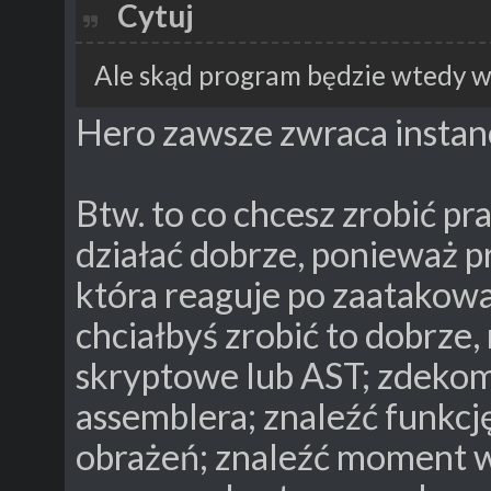
Cytuj
Ale skąd program będzie wtedy wi
Hero zawsze zwraca instancj
Btw. to co chcesz zrobić p
działać dobrze, ponieważ 
która reaguje po zaatakowani
chciałbyś zrobić to dobrze,
skryptowe lub AST; zdekom
assemblera; znaleźć funkcj
obrażeń; znaleźć moment w