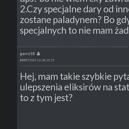
2.Czy specjalne dary od in
zostane paladynem? Bo gd
specjalnych to nie mam żad
garry18
#2957
2019-12-28, 21:25
Hej, mam takie szybkie pyt
ulepszenia eliksirów na stat
to z tym jest?