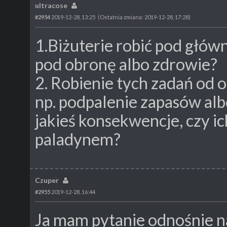
ultracose
#2954
2019-12-28, 13:25
(Ostatnia zmiana: 2019-12-28, 17:28)
1.Biżuterie robić pod główn
pod obronę albo zdrowie?
2. Robienie tych zadań od
np. podpalenie zapasów alb
jakieś konsekwencje, czy i
paladynem?
Czuper
#2955
2019-12-28, 16:44
Ja mam pytanie odnośnie na