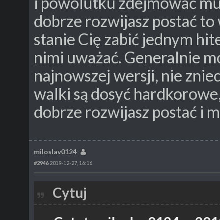
i powolutku zdejmować mu h
dobrze rozwijasz postać to
stanie Cię zabić jednym hite
nimi uważać. Generalnie m
najnowszej wersji, nie zniec
walki są dosyć hardkorowe, 
dobrze rozwijasz postać i m
miloslav0124
#2946
2019-12-27, 16:16
Cytuj