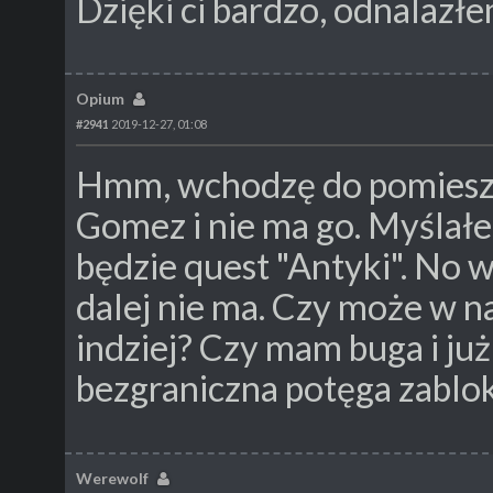
Dzięki ci bardzo, odnalazł
Opium
#2941
2019-12-27, 01:08
Hmm, wchodzę do pomieszc
Gomez i nie ma go. Myślałe
będzie quest "Antyki". No
dalej nie ma. Czy może w na
indziej? Czy mam buga i już 
bezgraniczna potęga zabl
Werewolf