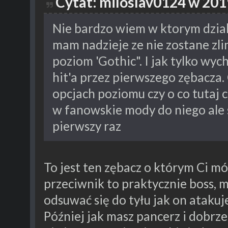
Cytat: miloslav0124 w 201
Nie bardzo wiem w ktorym dziale
mam nadzieje ze nie zostane zl
poziom 'Gothic". I jak tylko wyc
hit'a przez pierwszego zębacza. 
opcjach poziomu czy o co tutaj 
w fanowskie mody do niego ale 
pierwszy raz
To jest ten zębacz o którym Ci mó
przeciwnik to praktycznie boss, m
odsuwać się do tyłu jak on ataku
Później jak masz pancerz i dobrz