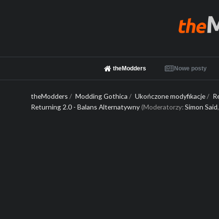
theModders
Nowe posty
theModders
/
Modding Gothica
/
Ukończone modyfikacje
/
R
Returning 2.0 - Balans Alternatywny
(Moderatorzy:
Simon Said