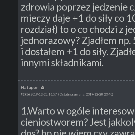
zdrowia poprzez jedzenie c
mieczy daje +1 do siły co 
rozdział) to o co chodzi z 
jednorazowy? Zjadłem np.
i dostałem +1 do siły. Zjadł
innymi składnikami.
Hatapon
#2956
2019-12-28, 16:57
(Ostatnia zmiana: 2019-12-28, 20:40)
1.Warto w ogóle interesow
cieniostworem? Jest jakkol
dps? bo nie wiem cxy zawra