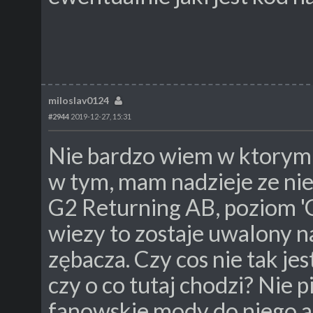
miloslav0124
#2944
2019-12-27, 15:31
Nie bardzo wiem w ktorym d
w tym, mam nadzieje ze nie
G2 Returning AB, poziom 'Go
wiezy to zostaje uwalony n
zębacza. Czy cos nie tak j
czy o co tutaj chodzi? Nie 
fanowskie mody do niego al