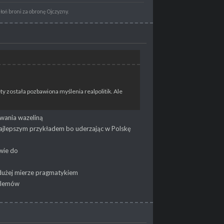
dłoń broni za obronę Ojczyzny.
y została pozbawiona myślenia realpolitik. Ale
wania wazeliną
 najlepszym przykładem bo uderzając w Polskę
wie do
 dużej mierze pragmatykiem
oblemów