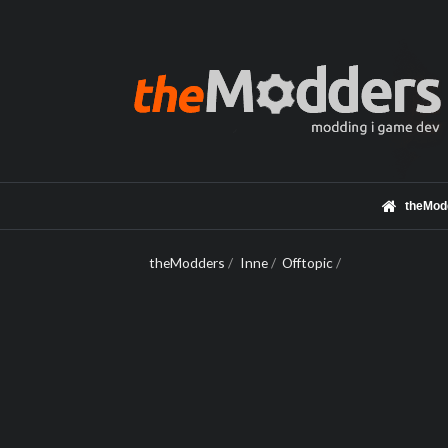
theMod
theModders
/
Inne
/
Offtopic
/