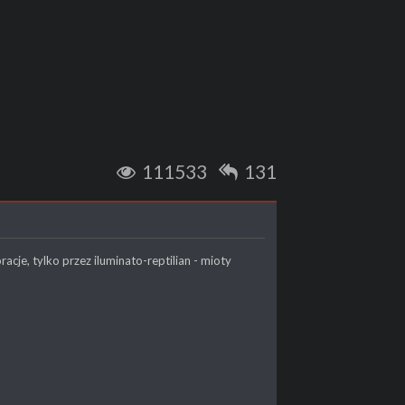
111533
131
je, tylko przez iluminato-reptilian - mioty