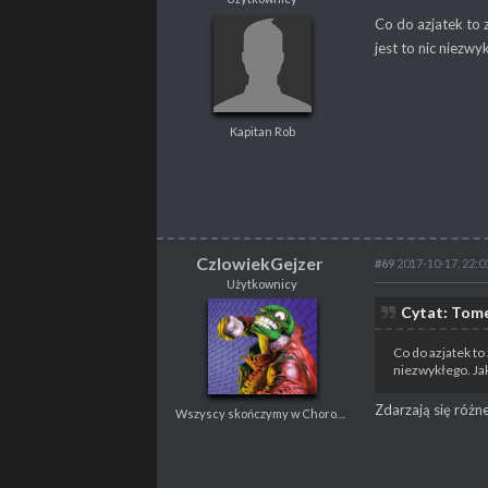
Tomek
Co do azjatek to 
Użytkownicy
jest to nic niezw
Kapitan Rob
Kapitan Rob
POSTY
2181
PROPSY
2189
PROFESJA
Nierób
CzlowiekGejzer
#69
2017-10-17, 22:0
Użytkownicy
CzlowiekGejzer
Cytat: Tome
Użytkownicy
Wszyscy skończymy w Choroszczy
Co do azjatek to
niezwykłego. Ja
Zdarzają się różn
Wszyscy skończymy w Choroszczy
POSTY
279
PROPSY
125
PROFESJA
Nierób