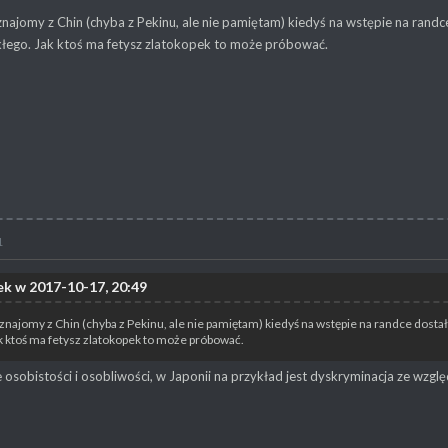
znajomy z Chin (chyba z Pekinu, ale nie pamiętam) kiedyś na wstępie na randc
ykłego. Jak ktoś ma fetysz zlatokopek to może próbować.
1
k w 2017-10-17, 20:49
 znajomy z Chin (chyba z Pekinu, ale nie pamiętam) kiedyś na wstępie na randce dostał 
k ktoś ma fetysz zlatokopek to może próbować.
e osobistości i osobliwości, w Japonii na przykład jest dyskryminacja ze wzg