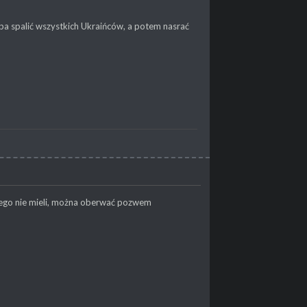
zeba spalić wszystkich Ukraińców, a potem nasrać
tego nie mieli, można oberwać pozwem