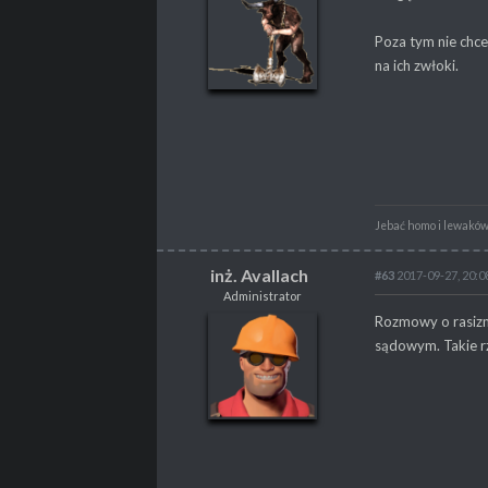
Labirynt
Poza tym nie chce
na ich zwłoki.
POSTY
428
PROPSY
646
PROFESJA
brak
Jebać homo i lewaków,
inż. Avallach
#63
2017-09-27, 20:0
Administrator
inż. Avallach
Rozmowy o rasizm
Administrator
sądowym. Takie rz
POSTY
7661
PROPSY
5239