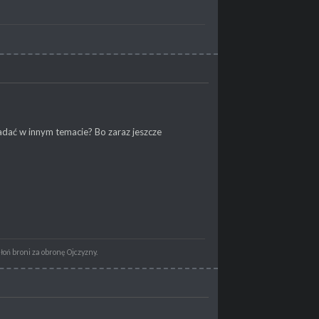
adać w innym temacie? Bo zaraz jeszcze
dłoń broni za obronę Ojczyzny.