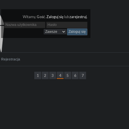
Witamy,
Gość
.
Zaloguj się
lub
zarejestruj
.
Rejestracja
1
2
3
4
5
6
7