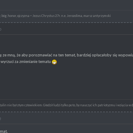
 bóg, honor, ojczyzna ~ Jezus Chrystus 27r. n.e. Jerozolima, marsz antyrzymski
0
ę ze mną, że aby porozmawiać na ten temat, bardziej opłacałoby się wypowi
 wyrzuci za zmienianie tematu
alin nie był złym człowiekiem. Głodził ludzi tylko po to, by nauczyć ich patriotyzmu i wzięcia w 
2
emat.