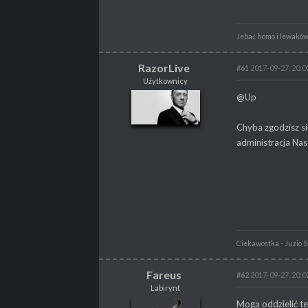
Jebać homo i lewaków,
RazorLive
#61
2017-09-27, 20:0
Użytkownicy
RazorLive
@Up
Użytkownicy
Chyba zgodzisz si
administracja Nas
POSTY
65
PROPSY
56
PROFESJA
brak
Ciekawostka - Juzio St
Fareus
#62
2017-09-27, 20:0
Labirynt
Fareus
Mogą oddzielić t