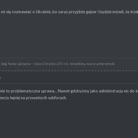
 mi się rozmawiać o Ukrainie, bo zaraz przyjdzie gejzer i będzie mówił, że tr
 bóg, honor, ojczyzna ~ Jezus Chrystus 27r. n.e. Jerozolima, marsz antyrzymski
8
ie to problematyczna sprawa... Nawet gdybyśmy jako administracja nic do 
eczy lepiej na prywatnych subforach.