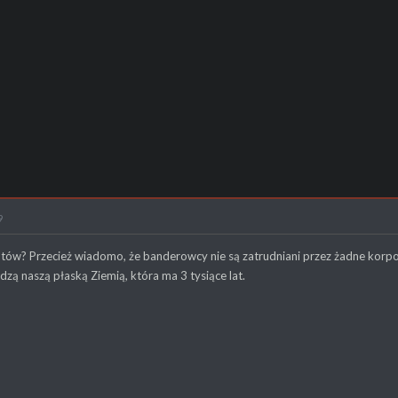
9
w? Przecież wiadomo, że banderowcy nie są zatrudniani przez żadne korporac
dzą naszą płaską Ziemią, która ma 3 tysiące lat.