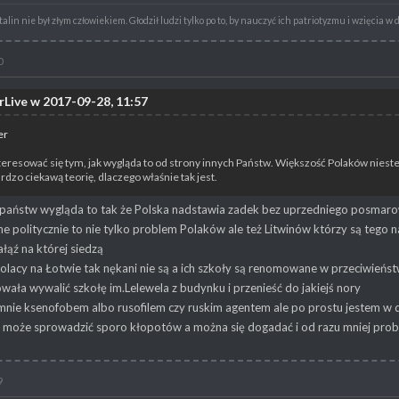
alin nie był złym człowiekiem. Głodził ludzi tylko po to, by nauczyć ich patriotyzmu i wzięcia w 
0
rLive w 2017-09-28, 11:57
er
eresować się tym, jak wygląda to od strony innych Państw. Większość Polaków niestet
rdzo ciekawą teorię, dlaczego właśnie tak jest.
 państw wygląda to tak że Polska nadstawia zadek bez uprzedniego posmaro
ne politycznie to nie tylko problem Polaków ale też Litwinów którzy są tego
ałąź na której siedzą
lacy na Łotwie tak nękani nie są a ich szkoły są renomowane w przeciwieńst
wała wywalić szkołę im.Lelewela z budynku i przenieść do jakiejś nory
mnie ksenofobem albo rusofilem czy ruskim agentem ale po prostu jestem w
i może sprowadzić sporo kłopotów a można się dogadać i od razu mniej pr
9