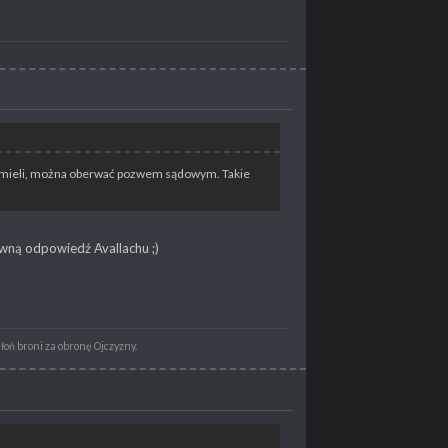
ie mieli, można oberwać pozwem sądowym. Takie
rowną odpowiedź Avallachu ;)
dłoń broni za obronę Ojczyzny.