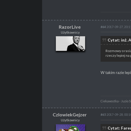
NAGRODY
V
PROFESJA
Programista
RazorLive
#64
2017-09-27, 20:1
Użytkownicy
RazorLive
Cytat: inż. 
Użytkownicy
Rozmowy o rasiz
rzeczy lepiej na
POSTY
65
PROPSY
56
PROFESJA
brak
W takim razie lep
Ciekawostka - Juzio St
CzlowiekGejzer
#65
2017-09-28, 00:1
Użytkownicy
CzlowiekGejzer
Cytat: Fare
Użytkownicy