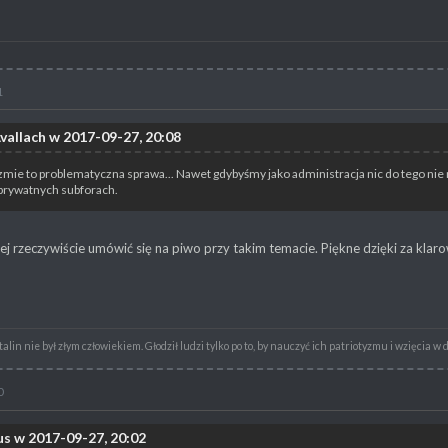
1
Avallach w 2017-09-27, 20:08
mie to problematyczna sprawa... Nawet gdybyśmy jako administracja nic do tego n
 prywatnych subforach.
iej rzeczywiście umówić się na piwo przy takim temacie. Piękne dzięki za kla
alin nie był złym człowiekiem. Głodził ludzi tylko po to, by nauczyć ich patriotyzmu i wzięcia w 
0
us w 2017-09-27, 20:02