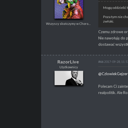
Wszyscy skończymy w Choroszczy
Mogą oddzielić 
Poza tym nie chc
zwłoki.
Wszyscy skończymy w Choroszczy
POSTY
279
PROPSY
125
Czemu zdrowe or
PROFESJA
Nierób
Nie nawołuję do p
dostawać wszystko
RazorLive
#66
2017-09-28, 11:5
Użytkownicy
RazorLive
@CzlowiekGejzer
Użytkownicy
Polecam Ci zainte
realpolitik. Ale R
POSTY
65
PROPSY
56
PROFESJA
brak