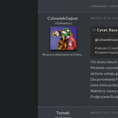
Ciekawostka - Juzio St
CzlowiekGejzer
#67
2017-09-28, 20:4
Użytkownicy
CzlowiekGejzer
Cytat: Razo
Użytkownicy
Wszyscy skończymy w Choroszczy
@CzlowiekGejz
Polecam Ci zaint
Rosjanie mają ba
Wszyscy skończymy w Choroszczy
POSTY
279
PROPSY
125
Od strony innych
PROFESJA
Nierób
Myślenie racjonal
de facto ucinają g
Dla porównania Po
Litwy która próbo
Niektórzy nazwą 
Podgryzanie Rosj
Tomek
#68
2017-10-17, 20:4
Użytkownicy