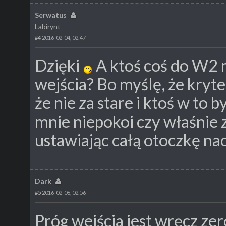
Serwatus
Labirynt
#4
2016-02-04, 02:47
Dzięki
A ktoś coś do W2
wejścia? Bo myślę, że kryter
że nie za stare i ktoś w to 
mnie niepokoi czy właśnie 
ustawiając całą otoczkę nao
Dark
#5
2016-02-06, 02:56
Próg wejścia jest wręcz zer