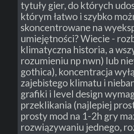
tytuły gier, do których udo
którym łatwo i szybko moż
skoncentrowane na wyeks
umiejętności? Wiecie - roz
klimatyczna historia, a wsz
rozumieniu np nwn) lub nie
gothica), koncentracja wy
zajebistego klimatu i nieba
grafiki i level design wyma
przeklikania (najlepiej pros
prosty mod na 1-2h gry ma
rozwiązywaniu jednego, r