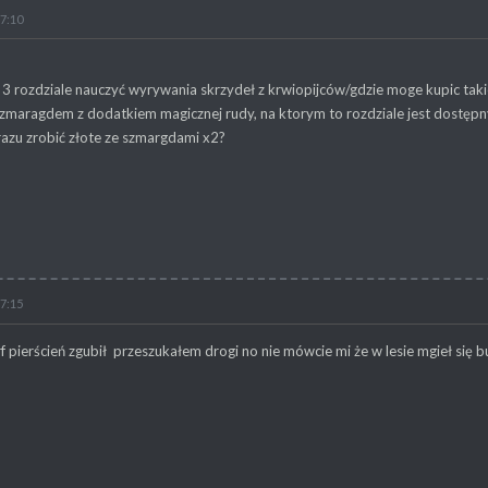
17:10
3 rozdziale nauczyć wyrywania skrzydeł z krwiopijców/gdzie moge kupic taki
 szmaragdem z dodatkiem magicznej rudy, na ktorym to rozdziale jest dostępn
razu zrobić złote ze szmargdami x2?
17:15
f pierścień zgubił przeszukałem drogi no nie mówcie mi że w lesie mgieł się bu