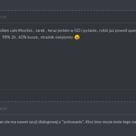
17:57
ilem całe Khorinis , Jarek , teraz jestem w GD i pytanie , robić juz powoli qu
 98% 2h , 60% kusze , strażnik świątynny
18:10
 nie ma nawet opcji dialogowej o ''polowaniu'', Ktoś inny moze mnie tego n