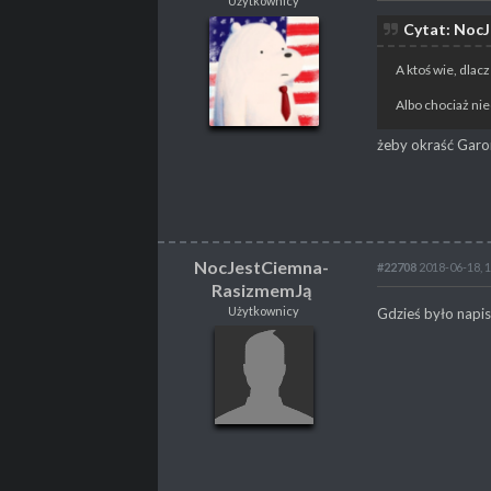
Użytkownicy
xKondziox
Cytat: Noc
Użytkownicy
A ktoś wie, dlacz
Albo chociaż nie
żeby okraść Garo
POSTY
358
PROPSY
16
PROFESJA
Gracz
NocJestCiemna-
#22708
2018-06-18, 
RasizmemJą
NocJestCiemna-
Użytkownicy
Gdzieś było napisa
RasizmemJą
Użytkownicy
POSTY
219
PROPSY
5
PROFESJA
brak