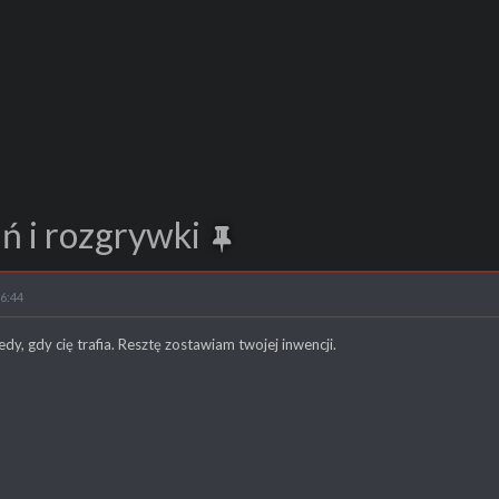
ń i rozgrywki
16:44
edy, gdy cię trafia. Resztę zostawiam twojej inwencji.