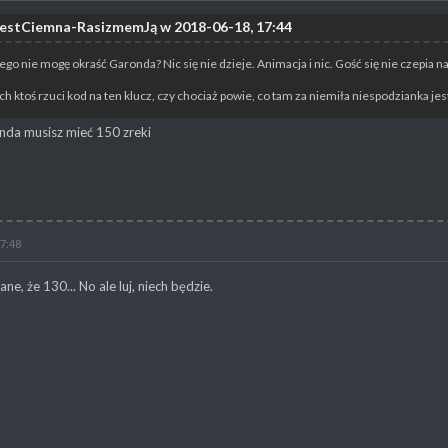
JestCiemna-RasizmemJą w 2018-06-18, 17:44
ego nie mogę okraść Garonda? Nic się nie dzieje. Animacja i nic. Gość się nie czepia naw
ch ktoś rzuci kod na ten klucz, czy chociaż powie, co tam za niemiła niespodzianka jes
nda musisz mieć 150 zreki
17:48
ne, że 130... No ale luj, niech będzie.