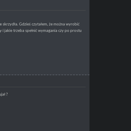
e skrzydła. Gdzieś czytałem, że można wyrobić
y i jakie trzeba spełnić wymagania czy po prostu
jał ?