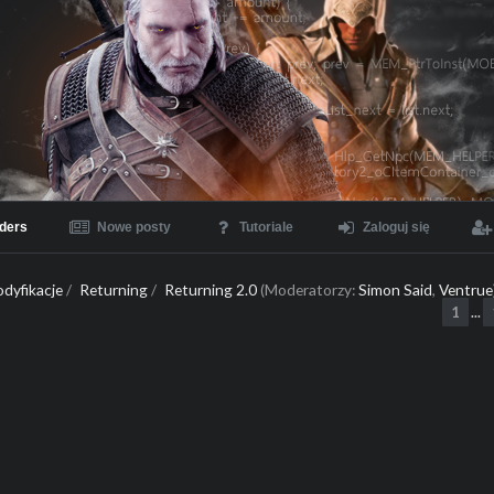
ders
Nowe posty
Tutoriale
Zaloguj się
dyfikacje
/
Returning
/
Returning 2.0
(Moderatorzy:
Simon Said
,
Ventrue
1
...