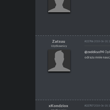
POSTY
219
PROPSY
5
PROFESJA
brak
Zatsuu
#22706
2018-06-18, 
Użytkownicy
Zatsuu
@zeddicus94
Opla
Użytkownicy
odrazu mnie nauc
POSTY
165
PROPSY
2
PROFESJA
brak
xKondziox
#22707
2018-06-18, 