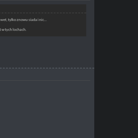
et, tylko znowu siada i nic...
t w tych lochach.