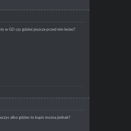
esty w GD czy gdzieś jeszcze przed nim lecieć?
auczyc albo gdzies to kupic mozna jednak?