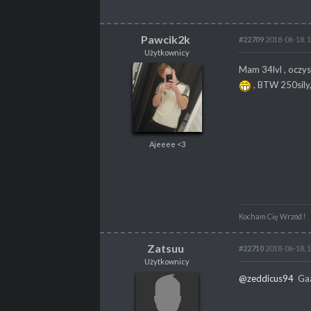
Pawcik2k
#22709
2018-06-18, 
Użytkownicy
Pawcik2k
Mam 34lvl , oczysc
Użytkownicy
, BTW 250sily,
Ajeeee <3
Ajeeee <3
POSTY
134
PROPSY
4
PROFESJA
brak
Kocham Cię Wrzód !
Zatsuu
#22710
2018-06-18, 
Użytkownicy
Zatsuu
@zeddicus94
Gaan
Użytkownicy