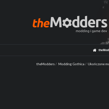
theMod
theModders
/
Modding Gothica
/
Ukończone mo