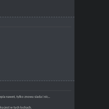
pia nawet, tylko znowu siada i nic...
ka jest w tych lochach.