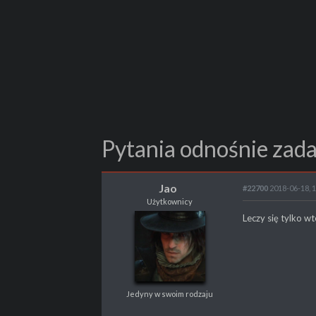
Pytania odnośnie zada
Jao
#22700
2018-06-18, 
Użytkownicy
Jao
Leczy się tylko wt
Użytkownicy
Jedyny w swoim rodzaju
Jedyny w swoim rodzaju
POSTY
4097
PROPSY
845