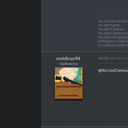
PROFESJA
Nierób
You cheated not only 
You didn't grow.
You didn't improve.
You took a shortcut a
You experienced a hol
Nothing was risked a
It's sad that you don'
zeddicus94
#22701
2018-06-18, 
Użytkownicy
zeddicus94
@NocJestCiemna
Użytkownicy
POSTY
523
PROPSY
40
PROFESJA
brak