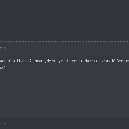
17:45
ca mi sie kisić te 2 szmaragdy do tych złotych z ruda czy do złotych? Bede 
za?
17:47