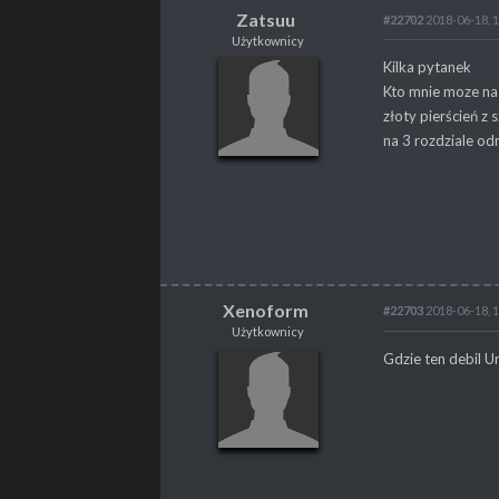
Zatsuu
#22702
2018-06-18, 
Użytkownicy
Zatsuu
Kilka pytanek
Użytkownicy
Kto mnie moze na 
złoty pierścień z
na 3 rozdziale od
POSTY
165
PROPSY
2
PROFESJA
brak
Xenoform
#22703
2018-06-18, 
Użytkownicy
Xenoform
Gdzie ten debil Ur
Użytkownicy
POSTY
55
PROPSY
1