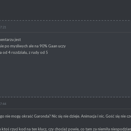
17:21
entarzu jest
sie po mysliwych ale na 90% Gaan uczy
sa od 4 rozdzialu, z rudy od 5
17:44
go nie mogę okraść Garonda? Nic się nie dzieje. Animacja i nic. Gość się nie cze
 ktoś rzuci kod na ten klucz, czy chociaż powie, co tam za niemiła niespodzian