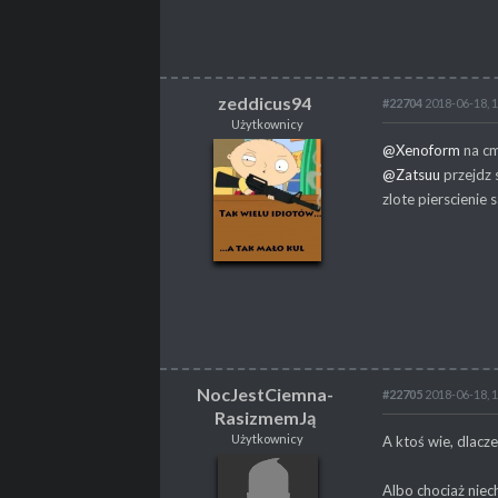
zeddicus94
#22704
2018-06-18, 
Użytkownicy
zeddicus94
@Xenoform
na cm
Użytkownicy
@Zatsuu
przejdz 
zlote pierscienie 
POSTY
523
PROPSY
40
PROFESJA
brak
NocJestCiemna-
#22705
2018-06-18, 
RasizmemJą
NocJestCiemna-
Użytkownicy
A ktoś wie, dlacze
RasizmemJą
Użytkownicy
Albo chociaż niech