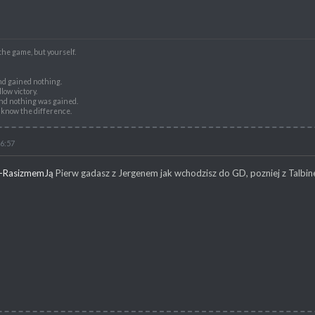
the game, but yourself.
nd gained nothing.
low victory.
nd nothing was gained.
t know the difference.
16:57
-RasizmemJą
Pierw gadasz z Jergenem jak wchodzisz do GD, pozniej z Talbin