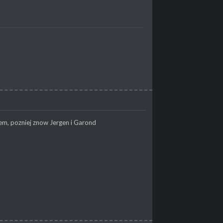
em, pozniej znow Jergen i Garond