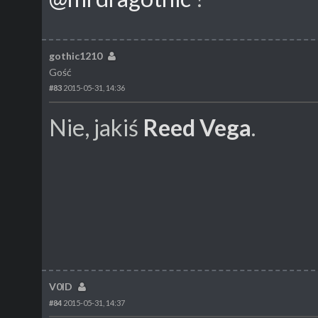
gothic1210
Gość
#83
2015-05-31, 14:36
Nie, jakiś
Reed Vega
.
V0ID
#84
2015-05-31, 14:37