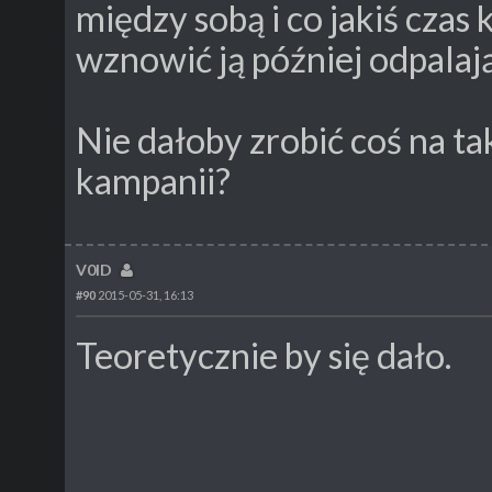
między sobą i co jakiś czas k
wznowić ją później odpalają
Nie dałoby zrobić coś na t
kampanii?
V0ID
#90
2015-05-31, 16:13
Teoretycznie by się dało.