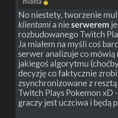
miasta
No niestety, tworzenie mul
klientami
a nie
serwerem
je
rozbudowanego Twitch Pl
Ja miałem na myśli coś bard
serwer analizuje co mówią ró
jakiegoś algorytmu (choćby
decyzję co faktycznie zrobi 
zsynchronizowane z resztą 
Twitch Plays Pokemon xD -
graczy jest uczciwa i będ