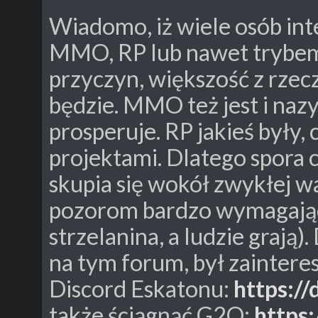
Wiadomo, iż wiele osób int
MMO, RP lub nawet trybem 
przyczyn, większość z rzecz
będzie. MMO też jest i naz
prosperuje. RP jakieś były,
projektami. Dlatego spora cz
skupia się wokół zwykłej wa
pozorom bardzo wymagająca 
strzelanina, a ludzie grają
na tym forum, był zaintere
Discord Eskatonu:
https:/
także ściągnąć G2O:
https: