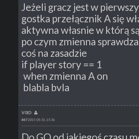
Jeżeli gracz jest w pierwsz
gostka przełącznik A się wł
aktywna własnie w którą są
po czym zmienna sprawdza
coś na zasadzie
if player story == 1
when zmienna A on
blabla bvla
V0ID
#87
2015-05-31, 15:36
Do GO od jakiegoś czasu m