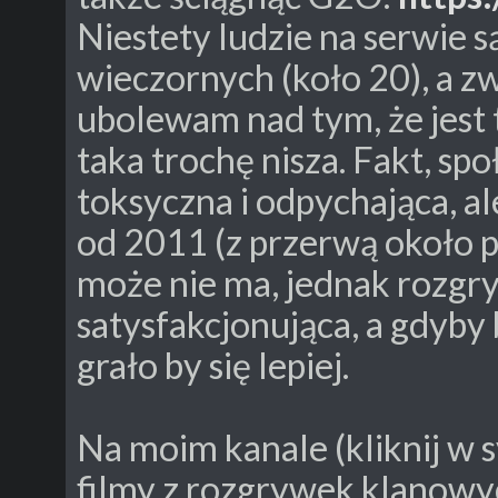
Niestety ludzie na serwie 
wieczornych (koło 20), a z
ubolewam nad tym, że jest 
taka trochę nisza. Fakt, s
toksyczna i odpychająca, a
od 2011 (z przerwą około p
może nie ma, jednak rozgry
satysfakcjonująca, a gdyby
grało by się lepiej.
Na moim kanale (kliknij w 
filmy z rozgrywek klanowyc