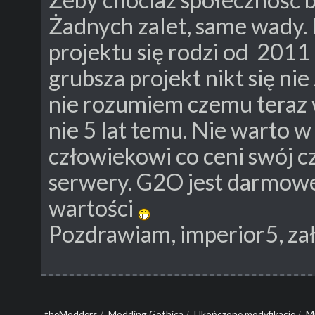
Żadnych zalet, same wady. 
projektu się rodzi od 2011 
grubsza projekt nikt się ni
nie rozumiem czemu teraz 
nie 5 lat temu. Nie warto 
człowiekowi co ceni swój c
serwery. G2O jest darmowe,
wartości
Pozdrawiam, imperior5, za
theModders
/
Modding Gothica
/
Ukończone modyfikacje
/
Mu