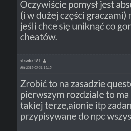
Oczywiście pomysł jest abs
(i w dużej części graczami)
jeśli chce się uniknąć co go
cheatów.
siewka181
#86
2015-05-31, 15:15
Zrobić to na zasadzie quest
pierwszym rozdziale to ma ta
takiej terze,aionie itp zada
przypisywane do npc wszyst