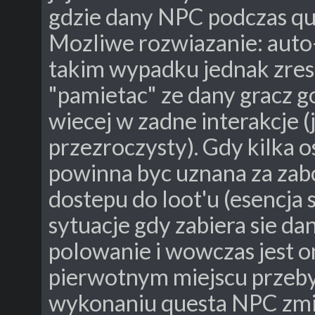
gdzie dany NPC podczas que
Mozliwe rozwiazanie: aut
takim wypadku jednak zr
"pamietac" ze dany gracz go
wiecej w zadne interakcje (
przezroczysty). Gdy kilka o
powinna byc uznana za zaboj
dostepu do loot'u (esencja 
sytuacje gdy zabiera sie d
polowanie i wowczas jest 
pierwotnym miejscu przeby
wykonaniu questa NPC zmie