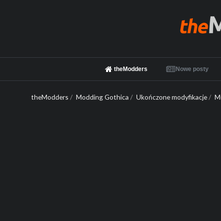
theModders
Nowe posty
theModders
/
Modding Gothica
/
Ukończone modyfikacje
/
Mu