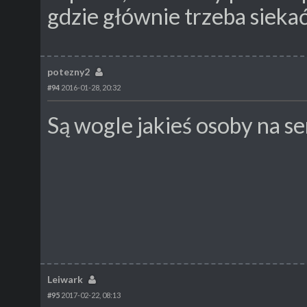
gdzie głównie trzeba sieka
potezny2
#94
2016-01-28, 20:32
Są wogle jakieś osoby na s
Leiwark
#95
2017-02-22, 08:13