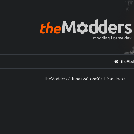
theMod
theModders
/
Inna twórczość
/
Pisarstwo
/