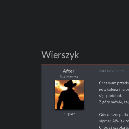
Wierszyk
After
2015-02-26, 21:56
Użytkownicy
After
Chce wam przedsta
Użytkownicy
go z kolegą i naj
Kuglarz
się spodobał.
Z góry mówię, że 
Kuglarz
Gdy deszcz pada a
POSTY
236
słychać Alfę jak r
PROPSY
79
Chociaż szybka b
PROFESJA
Scenarzysta