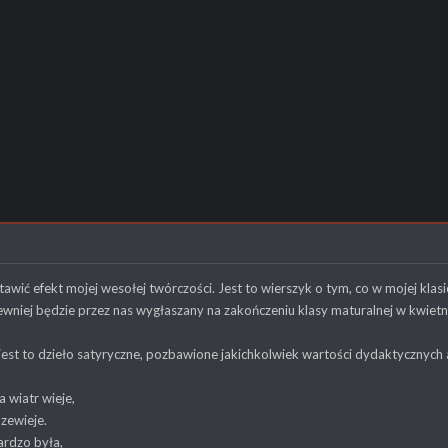
wić efekt mojej wesołej twórczości. Jest to wierszyk o tym, co w mojej kl
pewniej będzie przez nas wygłaszany na zakończeniu klasy maturalnej w kwi
jest to dzieło satyryczne, pozbawione jakichkolwiek wartości dydaktycznych 
 wiatr wieje,
dzewieje.
ardzo była,