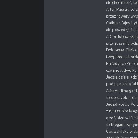
nie chce mielić, to
A ten Passat, co 
przez rowery wyp
Całkiem fajny był 
ale poszedł już na
A Cordoba... szał
przy ruszaniu pch
Dziś przez Glinkę
i wyprzedza Forda
Na jedynce Polo 
czym jest dwójka 
Jedzie dzisiaj gdz
pod jej maską jak
A że Audi na gaz b
to się szybko roz
Jechał gościu Vol
z tyłu za nim Meg
a że Volvo w Dies
to Megane zadymi
Coś z daleka wida