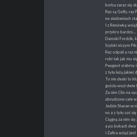
korba zaraz się s
Raz są Golfy, raz 
na siedzeniach st
I z Renówką wcią
przykro bardzo...
Damski Fordzik, k
Szybki niczym Pik
Raz odpali a raz n
robi tak jak mu si
Peugeot srebrny i 
z tyłu leżą jakieś 
To nie deski to kl
gościu wozi dwie 
Za nim Clio na op
ubrudzone całe w
Jedzie Sharan w m
no a z tyłu coś się
Ciągną za nim się 
a po bokach dwa 
I Zafira wciąż jest