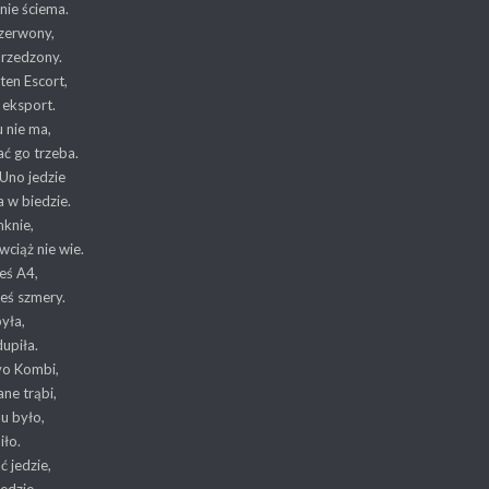
 nie ściema.
czerwony,
rzedzony.
ten Escort,
 eksport.
u nie ma,
ać go trzeba.
 Uno jedzie
 w biedzie.
mknie,
wciąż nie wie.
ieś A4,
ieś szmery.
yła,
dupiła.
vo Kombi,
ane trąbi,
lu było,
ło.
ć jedzie,