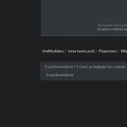
PROPSY
3197
PROFESJA
Nierób
Życzę wam seksu anal
Dropbox +500 mb na 
theModders
/
Inna twórczość
/
Pisarstwo
/
Wie
0 użytkowników i 1 Gość przegląda ten wątek.
0 użytkowników