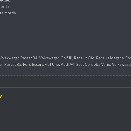
edzie.
Forda,
ara morda.
olskwagen Passat B4, Volkswagen Golf III, Renault Clio, Renault Megane, F
n Passat B5, Ford Escort, Fiat Uno, Audi A4, Seat Cordoba Vario, Volkswagen 