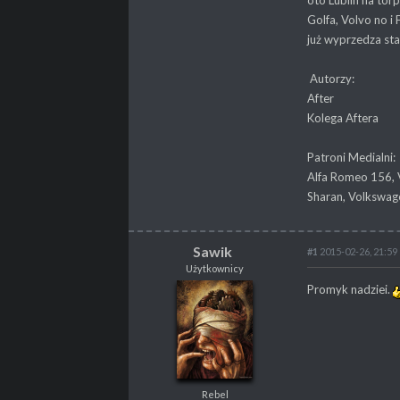
oto Lublin na torp
Golfa, Volvo no i 
już wyprzedza st
Autorzy:
After
Kolega Aftera
Patroni Medialni:
Alfa Romeo 156, V
Sharan, Volkswage
Sawik
#1
2015-02-26, 21:59
Użytkownicy
Sawik
Promyk nadziei.
Użytkownicy
Rebel
Rebel
POSTY
4772