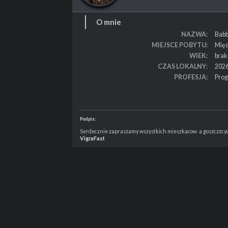
O mnie
NAZWA
Babb
MIEJSCE POBYTU
Mię
WIEK
brak
CZAS LOKALNY
2026
PROFESJA
Prog
Podpis:
Serdecznie zapraszamy wszystkich mieszkacow a goszczzcyc
VigraFast