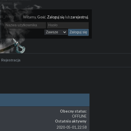
Witamy,
Gość
.
Zaloguj się
lub
zarejestruj
.
Rejestracja
Obecny status:
OFFLINE
Ostatnio aktywny
2020-05-01, 22:58