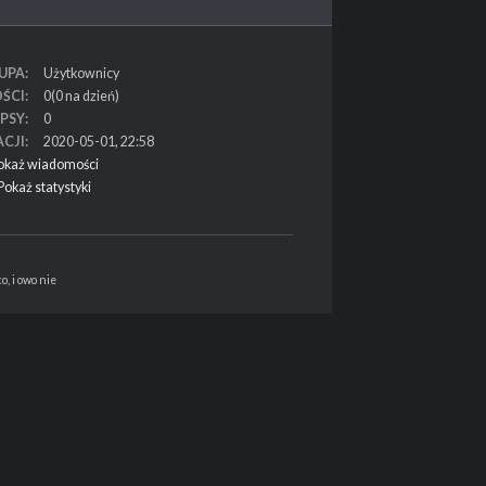
UPA
Użytkownicy
ŚCI
0(0 na dzień)
PSY
0
ACJI
2020-05-01, 22:58
okaż wiadomości
Pokaż statystyki
, i owo nie