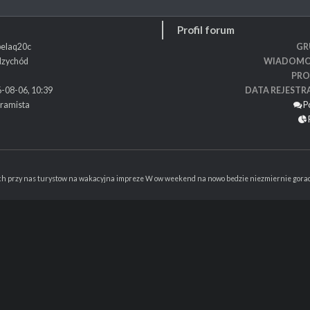
Profil forum
elaq20c
GR
dzychód
WIADOMO
PRO
-08-06, 10:39
DATA REJESTR
ramista
P
h przy nas turystow na wakacyjna impreze W ow weekend na nowo bedzie niezmiernie goraco