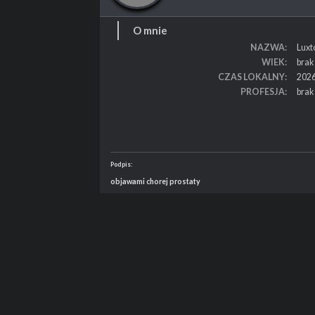
O mnie
NAZWA
Luxt
WIEK
brak
CZAS LOKALNY
2026
PROFESJA
brak
Podpis:
objawami chorej prostaty