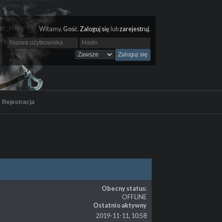
Witamy,
Gość
.
Zaloguj się
lub
zarejestruj
.
Rejestracja
Obecny status:
OFFLINE
Ostatnio aktywny
2019-11-11, 10:58