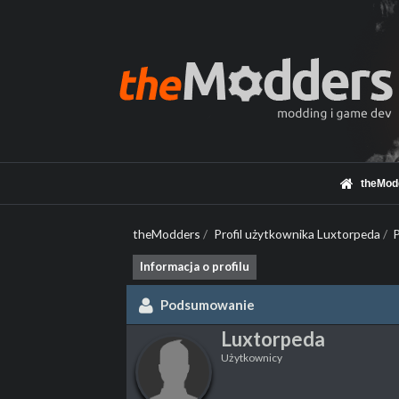
theMod
theModders
/
Profil użytkownika Luxtorpeda
/
Informacja o profilu
Podsumowanie
Luxtorpeda
Użytkownicy