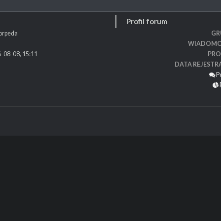
Profil forum
orpeda
GR
WIADOMO
-08-08, 15:11
PRO
DATA REJESTR
P