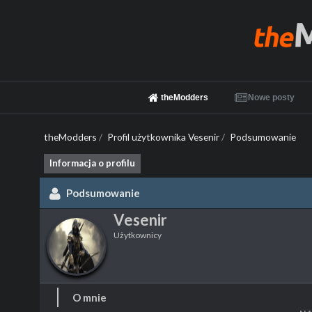
theModders
Nowe posty
theModders
/
Profil użytkownika Vesenir
/
Podsumowanie
Informacja o profilu
Podsumowanie
Vesenir
Użytkownicy
O mnie