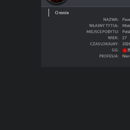
O mnie
NAZWA
Pave
WŁASNY TYTUŁ
Mist
MIEJSCE POBYTU
Pols
WIEK
27
CZAS LOKALNY
2026
GG
3
PROFESJA
Nier