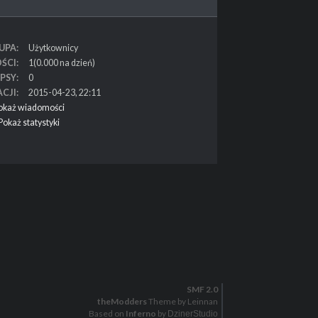
UPA
Użytkownicy
ŚCI
1(0.000 na dzień)
PSY
0
ACJI
2015-04-23, 22:11
okaż wiadomości
Pokaż statystyki
SMF 2.0
theModders
Theme by Leinnan
Based on
Inferno
by
DzinerStudio