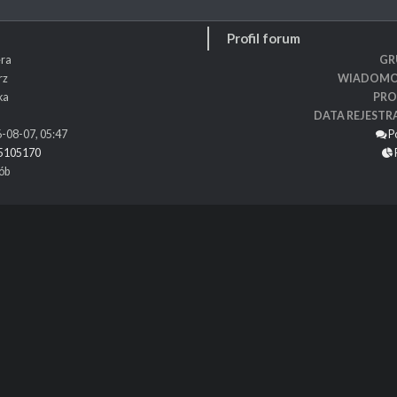
Profil forum
ra
GR
rz
WIADOMO
ka
PRO
DATA REJESTR
-08-07, 05:47
P
5105170
ób