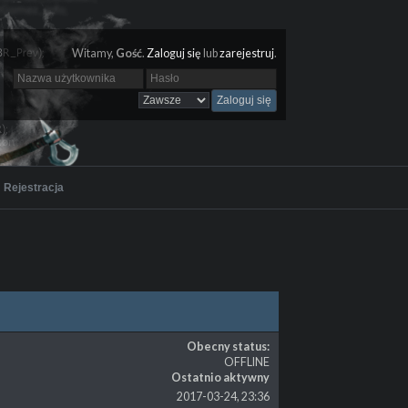
Witamy,
Gość
.
Zaloguj się
lub
zarejestruj
.
Rejestracja
Obecny status:
OFFLINE
Ostatnio aktywny
2017-03-24, 23:36