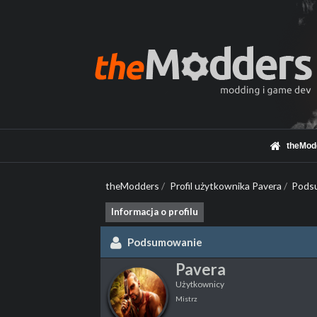
theMod
theModders
/
Profil użytkownika Pavera
/
Pods
Informacja o profilu
Podsumowanie
Pavera
Użytkownicy
Mistrz