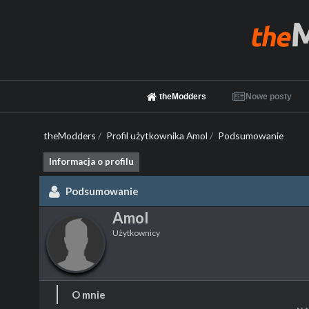
theModders
Nowe posty
theModders
/
Profil użytkownika Amol
/
Podsumowanie
Informacja o profilu
Podsumowanie
Amol
Użytkownicy
O mnie