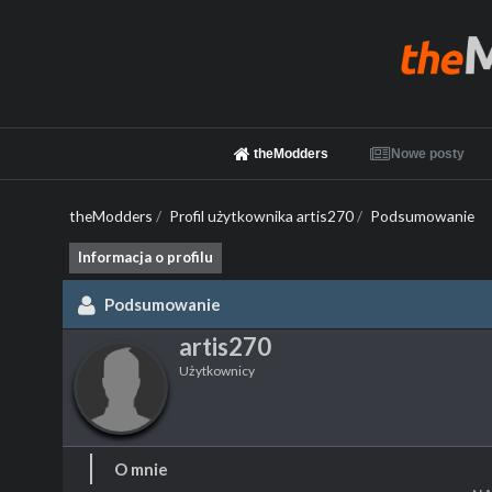
theModders
Nowe posty
theModders
/
Profil użytkownika artis270
/
Podsumowanie
Informacja o profilu
Podsumowanie
artis270
Użytkownicy
O mnie