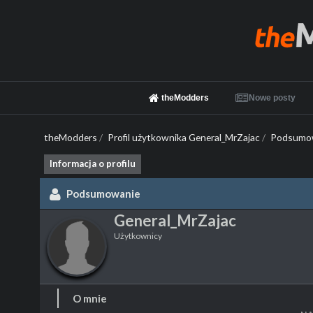
theModders
Nowe posty
theModders
/
Profil użytkownika General_MrZajac
/
Podsumo
Informacja o profilu
Podsumowanie
General_MrZajac
Użytkownicy
O mnie