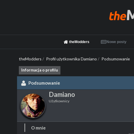
theModders
Nowe posty
theModders
/
Profil użytkownika Damiano
/
Podsumowanie
Informacja o profilu
Podsumowanie
Damiano
Użytkownicy
O mnie