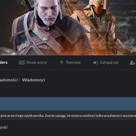
ders
Nowe posty
Tutoriale
Zaloguj się
iadomości
/
Wiadomości
łane przez tego użytkownika. Zwróć uwagę, że możesz widzieć tylko wiadomości wysłane 
zniki