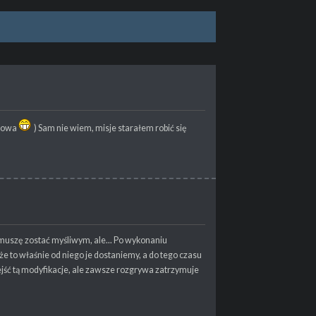
 nowa
) Sam nie wiem, misje starałem robić się
o muszę zostać myśliwym, ale... Po wykonaniu
że to właśnie od niego je dostaniemy, a do tego czasu
zejść tą modyfikacje, ale zawsze rozgrywa zatrzymuje