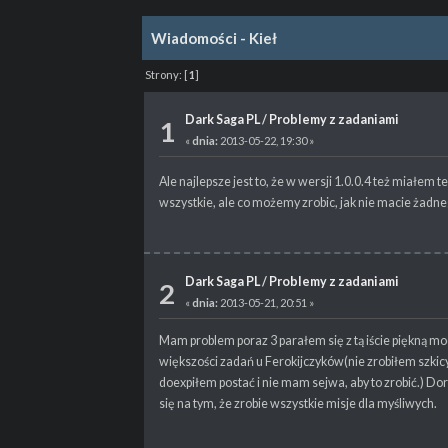
Wiadomości - Kieł
Strony:
[
1
]
Dark Saga PL
/
Problemy z zadaniami
1
«
dnia:
2013-05-22, 19:30 »
Ale najlepsze jest to, że w wersji 1.0.0.4 też miałe
wszystkie, ale co możemy zrobic, jak nie macie żadne
Dark Saga PL
/
Problemy z zadaniami
2
«
dnia:
2013-05-21, 20:51 »
Mam problem poraz 3 parałem się z tą iście piękną mo
większości zadań u Ferokijczyków(nie zrobiłem szkicy 
doexpiłem postać i nie mam sejwa, aby to zrobić.) Do
się na tym, że zrobie wszystkie misje dla myśliwych.