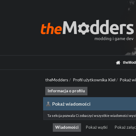
theMod
theModders
/
Profil użytkownika Kieł
/
Pokaż w
Informacja o profilu
Pokaż wiadomości
Ta sekcja pozwala Ci zobaczyć wszystkie wiadomości wys
Wiadomości
Pokaż wątki
Pokaż załąc