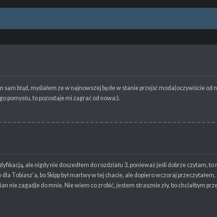
m ten sam błąd, myślałem ze w najnowszej będe w stanie przejść moda(oczywiście od
go pomysłu, to pozostaje mi zagrać od nowa:).
dyfikacją, ale nigdy nie doszedłem do rozdziału 3, ponieważ jeśli dobrze czytam, t
dla Tobiasz'a, bo Skipp był martwy w tej chacie, ale dopiero wczoraj przeczytałem, 
rian nie zagadje do mnie. Nie wiem co zrobić, jestem strasznie zły, bo chciałbym pr