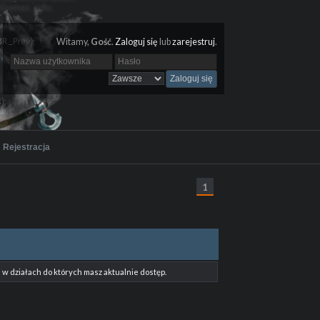
Witamy,
Gość
.
Zaloguj się
lub
zarejestruj
.
Rejestracja
1
w działach do których masz aktualnie dostęp.