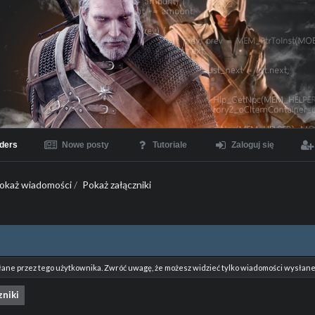
ders
Nowe posty
Tutoriale
Zaloguj się
okaż wiadomości
/
Pokaż załączniki
łane przez tego użytkownika. Zwróć uwagę, że możesz widzieć tylko wiadomości wysłane 
zniki