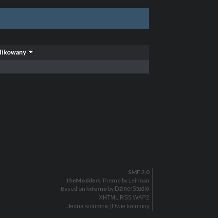
likowany
SMF 2.0
theModders
Theme by Leinnan
Based on
Inferno
by
DzinerStudio
XHTML
RSS
WAP2
|
Jedna kolumna
Dwie kolumny