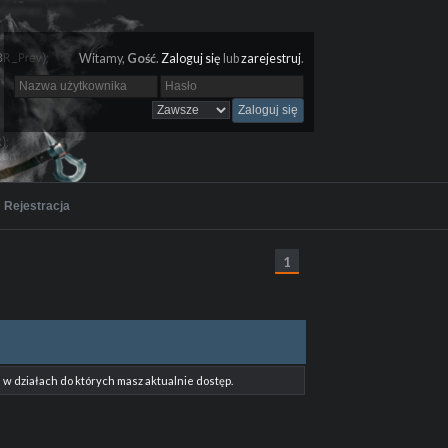
Witamy,
Gość
.
Zaloguj się
lub
zarejestruj
.
Rejestracja
1
w działach do których masz aktualnie dostęp.