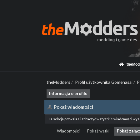
theMod
theModders
/
Profil użytkownika Gomenasai
/
P
Informacja o profilu
Pokaż wiadomości
Ta sekcja pozwala Ci zobaczyć wszystkie wiadomości wys
Wiadomości
Pokaż wątki
Pokaż załąc