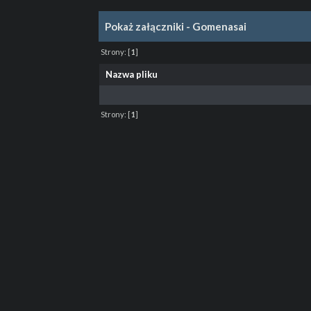
Pokaż załączniki - Gomenasai
Strony:
[
1
]
Nazwa pliku
Strony:
[
1
]