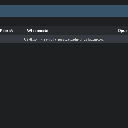
Pobrań
Wiadomość
Opub
Użytkownik nie dodał jeszcze żadnych załączników.