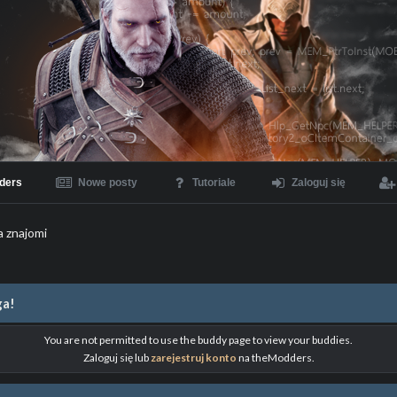
ders
Nowe posty
Tutoriale
Zaloguj się
a znajomi
a!
You are not permitted to use the buddy page to view your buddies.
Zaloguj się lub
zarejestruj konto
na theModders.