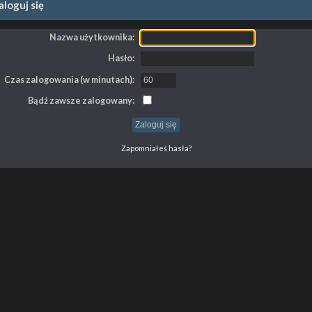
loguj się
Nazwa użytkownika:
Hasło:
Czas zalogowania (w minutach):
Bądź zawsze zalogowany:
Zapomniałeś hasła?