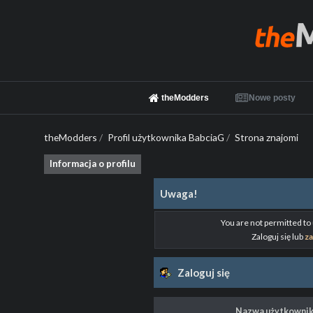
theModders
Nowe posty
theModders
/
Profil użytkownika BabciaG
/
Strona znajomi
Informacja o profilu
Uwaga!
You are not permitted to
Zaloguj się lub
za
Zaloguj się
Nazwa użytkownik