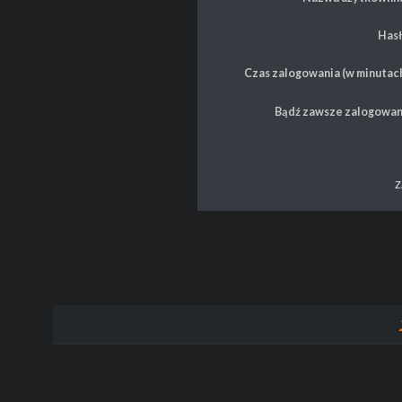
Hasł
Czas zalogowania (w minutach
Bądź zawsze zalogowan
Z