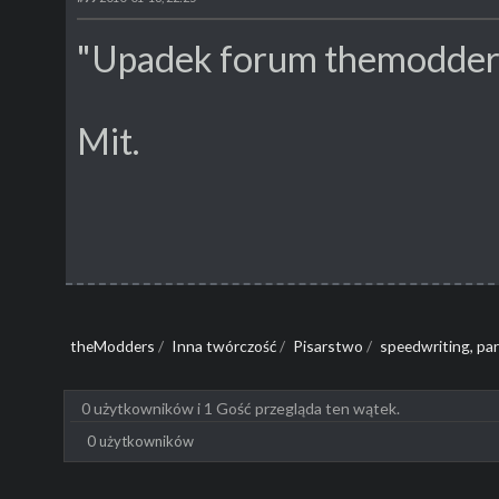
"Upadek forum themodders. 
Mit.
theModders
/
Inna twórczość
/
Pisarstwo
/
speedwriting, par
0 użytkowników i 1 Gość przegląda ten wątek.
0 użytkowników