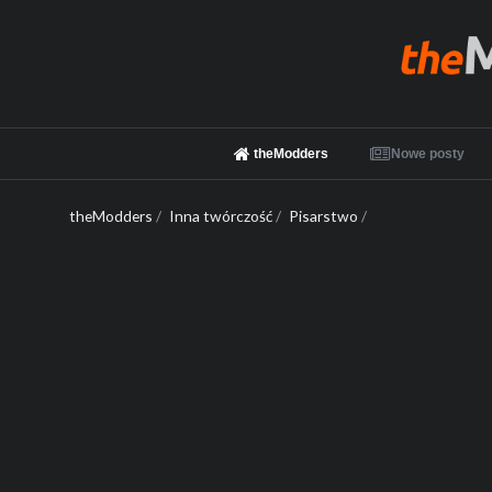
theModders
Nowe posty
theModders
/
Inna twórczość
/
Pisarstwo
/