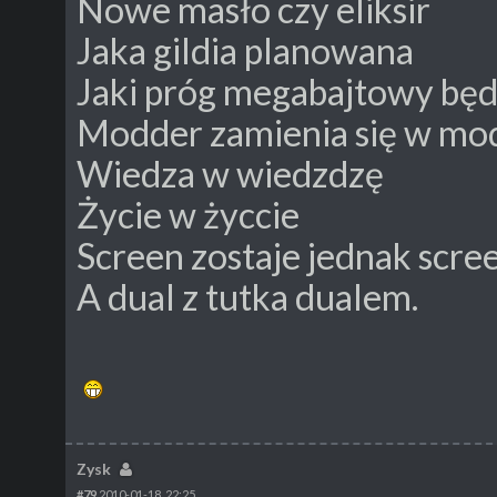
Nowe masło czy eliksir
Jaka gildia planowana
Jaki próg megabajtowy będ
Modder zamienia się w mo
Wiedza w wiedzdzę
Życie w życcie
Screen zostaje jednak scr
A dual z tutka dualem.
Zysk
#79
2010-01-18, 22:25