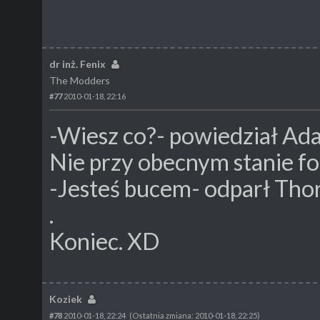
dr inż. Fenix
The Modders
#77
2010-01-18, 22:16
-Wiesz co?- powiedział Ada
Nie przy obecnym stanie f
-Jesteś bucem- odparł Tho
.
Koniec. XD
Koziek
#78
2010-01-18, 22:24
(Ostatnia zmiana: 2010-01-18, 22:25)