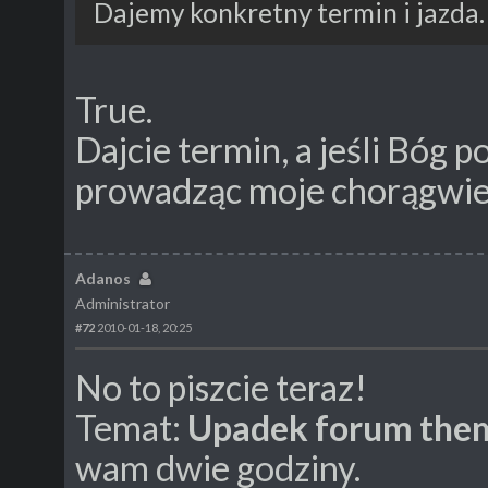
Dajemy konkretny termin i jazda.
True.
Dajcie termin, a jeśli Bóg p
prowadząc moje chorągwie
Adanos
Administrator
#72
2010-01-18, 20:25
No to piszcie teraz!
Temat:
Upadek forum them
wam dwie godziny.