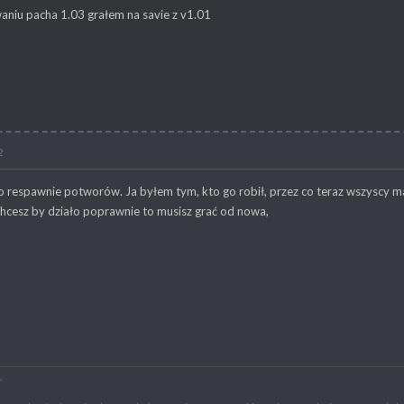
waniu pacha 1.03 grałem na savie z v1.01
2
o respawnie potworów. Ja byłem tym, kto go robił, przez co teraz wszyscy 
chcesz by działo poprawnie to musisz grać od nowa,
"