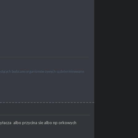
 będących bodźcami organizmów żywych są determinowane
yłacza albo przycina sie albo np orkowych