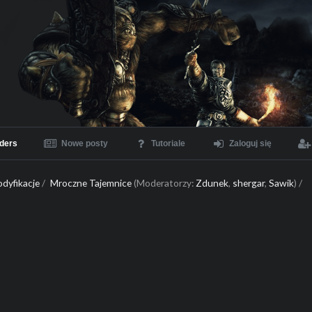
ders
Nowe posty
Tutoriale
Zaloguj się
dyfikacje
/
Mroczne Tajemnice
(Moderatorzy:
Zdunek
,
shergar
,
Sawik
) /