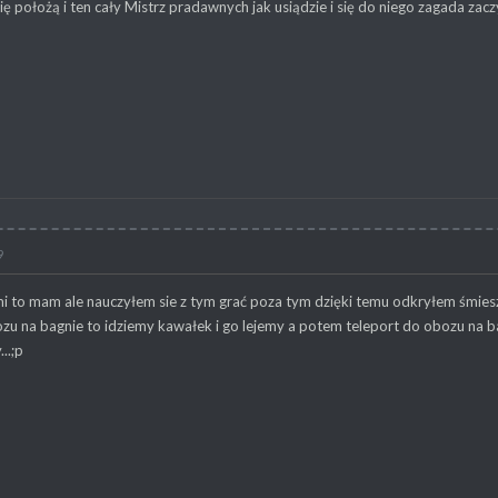
ię położą i ten cały Mistrz pradawnych jak usiądzie i się do niego zagada zacz
9
i to mam ale nauczyłem sie z tym grać poza tym dzięki temu odkryłem śmieszne 
u na bagnie to idziemy kawałek i go lejemy a potem teleport do obozu na bag
..;p