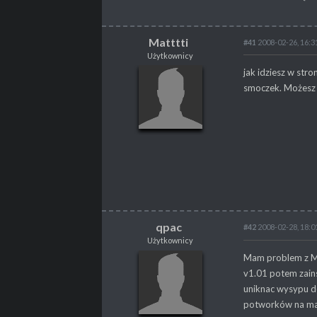
Matttti
#41
2008-02-26, 16:3
Użytkownicy
Matttti
jak idziesz w stro
Użytkownicy
smoczek. Możesz g
POSTY
4
qpac
#42
2008-02-28, 18:0
Użytkownicy
qpac
Mam problem z Mro
Użytkownicy
v1.01 potem zains
uniknac wysypu d
potworków na mapi