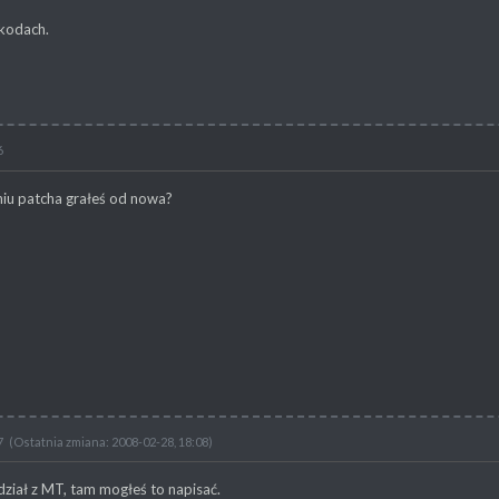
 kodach.
6
niu patcha grałeś od nowa?
7
(Ostatnia zmiana: 2008-02-28, 18:08)
 dział z MT, tam mogłeś to napisać.