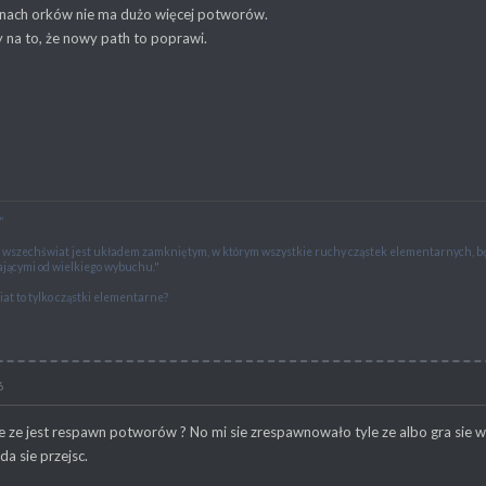
renach orków nie ma dużo więcej potworów.
my na to, że nowy path to poprawi.
"
e wszechświat jest układem zamkniętym, w którym wszystkie ruchy cząstek elementarnych,
jącymi od wielkiego wybuchu."
at to tylko cząstki elementarne?
6
heModders!"
 ze jest respawn potworów ? No mi sie zrespawnowało tyle ze albo gra sie w
da sie przejsc.