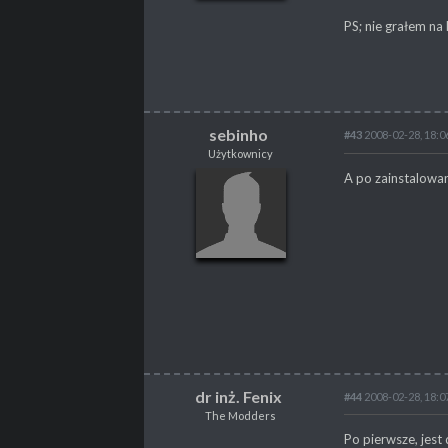
POSTY
2
PS; nie grałem na
sebinho
#43
2008-02-28, 18:0
Użytkownicy
sebinho
A po zainstalowa
Użytkownicy
POSTY
339
PROPSY
44
PROFESJA
brak
dr inż. Fenix
#44
2008-02-28, 18:0
The Modders
dr inż. Fenix
Po pierwsze, jest