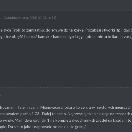
1
(Ostatnia zmiana: 2008-02-26, 16:31)
nę tych Trolli to zamiast iść dołem wejdź na górkę. Pozabijaj stworki itp. Idą
o też obejść i zabrać kamyk z kamiennego kręgu (obok młotu beliara i czary
1
cznymi Tajemnicami. Mianowicie chodzi o to ze gra w niektórych miejscach 
talowałem pach v1.03. Dalej to samo. Najczesciej tak sie dzieje na terenach o
o windy. Mam dwa gothicki 1 na kompie z dwóch innych zródeł na kazdym to s
e. Da sie to jakos naprawnic bo nie da sie grac ;/