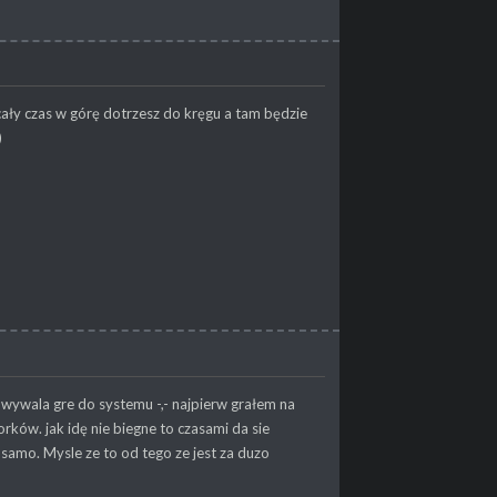
c cały czas w górę dotrzesz do kręgu a tam będzie
)
wywala gre do systemu -,- najpierw grałem na
rków. jak idę nie biegne to czasami da sie
amo. Mysle ze to od tego ze jest za duzo