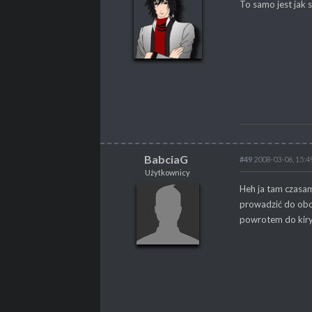
To samo jest jak s
POSTY
76
BabciaG
#49
2008-03-06, 15:4
Użytkownicy
BabciaG
Heh ja tam czasam
Użytkownicy
prowadzić do oboz
powrotem do kiry.
POSTY
5