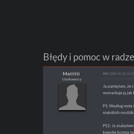
Błędy i pomoc w radze
Matttti
#40
2008-02-26, 16:2
Użytkownicy
Matttti
Ja pamiętam, że r
Użytkownicy
wymachuje ją jak
PS: Według mnie t
malutkich modzika
POSTY
4
PS2: Ja znalazłem
kwestie brzmią ta