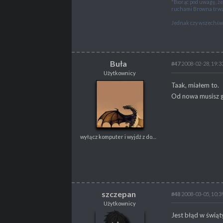
"Biorąc pod uwagę, ż
ruchami Browna trwa
Jednak czy wszechświ
Buła
#47
2008-02-28, 19:3
"I am the blade of T
Użytkownicy
Buła
Taak, miałem to.
Użytkownicy
Od nowa musisz gr
wyłącz komputer i wyjdź z domu
wyłącz komputer i wyjdź z domu
POSTY
2402
PROPSY
3163
NAGRODY
V
PROFESJA
brak
szczepan
#48
2008-03-05, 10:3
Użytkownicy
szczepan
Jest błąd w świąt
Użytkownicy