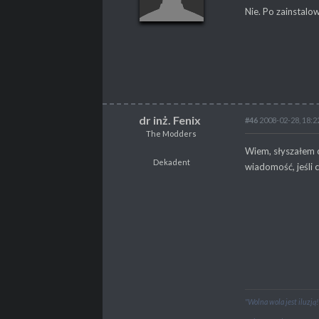
Nie. Po zainstalo
POSTY
2
dr inż. Fenix
#46
2008-02-28, 18:2
The Modders
dr inż. Fenix
Wiem, słyszałem 
The Modders
Dekadent
wiadomość, jeśli 
Dekadent
POSTY
262
PROPSY
131
"Wolna wola jest iluzją!