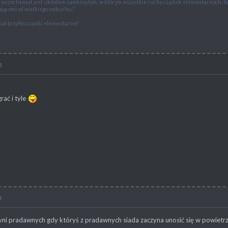
e wszechświat jest układem zamkniętym, w którym wszystkie ruchy cząstek elementarnych,
jącymi od wielkiego wybuchu."
at to tylko cząstki elementarne?
3
heModders!"
ać i tyle
9
yni pradawnych gdy któryś z pradawnych siada zaczyna unosić się w powietrz