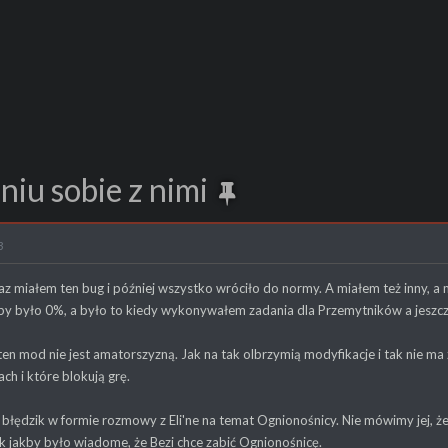
niu sobie z nimi
3
az miałem ten bug i później wszystko wróciło do normy. A miałem też inny, a 
 by było 0%, a było to kiedy wykonywałem zadania dla Przemytników a jeszc
en mod nie jest amatorszyzną. Jak na tak olbrzymią modyfikacje i tak nie ma
ch i które blokują grę.
 błędzik w formie rozmowy z Eli'ne na temat Ognionośnicy. Nie mówimy jej, że
k jakby było wiadome, że Bezi chce zabić Ognionośnicę.