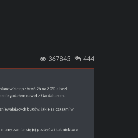
367845
444
mianowicie np.: broń 2h na 30% a bezi
ze nie gadałem nawet z Gardaharem.
 zniewalających bugów, jakie są czasami w
 mamy zamiar się jej pozbyć a i tak niektóre