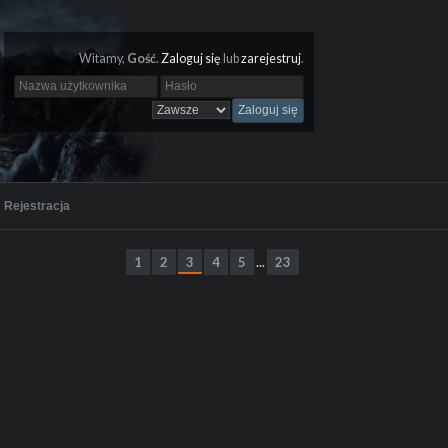
Witamy,
Gość
.
Zaloguj się
lub
zarejestruj
.
Rejestracja
1
2
3
4
5
23
...