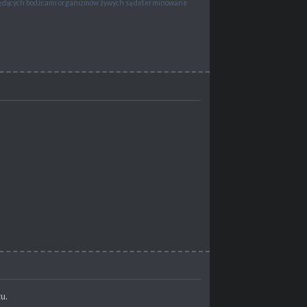
 będących bodźcami organizmów żywych są determinowane
u.