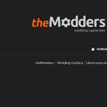
theMod
theModders
/
Modding Gothica
/
Ukończone mo