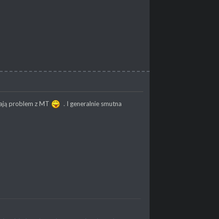
mają problem z MT
. I generalnie smutna