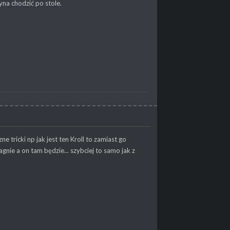
yna chodzić po stole.
tricki np jak jest ten Kroll to zamiast go
nie a on tam będzie... szybciej to samo jak z