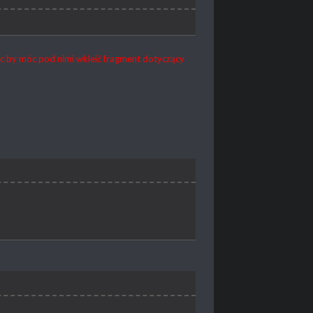
src by móc pod nimi wkleić fragment dotyczący