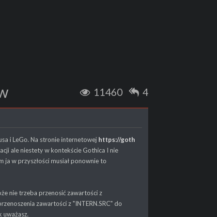
ów
11460
4
usa i LeGo. Na stronie internetowej
https://goth
lacji ale niestety w kontekście Gothica I nie
 ja w przyszłości musiał ponownie to
że nie trzeba przenosić zawartości z
przenoszenia zawartości z "INTERN.SRC" do
k uważasz.