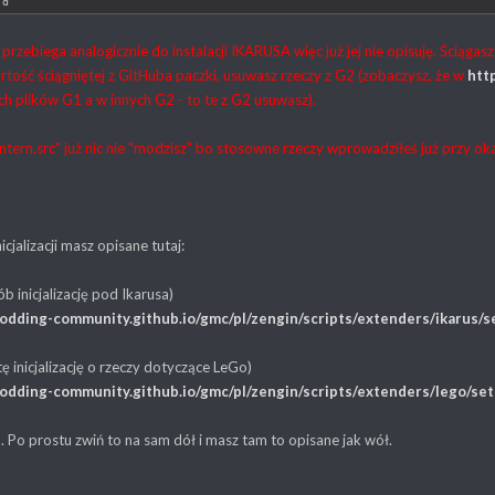
.d
 przebiega analogicznie do instalacji IKARUSA więc już jej nie opisuję. Ściąga
rtość ściągniętej z GitHuba paczki, usuwasz rzeczy z G2 (zobaczysz, że w
htt
h plików G1 a w innych G2 - to te z G2 usuwasz).
Intern.src" już nic nie "modzisz" bo stosowne rzeczy wprowadziłeś już przy okaz
icjalizacji masz opisane tutaj:
b inicjalizację pod Ikarusa)
modding-community.github.io/gmc/pl/zengin/scripts/extenders/ikarus/s
ę inicjalizację o rzeczy dotyczące LeGo)
modding-community.github.io/gmc/pl/zengin/scripts/extenders/lego/se
o. Po prostu zwiń to na sam dół i masz tam to opisane jak wół.