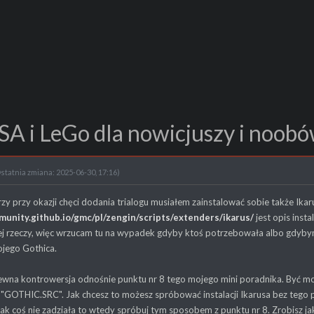
SA i LeGo dla nowicjuszy i noob
statnia zmiana: 2025-06-30, 17:16)
rzy przy okazji chęci dodania trialogu musiałem zainstalować sobie także Ikar
unity.github.io/gmc/pl/zengin/scripts/extenders/ikarus/
jest opis insta
j rzeczy, więc wrzucam tu na wypadek gdyby ktoś potrzebowała albo gdybym
ojego Gothica.
pewna kontrowersja odnośnie punktu nr 8 tego mojego mini poradnika. Być mo
"GOTHIC.SRC". Jak chcesz to możesz spróbować instalacji Ikarusa bez tego 
k coś nie zadziała to wtedy spróbuj tym sposobem z punktu nr 8. Zrobisz ja