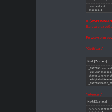
constants.d
classes.d
8.
[WSPOMNIAN
Ikarusa oraz LeGo
Po wszystkim pow
"Gothic.src"
Kod:
[Zaznacz]
_INTERN\constan
_INTERN\classes
Ikarus\Ikarus\I
LeGo\LeGo\Heade
_INTERN\MAGIC_I
"Intern.src"
Kod:
[Zaznacz]
////////constan