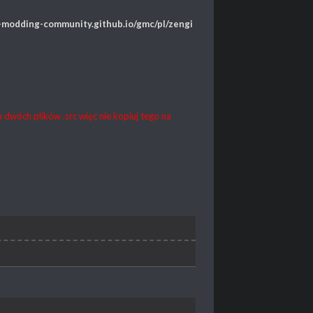
c-modding-community.github.io/gmc/pl/zengi
 dwóch plików .src więc nie kopiuj tego na