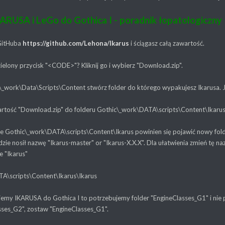
KARUSA i LeGo do Gothica I - poradnik łopatologiczny
GitHuba
https://github.com/Lehona/Ikarus
i ściągasz całą zawartość.
zielony przycisk "<CODE>"? Kliknij go i wybierz "Download.zip".
\_work\Data\Scripts\Content stwórz folder do którego wypakujesz Ikarusa. J
rtość "Download.zip" do folderu Gothic\_work\DATA\scripts\Content\Ikarus
ze Gothic\_work\DATA\scripts\Content\Ikarus powinien się pojawić nowy folde
ie nosił nazwę "Ikarus-master" or "Ikarus-X.X.X". Dla ułatwienia zmień tę naz
e "Ikarus"
A\scripts\Content\Ikarus\Ikarus
lujemy IKARUSA do Gothica I to potrzebujemy folder "EngineClasses_G1" i nie
sses_G2", zostaw "EngineClasses_G1".