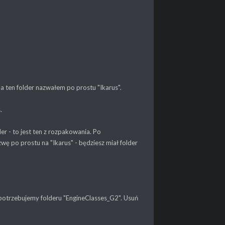
a ten folder nazwałem po prostu "Ikarus".
.
r - to jest ten z rozpakowania. Po
wę po prostu na "Ikarus" - będziesz miał folder
 potrzebujemy folderu "EngineClasses_G2". Usuń