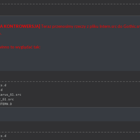
A KONTROWERSJA]
Teraz przenosimy rzeczy z pliku Intern.src do Gothic.
.
inno to wyglądać tak:
ts.d
.d
karus_G1.src
r_G1.src
NTERN.D
ts.d