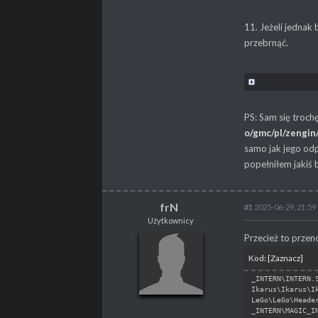
11. Jeżeli jednak 
przebrnąć.
PS: Sam się trochę
o/gmc/pl/zengin
samo jak jego odp
popełniłem jakiś 
frN
#1
2025-06-29, 21:59
Użytkownicy
frN
Przecież to prze
Użytkownicy
Kod:
[Zaznacz]
_INTERN\INTERN.
Ikarus\Ikarus\I
LeGo\LeGo\Heade
POSTY
62
_INTERN\MAGIC_I