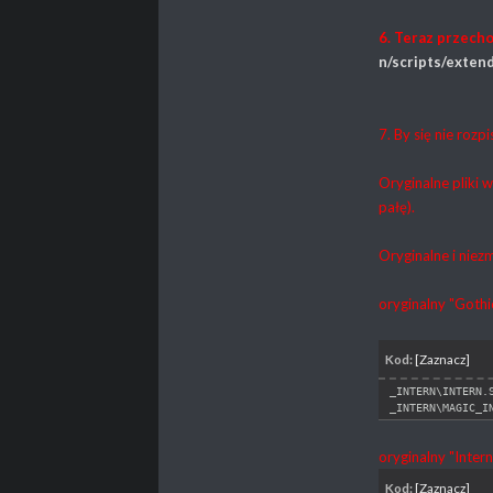
6. Teraz przecho
n/scripts/exten
7. By się nie roz
Oryginalne pliki 
pałę).
Oryginalne i niez
oryginalny "Gothi
Kod:
[Zaznacz]
_INTERN\INTERN.
_INTERN\MAGIC_I
oryginalny "Intern
Kod:
[Zaznacz]