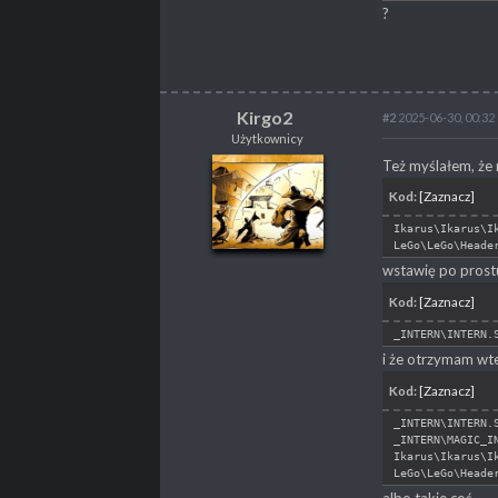
PROPSY
29
?
PROFESJA
Gracz
Kirgo2
#2
2025-06-30, 00:32
Użytkownicy
Kirgo2
Też myślałem, że n
Użytkownicy
Kod:
[Zaznacz]
Ikarus\Ikarus\I
LeGo\LeGo\Heade
wstawię po prost
POSTY
55
PROPSY
9
Kod:
[Zaznacz]
PROFESJA
Gracz
_INTERN\INTERN.
i że otrzymam wte
Kod:
[Zaznacz]
_INTERN\INTERN.
_INTERN\MAGIC_I
Ikarus\Ikarus\I
LeGo\LeGo\Heade
albo takie coś