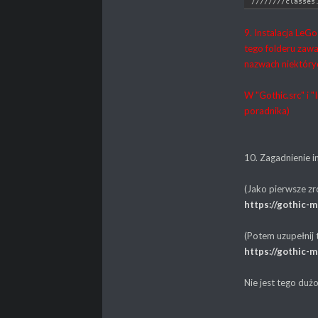
////////classes
9. Instalacja LeGo
tego folderu zawa
nazwach niektóryc
W "Gothic.src" i "
poradnika)
10. Zagadnienie in
(Jako pierwsze zró
https://gothic-
(Potem uzupełnij t
https://gothic-
Nie jest tego duż