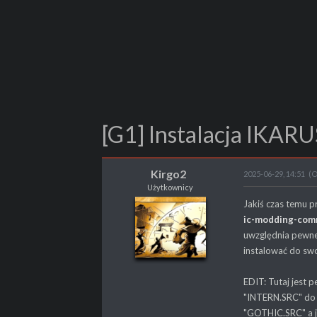
[G1] Instalacja IKARU
Kirgo2
2025-06-29, 14:51
(O
Użytkownicy
Kirgo2
Jakiś czas temu p
Użytkownicy
ic-modding-comm
uwzględnia pewne
instalować do sw
POSTY
55
EDIT: Tutaj jest 
PROPSY
9
"INTERN.SRC" do 
PROFESJA
Gracz
"GOTHIC.SRC" a ja