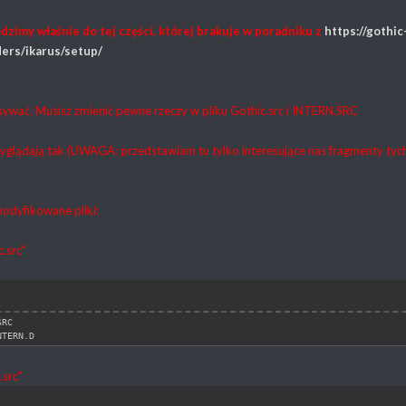
dzimy właśnie do tej części, której brakuje w poradniku z
https://gothi
ders/ikarus/setup/
pisywać. Musisz zmienić pewne rzeczy w pliku Gothic.src i INTERN.SRC
wyglądają tak (UWAGA: przedstawiam tu tylko interesujące nas fragmenty tych
modyfikowane pliki:
c.src"
SRC
NTERN.D
.src"