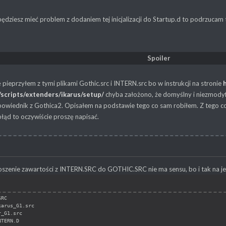
będziesz mieć problem z dodaniem tej inicjalizacji do Startup.d to podrzucam t
Spoiler
 pieprzyłem z tymi plikami Gothic.src i INTERN.src bo w instrukcji na stronie
/scripts/extenders/ikarus/setup/
chyba założono, że domyślny i niezmodyf
owiednik z Gothica2. Opisałem na podstawie tego co sam robiłem. Z tego co 
błąd to oczywiście proszę napisać.
noszenie zawartości z INTERN.SRC do GOTHIC.SRC nie ma sensu, bo i tak na j
SRC
karus_G1.src
r_G1.src
NTERN.D