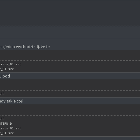
a jedno wychodzi - tj. że te
karus_G1.src
r_G1.src
u pod
SRC
dy takie coś
SRC
NTERN.D
karus_G1.src
r_G1.src