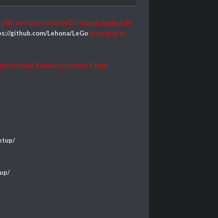
sz pliki, tworzysz folder LeGo, rozpakowujesz do
ps://github.com/Lehona/LeGo
masz przy w
ji instalacji Ikarusa (w punkcie 9 tego
etup/
tup/