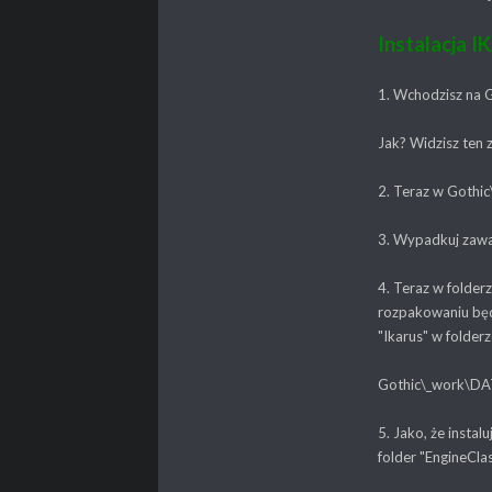
Instalacja I
1. Wchodzisz na 
Jak? Widzisz ten 
2. Teraz w Gothic
3. Wypadkuj zawa
4. Teraz w folder
rozpakowaniu będz
"Ikarus" w folderz
Gothic\_work\DAT
5. Jako, że insta
folder "EngineCla