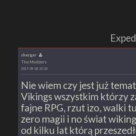
Exped
shergar
The Modders
2017-09-28, 21:03
Nie wiem czy jest już tema
Vikings wszystkim którzy z
fajne RPG, rzut izo, walki 
zero magii i no świat wikin
od kilku lat którą przesze