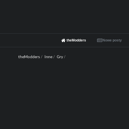
theModders
Nowe posty
theModders
/
Inne
/
Gry
/