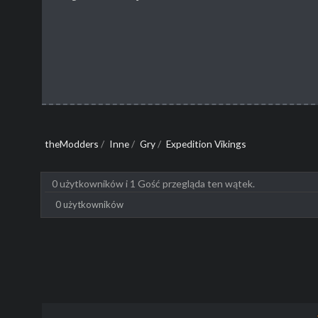
theModders
/
Inne
/
Gry
/
Expedition Vikings
0 użytkowników i 1 Gość przegląda ten wątek.
0 użytkowników