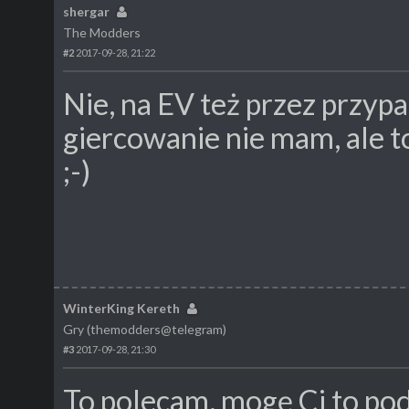
shergar
The Modders
#2
2017-09-28, 21:22
Nie, na EV też przez przypa
giercowanie nie mam, ale 
;-)
WinterKing Kereth
Gry (themodders@telegram)
#3
2017-09-28, 21:30
To polecam, mogę Ci to pod