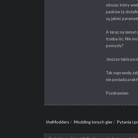
obszar, który wed
pasków (a chciałb
są jakieś paramet
A teraz na temat 
trzeba iść. Nie mo
pomysły?
Jeszcze takie pos
Tak naprawdę zabr
nie posiada prak
Pozdrawiam
theModders
/
Modding innych gier
/
Pytania i 