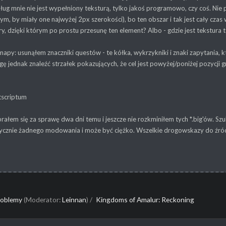
ług mnie nie jest wypełniony teksturą, tylko jakoś programowo, czy coś. Nie
ym, by miały one najwyżej 2px szerokości), bo ten obszar i tak jest cały czas
ry, dzięki którym po prostu przesunę ten element? Albo - gdzie jest tekstura t
mapy: usunąłem znaczniki questów - te kółka, wykrzykniki i znaki zapytania, 
gę jednak znaleźć strzałek pokazujących, że cel jest powyżej/poniżej pozycji gr
tscriptum
ałem się za sprawę dwa dni temu i jeszcze nie rozkminiłem tych *.big'ów. Szuk
tycznie żadnego modowania i może być ciężko. Wszelkie drogowskazy do źród
problemy
(Moderator:
Leinnan
) /
Kingdoms of Amalur: Reckoning