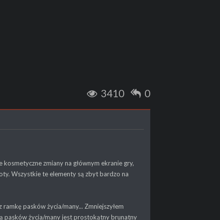
3410
0
e kosmetyczne zmiany na głównym ekranie gry,
hoty. Wszystkie te elementy są zbyt bardzo na
raz ramkę pasków życia/many... Zmniejszyłem
mką pasków życia/many jest prostokątny brunatny