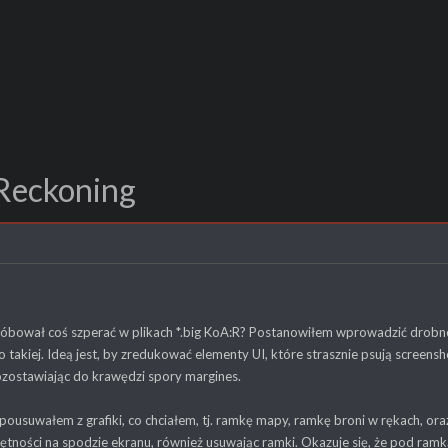
Reckoning
róbował coś szperać w plikach *.big KoA:R? Postanowiłem wprowadzić drobn
o takiej. Ideą jest, by zredukować elementy UI, które strasznie psują screens
ozostawiając do krawędzi spory margines.
pousuwałem z grafiki, co chciałem, tj. ramkę mapy, ramkę broni w rękach, o
ętności na spodzie ekranu, również usuwając ramki. Okazuje się, że pod ra