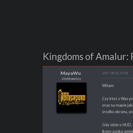
Kingdoms of Amalur: 
MayaWu
2017-08-02, 10:36
Użytkownicy
MayaWu
Witam
Użytkownicy
Czy ktoś z Was p
oraz na mapie jak
środku ekranu, p
POSTY
1
Gdy idzie o HUD, 
PROFESJA
Nierób
ikony paska umiej