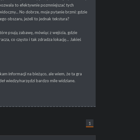
 pozwala to efektywnie pozmniejszać tych
 widoczny... No dobrze, moje pytanie brzmi: gdzie
ego obszaru, jeżeli to jednak tekstura?
które psują zabawę, mówiąc z wejścia, gdzie
acza, co często i tak zdradza lokację... Jakieś
am informacji na bieżąco, ale wiem, że ta gra
eł wiedzy/narzędzi bardzo mile widziane.
1