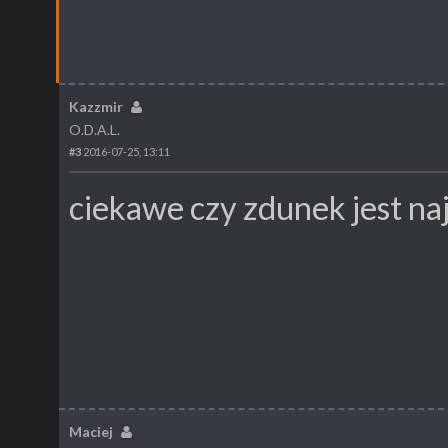
Kazzmir
O.D.A.L.
#3
2016-07-25, 13:11
ciekawe czy zdunek jest na
Maciej