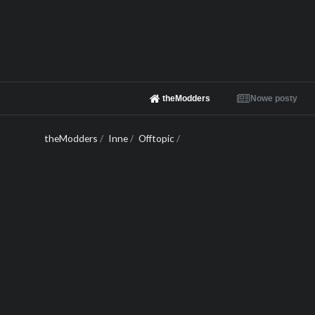
theModders
Nowe posty
theModders
/
Inne
/
Offtopic
/