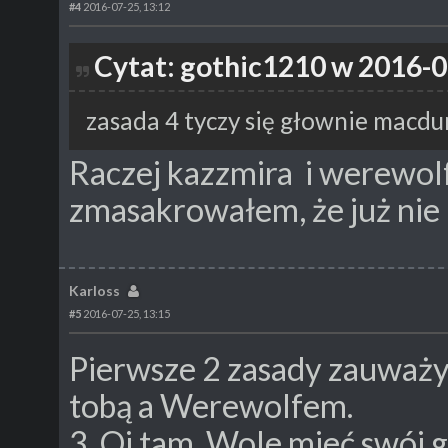
#4
2016-07-25, 13:12
Cytat: gothic1210 w 2016-0
zasada 4 tyczy się głownie macd
Raczej kazzmira i werewo
zmasakrowałem, że już nie
Karloss
#5
2016-07-25, 13:15
Pierwsze 2 zasady zauwa
tobą a Werewolfem.
3. Oj tam. Wole mieć swój 