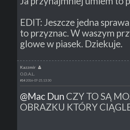
Ja przynajmniej umiem to 
EDIT: Jeszcze jedna sprawa, 
to przyznac. W waszym prz
glowe w piasek. Dziekuje.
Kazzmir
O.D.A.L.
#14
2016-07-25, 13:30
@Mac Dun
CZY TO SĄ MO
OBRAZKU KTÓRY CIĄGLE