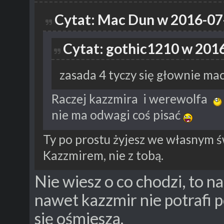
Cytat: Mac Dun w 2016-07
Cytat: gothic1210 w 2016
zasada 4 tyczy się głownie m
Raczej kazzmira i werewolfa
nie ma odwagi coś pisać
Ty po prostu żyjesz we własnym św
Kazzmirem, nie z tobą.
Nie wiesz o co chodzi, to n
nawet kazzmir nie potrafi p
się ośmiesza.