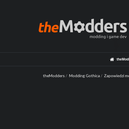
theMod
theModders
/
Modding Gothica
/
Zapowiedzi mo