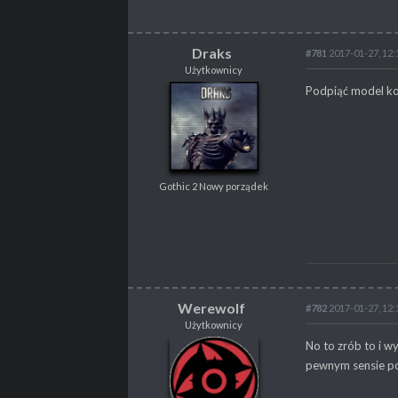
Draks
#781
2017-01-27, 12:
Użytkownicy
Draks
Podpiąć model kon
Użytkownicy
Gothic 2 Nowy porządek
Gothic 2 Nowy porządek
POSTY
1715
PROPSY
765
PROFESJA
Grafik 3D
Werewolf
#782
2017-01-27, 12:
Użytkownicy
Werewolf
No to zrób to i w
Użytkownicy
pewnym sensie po
Zielony goblin - za dnia biznesmen, w nocy złoczyńca