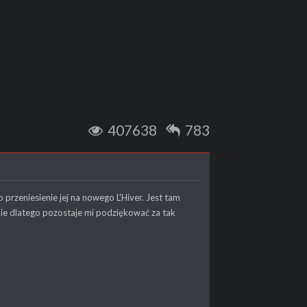
407638
783
o przeniesienie jej na nowego L'Hiver. Jest tam
nie dlatego pozostaje mi podziękować za tak