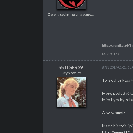
Zielony goblin - za dnia biznesmen, w nocy złoczyńca
POSTY
6356
PROPSY
2480
PROFESJA
Gracz
http://chomikuj.pl/T
KOMPUTER:
55TIGER39
#783
2017-01-27, 13:
Użytkownicy
55TIGER39
To jak chce ktoś 
Użytkownicy
Mogę podesłać t
Miło było by zoba
Albo w sumie
POSTY
60
PROPSY
19
Macie bierzcie i p
PROFESJA
brak
http://www112.z