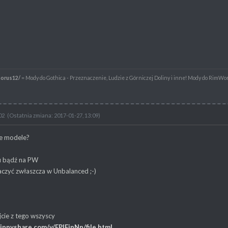
horus12/
= Mody do Gothica - Przeznaczenie, Ludzie z Górniczej Doliny i inne! Mody do RimWo
02
(Ostatnia zmiana: 2017-01-27, 13:09)
te modele?
u bądź na PW
czyć zwłaszcza w Unbalanced ;-)
ijcie z tego wszyscy
ippyshare.com/v/EPlFjpNp/file.html