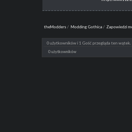
theModders
/
Modding Gothica
/
Zapowiedzi mo
0 użytkowników i 1 Gość przegląda ten wątek.
0 użytkowników