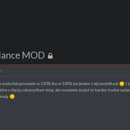
Balance MOD
37
e usatysfakcjonowało w 120% (bo w 100% już jestem z tej modyfikacji
) t
óre z chęcią zobaczyłbym tutaj, ale rozumiem że jest to bardzo trudne zada
kację