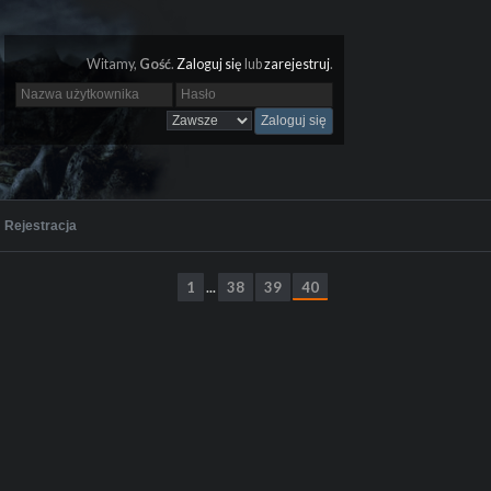
Witamy,
Gość
.
Zaloguj się
lub
zarejestruj
.
Rejestracja
1
38
39
40
...