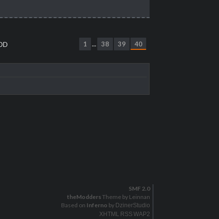
MOD
1
38
39
40
...
SMF 2.0
theModders
Theme by Leinnan
Based on
Inferno
by
DzinerStudio
XHTML
RSS
WAP2