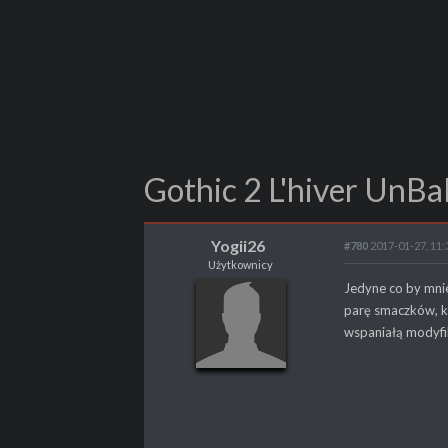
Gothic 2 L'hiver Un
Yogii26
#780
2017-01-27, 11:
Użytkownicy
Yogii26
Jedyne co by mni
Użytkownicy
parę smaczków, kt
wspaniałą modyfi
POSTY
14
PROPSY
2
PROFESJA
brak