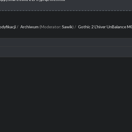
dyfikacji
/
Archiwum
(Moderator:
Sawik
) /
Gothic 2 L'hiver UnBalance 